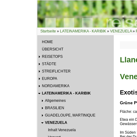
Direkt zum Inhalt
Startseite
»
LATEINAMERIKA - KARIBIK
»
VENEZUELA
»
Sie sind hier
HOME
ÜBERSICHT
REISETOPS
Llan
STÄDTE
STREIFLICHTER
Vene
EUROPA
NORDAMERIKA
Exoti
LATEINAMERIKA - KARIBIK
Allgemeines
Grüne P
BRASILIEN
Fläche: c
GUADELOUPE, MARTINIQUE
Etwa ein 
VENEZUELA
Gewässern
Inhalt Venezuela
Im Süden 
Bei der D