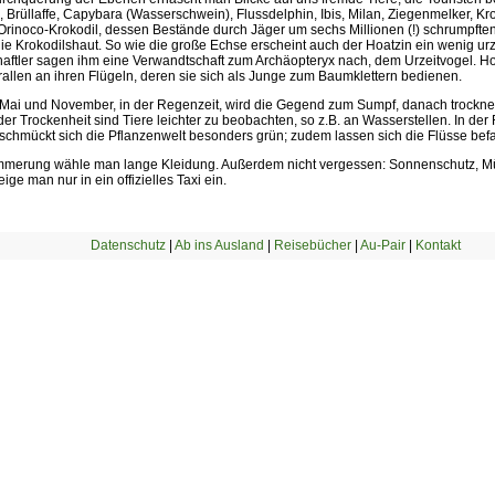
Brüllaffe, Capybara (Wasserschwein), Flussdelphin, Ibis, Milan, Ziegenmelker, Krok
rinoco-Krokodil, dessen Bestände durch Jäger um sechs Millionen (!) schrumpften -
ie Krokodilshaut. So wie die große Echse erscheint auch der Hoatzin ein wenig ur
aftler sagen ihm eine Verwandtschaft zum Archäopteryx nach, dem Urzeitvogel. H
allen an ihren Flügeln, deren sie sich als Junge zum Baumklettern bedienen.
Mai und November, in der Regenzeit, wird die Gegend zum Sumpf, danach trocknet
r Trockenheit sind Tiere leichter zu beobachten, so z.B. an Wasserstellen. In der
schmückt sich die Pflanzenwelt besonders grün; zudem lassen sich die Flüsse bef
mmerung wähle man lange Kleidung. Außerdem nicht vergessen: Sonnenschutz, Mü
eige man nur in ein offizielles Taxi ein.
Datenschutz
|
Ab ins Ausland
|
Reisebücher
|
Au-Pair
|
Kontakt