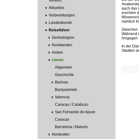
Vorwort
Anakonda, 
Aktuelles
auch das O
erschien d
Vorbereitungen
Wissensch
nämlich Kr
Landeskunde
Zwischen 
Reiseführer
Während de
Zentralregion
hingegen 
Nordwesten
In der Dä
Städten st
Anden
Llanos
Allgemein
Geschichte
Barinas
Barquisimeto
Valencia
Caracas / Calabozo
San Fernando de Apure
Caracas
Barcelona / Maturín
Nordosten