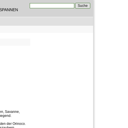
Suche
TSPANNEN
Suchformular
fen, Savanne,
 Gegend.
ten der Orinoco.
bezaubern.