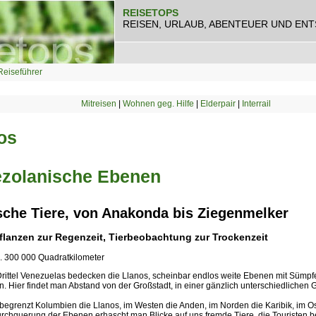
REISETOPS
REISEN, URLAUB, ABENTEUER UND EN
Reiseführer
Mitreisen
|
Wohnen geg. Hilfe
|
Elderpair
|
Interrail
os
zolanische Ebenen
sche Tiere, von Anakonda bis Ziegenmelker
flanzen zur Regenzeit, Tierbeobachtung zur Trockenzeit
a. 300 000 Quadratkilometer
Drittel Venezuelas bedecken die Llanos, scheinbar endlos weite Ebenen mit Sümp
. Hier findet man Abstand von der Großstadt, in einer gänzlich unterschiedlichen
begrenzt Kolumbien die Llanos, im Westen die Anden, im Norden die Karibik, im Os
urchquerung der Ebenen erhascht man Blicke auf uns fremde Tiere, die Touristen 