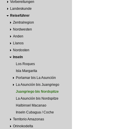
Vorbereitungen
Landeskunde
Reiseführer
Zentralregion
Nordwesten
Anden
Llanos
Nordosten
Inseln
Los Roques
Isla Margarita
Porlamar bis La Asunción
La Asunción bis Juangriego
Juangriego bis Nordspitze
La Asunción bis Nordspitze
Halbinsel Macanao
Inseln Cubagua / Coche
Territorio Amazonas
Orinokodelta