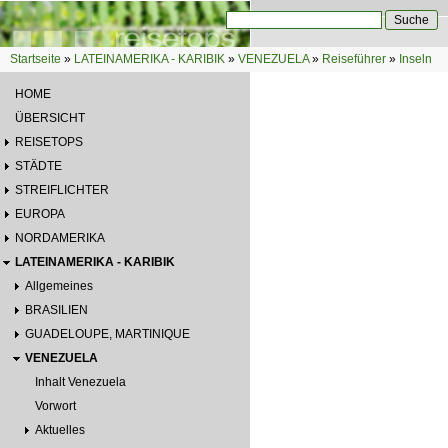
Direkt zum Inhalt
Suche
Suchformular
Startseite
»
LATEINAMERIKA - KARIBIK
»
VENEZUELA
»
Reiseführer
»
Inseln
Sie sind hier
HOME
ÜBERSICHT
REISETOPS
STÄDTE
STREIFLICHTER
EUROPA
NORDAMERIKA
LATEINAMERIKA - KARIBIK
Allgemeines
BRASILIEN
GUADELOUPE, MARTINIQUE
VENEZUELA
Inhalt Venezuela
Vorwort
Aktuelles