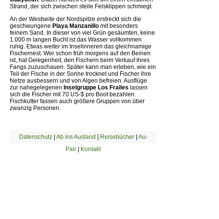
Strand, der sich zwischen steile Felsklippen schmiegt.
An der Westseite der Nordspitze erstreckt sich die
geschwungene
Playa Manzanillo
mit besonders
feinem Sand. In dieser von viel Grün gesäumten, keine
1.000 m langen Bucht ist das Wasser vollkommen
ruhig. Etwas weiter im Inselinneren das gleichnamige
Fischernest. Wer schon früh morgens auf den Beinen
ist, hat Gelegenheit, den Fischern beim Verkauf ihres
Fangs zuzuschauen. Später kann man erleben, wie ein
Teil der Fische in der Sonne trocknet und Fischer ihre
Netze ausbessern und von Algen befreien. Ausflüge
zur nahegelegenen
Inselgruppe Los Frailes
lassen
sich die Fischer mit 70 US-$ pro Boot bezahlen.
Fischkutter fassen auch größere Gruppen von über
zwanzig Personen.
Datenschutz
|
Ab ins Ausland
|
Reisebücher
|
Au-
Pair
|
Kontakt