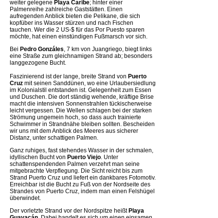
weiter gelegene
Playa Caribe
; hinter einer
Palmenreihe zahlreiche Gaststätten. Einen
aufregenden Anblick bieten die Pelikane, die sich
kopfüber ins Wasser stürzen und nach Fischen
tauchen. Wer die 2 US-$ für das Por Puesto sparen
möchte, hat einen einstündigen Fußmarsch vor sich.
Bei
Pedro Gonzáles
, 7 km von Juangriego, biegt links
eine Straße zum gleichnamigen Strand ab; besonders
langgezogene Bucht.
Faszinierend ist der lange, breite Strand von
Puerto
Cruz
mit seinen Sanddünen, wo eine Urlaubersiedlung
im Kolonialstil entstanden ist. Gelegenheit zum Essen
und Duschen. Die dort ständig wehende, kräftige Brise
macht die intensiven Sonnenstrahlen tückischerweise
leicht vergessen. Die Wellen schlagen bei der starken
Strömung ungemein hoch, so dass auch trainierte
Schwimmer in Strandnähe bleiben sollten. Bescheiden
wir uns mit dem Anblick des Meeres aus sicherer
Distanz, unter schattigen Palmen.
Ganz ruhiges, fast stehendes Wasser in der schmalen,
idyllischen Bucht von
Puerto Viejo
. Unter
schattenspendenden Palmen verzehrt man seine
mitgebrachte Verpflegung. Die Sicht reicht bis zum
Strand Puerto Cruz und liefert ein dankbares Fotomotiv.
Erreichbar ist die Bucht zu Fuß von der Nordseite des
Strandes von Puerto Cruz, indem man einen Felshügel
überwindet.
Der vorletzte Strand vor der Nordspitze heißt
Playa
Guayacán
. Dabei handelt es sich um einen einsamen