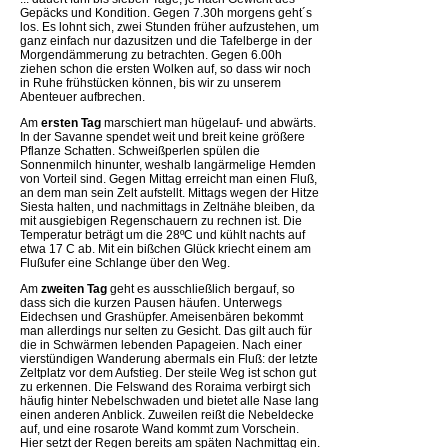
Gepäcks und Kondition. Gegen 7.30h morgens geht´s
los. Es lohnt sich, zwei Stunden früher aufzustehen, um
ganz einfach nur dazusitzen und die Tafelberge in der
Morgendämmerung zu betrachten. Gegen 6.00h
ziehen schon die ersten Wolken auf, so dass wir noch
in Ruhe frühstücken können, bis wir zu unserem
Abenteuer aufbrechen.
Am
ersten Tag
marschiert man hügelauf- und abwärts.
In der Savanne spendet weit und breit keine größere
Pflanze Schatten. Schweißperlen spülen die
Sonnenmilch hinunter, weshalb langärmelige Hemden
von Vorteil sind. Gegen Mittag erreicht man einen Fluß,
an dem man sein Zelt aufstellt. Mittags wegen der Hitze
Siesta halten, und nachmittags in Zeltnähe bleiben, da
mit ausgiebigen Regenschauern zu rechnen ist. Die
Temperatur beträgt um die 28ºC und kühlt nachts auf
etwa 17 C ab. Mit ein bißchen Glück kriecht einem am
Flußufer eine Schlange über den Weg.
Am
zweiten Tag
geht es ausschließlich bergauf, so
dass sich die kurzen Pausen häufen. Unterwegs
Eidechsen und Grashüpfer. Ameisenbären bekommt
man allerdings nur selten zu Gesicht. Das gilt auch für
die in Schwärmen lebenden Papageien. Nach einer
vierstündigen Wanderung abermals ein Fluß: der letzte
Zeltplatz vor dem Aufstieg. Der steile Weg ist schon gut
zu erkennen. Die Felswand des Roraima verbirgt sich
häufig hinter Nebelschwaden und bietet alle Nase lang
einen anderen Anblick. Zuweilen reißt die Nebeldecke
auf, und eine rosarote Wand kommt zum Vorschein.
Hier setzt der Regen bereits am späten Nachmittag ein.