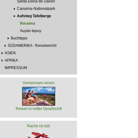
Santa Elena de Uairén
Canaima-Nationalpark
Aufstieg Tafelberge
Roraima
Auyán-tepuy
Buchtipps
SÜDAMERIKA - Reisebericht
ASIEN
AFRIKA
IMPRESSUM
Gemeinsam reisen
Reisen in netter Gesellschft
Rache ist süß