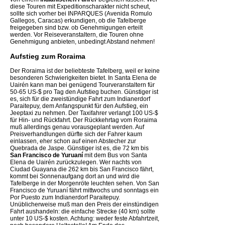
diese Touren mit Expeditionscharakter nicht scheut,
sollte sich vorher bei INPARQUES (Avenida Romulo
Gallegos, Caracas) erkundigen, ob die Tafelberge
freigegeben sind bzw. ob Genehmigungen erteilt
werden. Vor Reiseveranstaltern, die Touren ohne
Genehmigung anbieten, unbedingt Abstand nehmen!
Aufstieg zum Roraima
Der Roraima ist der beliebteste Tafelberg, weil er keine
besonderen Schwierigkeiten bietet. In Santa Elena de
Uairén kann man bei genügend Tourveranstaltern für
50-65 US-$ pro Tag den Aufstieg buchen. Günstiger ist
es, sich für die zweistündige Fahrt zum Indianerdorf
Paraitepuy, dem Anfangspunkt für den Aufstieg, ein
Jeeptaxi zu nehmen. Der Taxifahrer verlangt 100 US-$
für Hin- und Rückfahrt. Der Rückkehrtag vom Roraima
muß allerdings genau vorausgeplant werden. Auf
Preisverhandlungen dürfte sich der Fahrer kaum
einlassen, eher schon auf einen Abstecher zur
Quebrada de Jaspe. Günstiger ist es, die 72 km bis
San Francisco de Yuruaní
mit dem Bus von Santa
Elena de Uairén zurückzulegen. Wer nachts von
Ciudad Guayana die 262 km bis San Francisco fährt,
kommt bei Sonnenaufgang dort an und wird die
Tafelberge in der Morgenröte leuchten sehen. Von San
Francisco de Yuruaní fährt mittwochs und sonntags ein
Por Puesto zum Indianerdorf Paraitepuy.
Unüblicherweise muß man den Preis der einstündigen
Fahrt aushandeln: die einfache Strecke (40 km) sollte
unter 10 US-$ kosten. Achtung: weder feste Abfahrtzeit,