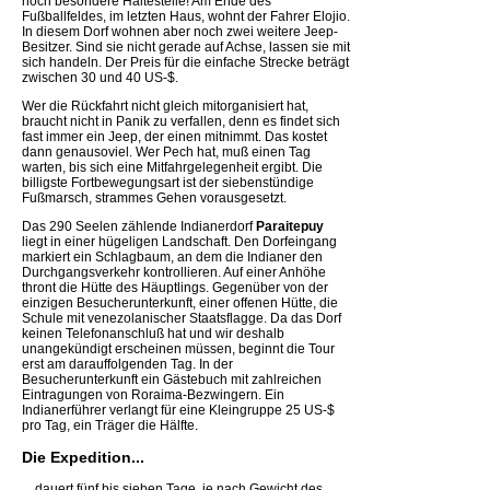
noch besondere Haltestelle! Am Ende des
Fußballfeldes, im letzten Haus, wohnt der Fahrer Elojio.
In diesem Dorf wohnen aber noch zwei weitere Jeep-
Besitzer. Sind sie nicht gerade auf Achse, lassen sie mit
sich handeln. Der Preis für die einfache Strecke beträgt
zwischen 30 und 40 US-$.
Wer die Rückfahrt nicht gleich mitorganisiert hat,
braucht nicht in Panik zu verfallen, denn es findet sich
fast immer ein Jeep, der einen mitnimmt. Das kostet
dann genausoviel. Wer Pech hat, muß einen Tag
warten, bis sich eine Mitfahrgelegenheit ergibt. Die
billigste Fortbewegungsart ist der siebenstündige
Fußmarsch, strammes Gehen vorausgesetzt.
Das 290 Seelen zählende Indianerdorf
Paraitepuy
liegt in einer hügeligen Landschaft. Den Dorfeingang
markiert ein Schlagbaum, an dem die Indianer den
Durchgangsverkehr kontrollieren. Auf einer Anhöhe
thront die Hütte des Häuptlings. Gegenüber von der
einzigen Besucherunterkunft, einer offenen Hütte, die
Schule mit venezolanischer Staatsflagge. Da das Dorf
keinen Telefonanschluß hat und wir deshalb
unangekündigt erscheinen müssen, beginnt die Tour
erst am darauffolgenden Tag. In der
Besucherunterkunft ein Gästebuch mit zahlreichen
Eintragungen von Roraima-Bezwingern. Ein
Indianerführer verlangt für eine Kleingruppe 25 US-$
pro Tag, ein Träger die Hälfte.
Die Expedition...
... dauert fünf bis sieben Tage, je nach Gewicht des