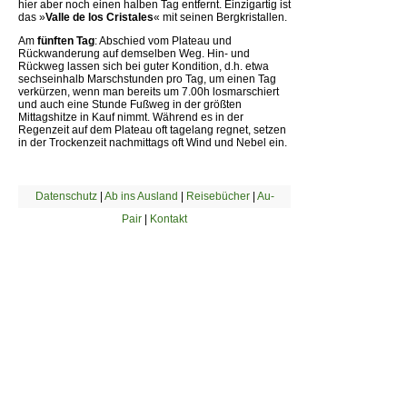
hier aber noch einen halben Tag entfernt. Einzigartig ist
das »
Valle de los Cristales
« mit seinen Bergkristallen.
Am
fünften Tag
: Abschied vom Plateau und
Rückwanderung auf demselben Weg. Hin- und
Rückweg lassen sich bei guter Kondition, d.h. etwa
sechseinhalb Marschstunden pro Tag, um einen Tag
verkürzen, wenn man bereits um 7.00h losmarschiert
und auch eine Stunde Fußweg in der größten
Mittagshitze in Kauf nimmt. Während es in der
Regenzeit auf dem Plateau oft tagelang regnet, setzen
in der Trockenzeit nachmittags oft Wind und Nebel ein.
Datenschutz
|
Ab ins Ausland
|
Reisebücher
|
Au-
Pair
|
Kontakt