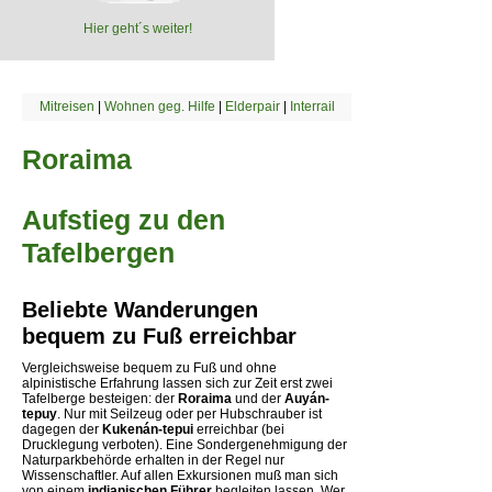
Hier geht´s weiter!
Mitreisen
|
Wohnen geg. Hilfe
|
Elderpair
|
Interrail
Roraima
Aufstieg zu den
Tafelbergen
Beliebte Wanderungen 
bequem zu Fuß erreichbar
Vergleichsweise bequem zu Fuß und ohne
alpinistische Erfahrung lassen sich zur Zeit erst zwei
Tafelberge besteigen: der
Roraima
und der
Auyán-
tepuy
. Nur mit Seilzeug oder per Hubschrauber ist
dagegen der
Kukenán-tepui
erreichbar (bei
Drucklegung verboten). Eine Sondergenehmigung der
Naturparkbehörde erhalten in der Regel nur
Wissenschaftler. Auf allen Exkursionen muß man sich
von einem
indianischen Führer
begleiten lassen. Wer