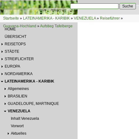
Direkt zum Inhalt
Suche
Suchformular
Startseite
»
LATEINAMERIKA - KARIBIK
»
VENEZUELA
»
Reiseführer
»
Sie sind hier
Guayana-Hochland
»
Aufstieg Tafelberge
HOME
ÜBERSICHT
REISETOPS
STÄDTE
STREIFLICHTER
EUROPA
NORDAMERIKA
LATEINAMERIKA - KARIBIK
Allgemeines
BRASILIEN
GUADELOUPE, MARTINIQUE
VENEZUELA
Inhalt Venezuela
Vorwort
Aktuelles