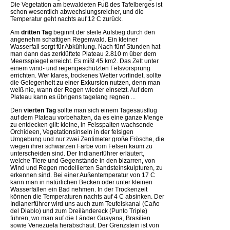
Die Vegetation am bewaldeten Fuß des Tafelberges ist
schon wesentlich abwechslungsreicher, und die
Temperatur geht nachts auf 12 C zurück.
Am
dritten Tag
beginnt der steile Aufstieg durch den
angenehm schattigen Regenwald. Ein kleiner
Wasserfall sorgt für Abkühlung. Nach fünf Stunden hat
man dann das zerklüftete Plateau 2.810 m über dem
Meersspiegel erreicht. Es mißt 45 km2. Das Zelt unter
einem wind- und regengeschützten Felsvorsprung
errichten. Wer klares, trockenes Wetter vorfindet, sollte
die Gelegenheit zu einer Exkursion nutzen, denn man
weiß nie, wann der Regen wieder einsetzt. Auf dem
Plateau kann es übrigens tagelang regnen ...
Den
vierten Tag
sollte man sich einem Tagesausflug
auf dem Plateau vorbehalten, da es eine ganze Menge
zu entdecken gilt: kleine, in Felsspalten wachsende
Orchideen, Vegetationsinseln in der felsigen
Umgebung und nur zwei Zentimeter große Frösche, die
wegen ihrer schwarzen Farbe vom Felsen kaum zu
unterscheiden sind. Der Indianerführer erläutert,
welche Tiere und Gegenstände in den bizarren, von
Wind und Regen modellierten Sandsteinskulpturen, zu
erkennen sind. Bei einer Außentemperatur von 17 C
kann man in natürlichen Becken oder unter kleinen
Wasserfällen ein Bad nehmen. In der Trockenzeit
können die Temperaturen nachts auf 4 C absinken. Der
Indianerführer wird uns auch zum Teufelskanal (Caño
del Diablo) und zum Dreiländereck (Punto Triple)
führen, wo man auf die Länder Guayana, Brasilien
sowie Venezuela herabschaut. Der Grenzstein ist von