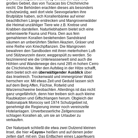
großes Gebiet, das von Tucacas bis Chichiriviche
reicht. Die Behörden erachten dieses als besonders
schutzwürdig, weil dort viele Seevogelarten ihre
Brutplätze haben, sich Korallenbänke auf einer
beachtlichen Länge erstrecken und Mangrovenwälder
die Heimat unzähliger Tiere wie z.B. Krebse und
Krabben darstellen. Naturliebhabern bietet sich eine
sehenswerte Fauna und Flora. Den aus fein
gemahlenen Korallen bestehenden Sandstrand
säumen an unberührten Stellen Akazien, Gräser und
eine Reihe von Kriechpflanzen. Die Mangroven
bewahren den Sandboden mit ihren meterhohen Luft-
und Stützwurzeln davor, weggespült zu werden. So
faszinierend wie die Unterwasserwelt sind auch die
Höhlen und Wanderwege des rund 285 m hohen Cerro
de Chichiriviche. Wer den Aufstieg in der Hitze schafft,
dem bietet sich ein
überwältigender Ausblick
über
das Inselreich. Trockenwald und immergrüner Wald
herrschen vor. Mit etwas Zeit und Geduld lassen sich
auf dem Berg Affen, Füchse, Rotwild und
Warzenschweine beobachten. Allerdings ist das nicht
ganz ungefährlich, denn hier treiben sich auch kleine
Raubkatzen und Giftschlangen herum. Obgleich der
Nationalpark Morocoy seit 1974 Schutzgebiet ist,
genehmigt die Regierung immer noch vereinzelte
Hotelanlagen. Unverbesserliche Zeitgenossen
schlagen Korallen ab, um sie an Urlauber zu
verkaufen.
Der Naturpark schließt die etwa zwei Dutzend kleinen
Insel, die hier
»Cayos«
heißen und auf denen jeder
zelten darf, mit ein. Das Entfachen eines Lagerfeuers