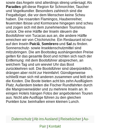
sowie das Angeln sind allerdings streng untersagt. Als
Paradies
gilt diese Region für Schnorchler, Taucher
und Vogelkundler. Besonders zahlreich sind die
Fregattvögel, die vor dem Menschen keine Scheu
haben. Die rosaroten Flamingos, Haubenreiher,
feuerroten Ibisse und Kormorane hingegen sind scheu
und zogen sich mit dem zunehmenden Tourismus
zurück. Die eine Hälfte der Inseln steuern die
Bootsführer von Tucacas aus an, die andere Hälfte
erreichen wir von Chichiriviche. Ein Restaurant ist nur
auf den Inseln
Paiclá
,
Sombrero
und
Sal
zu finden.
Sonnenschutz- sowie Insektenschutzmittel sind
mitzubringen. Die am Bootssteg aushängenden Preise
gelten für das gesamte Boot und richten sich nach der
Entfernung: mit dem Bootsführer absprechen, an
welchem Tag und um wieviel Uhr das Boot
zurückkehren soll. Die Bootsführer sind überpünktlich,
drängen aber nicht zur Heimfahrt. Günstigerweise
schließt man sich mit anderen zusammen und teilt sich
die Kosten. Die Boote bieten acht bis zehn Ausflüglern
Platz. Außerdem bieten die Fischer Rundfahrten durch
die Mangrovenwälder und zu mehrere Inseln an. In
einigen Hotels hängen Fotos der angebotenen Touren
aus. Nicht alle Ausflüge führen zu den gleichen
Punkten bzw. beinhalten einen kleinen Lunch.
Datenschutz
|
Ab ins Ausland
|
Reisebücher
|
Au-
Pair
|
Kontakt