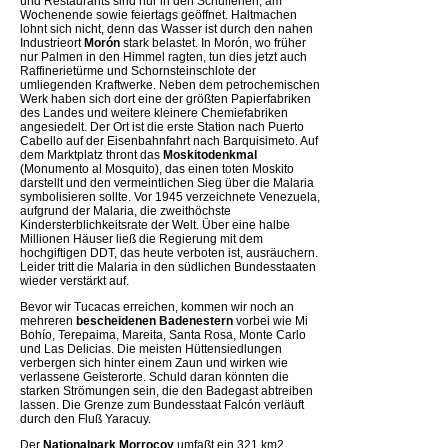
und Restaurants sind nur in den Schulferien, am
Wochenende sowie feiertags geöffnet. Haltmachen
lohnt sich nicht, denn das Wasser ist durch den nahen
Industrieort
Morón
stark belastet. In Morón, wo früher
nur Palmen in den Himmel ragten, tun dies jetzt auch
Raffinerietürme und Schornsteinschlote der
umliegenden Kraftwerke. Neben dem petrochemischen
Werk haben sich dort eine der größten Papierfabriken
des Landes und weitere kleinere Chemiefabriken
angesiedelt. Der Ort ist die erste Station nach Puerto
Cabello auf der Eisenbahnfahrt nach Barquisimeto. Auf
dem Marktplatz thront das
Moskitodenkmal
(Monumento al Mosquito), das einen toten Moskito
darstellt und den vermeintlichen Sieg über die Malaria
symbolisieren sollte. Vor 1945 verzeichnete Venezuela,
aufgrund der Malaria, die zweithöchste
Kindersterblichkeitsrate der Welt. Über eine halbe
Millionen Häuser ließ die Regierung mit dem
hochgiftigen DDT, das heute verboten ist, ausräuchern.
Leider tritt die Malaria in den südlichen Bundesstaaten
wieder verstärkt auf.
Bevor wir Tucacas erreichen, kommen wir noch an
mehreren
bescheidenen Badenestern
vorbei wie Mi
Bohío, Terepaima, Mareita, Santa Rosa, Monte Carlo
und Las Delicias. Die meisten Hüttensiedlungen
verbergen sich hinter einem Zaun und wirken wie
verlassene Geisterorte. Schuld daran könnten die
starken Strömungen sein, die den Badegast abtreiben
lassen. Die Grenze zum Bundesstaat Falcón verläuft
durch den Fluß Yaracuy.
Der
Nationalpark Morrocoy
umfaßt ein 321 km2