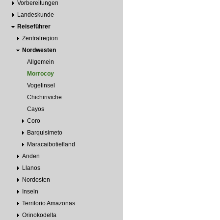
Vorbereitungen
Landeskunde
Reiseführer
Zentralregion
Nordwesten
Allgemein
Morrocoy
Vogelinsel
Chichiriviche
Cayos
Coro
Barquisimeto
Maracaibotiefland
Anden
Llanos
Nordosten
Inseln
Territorio Amazonas
Orinokodelta