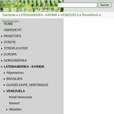
Direkt zum Inhalt
Suche
Suchformular
Startseite
»
LATEINAMERIKA - KARIBIK
»
VENEZUELA
»
Reiseführer
»
Sie sind hier
Nordwesten
HOME
ÜBERSICHT
REISETOPS
STÄDTE
STREIFLICHTER
EUROPA
NORDAMERIKA
LATEINAMERIKA - KARIBIK
Allgemeines
BRASILIEN
GUADELOUPE, MARTINIQUE
VENEZUELA
Inhalt Venezuela
Vorwort
Aktuelles