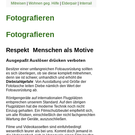
Mitreisen
|
Wohnen geg. Hilfe
|
Elderpair
|
Interrail
Fotografieren
Fotografieren
Respekt  Menschen als Motive
Ausgepaßt Auslöser drücken verboten
Besitzer einer umfangreichen Fotoausrüstung sollten
es sich überlegen, ob sie diese komplett mitnehmen,
denn sie ist schwer, unhandlich und erhöht die
Diebstahlgefahr
. Von Ausstattung und Größe der
Fototasche leiten Diebe nämlich den Wert der
Fotoausrüstung ab.
Röntgengeräte auf internationalen Flugplätzen
entsprechen unserem Standard. Auf den übrigen
Flugplätzen hat die moderne Technik noch nicht
Einzug gehalten. Ein Filmschutzbeutel empfiehlt sich,
um alle Risiken, einschließlich der nicht fachgerechten
Wartung der Geräte, auszuschließen.
Filme und Videokassetten sind einfuhrbedingt
wesentlich teurer als bei uns. Kommt doch jemand in