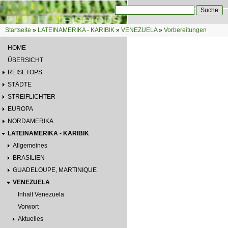
Direkt zum Inhalt
Suche
Suchformular
Startseite
»
LATEINAMERIKA - KARIBIK
»
VENEZUELA
»
Vorbereitungen
Sie sind hier
HOME
ÜBERSICHT
REISETOPS
STÄDTE
STREIFLICHTER
EUROPA
NORDAMERIKA
LATEINAMERIKA - KARIBIK
Allgemeines
BRASILIEN
GUADELOUPE, MARTINIQUE
VENEZUELA
Inhalt Venezuela
Vorwort
Aktuelles