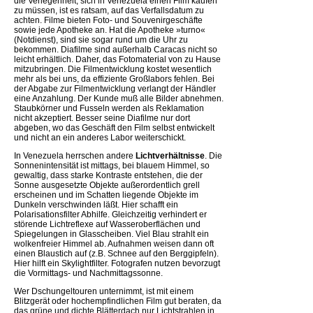
die Verlegenheit, sich in Venezuela einen Film kaufen
zu müssen, ist es ratsam, auf das Verfallsdatum zu
achten. Filme bieten Foto- und Souvenirgeschäfte
sowie jede Apotheke an. Hat die Apotheke »turno«
(Notdienst), sind sie sogar rund um die Uhr zu
bekommen. Diafilme sind außerhalb Caracas nicht so
leicht erhältlich. Daher, das Fotomaterial von zu Hause
mitzubringen. Die Filmentwicklung kostet wesentlich
mehr als bei uns, da effiziente Großlabors fehlen. Bei
der Abgabe zur Filmentwicklung verlangt der Händler
eine Anzahlung. Der Kunde muß alle Bilder abnehmen.
Staubkörner und Fusseln werden als Reklamation
nicht akzeptiert. Besser seine Diafilme nur dort
abgeben, wo das Geschäft den Film selbst entwickelt
und nicht an ein anderes Labor weiterschickt.
In Venezuela herrschen andere
Lichtverhältnisse
. Die
Sonnenintensität ist mittags, bei blauem Himmel, so
gewaltig, dass starke Kontraste entstehen, die der
Sonne ausgesetzte Objekte außerordentlich grell
erscheinen und im Schatten liegende Objekte im
Dunkeln verschwinden läßt. Hier schafft ein
Polarisationsfilter Abhilfe. Gleichzeitig verhindert er
störende Lichtreflexe auf Wasseroberflächen und
Spiegelungen in Glasscheiben. Viel Blau strahlt ein
wolkenfreier Himmel ab. Aufnahmen weisen dann oft
einen Blaustich auf (z.B. Schnee auf den Berggipfeln).
Hier hilft ein Skylightfilter. Fotografen nutzen bevorzugt
die Vormittags- und Nachmittagssonne.
Wer Dschungeltouren unternimmt, ist mit einem
Blitzgerät oder hochempfindlichen Film gut beraten, da
das grüne und dichte Blätterdach nur Lichtstrahlen in