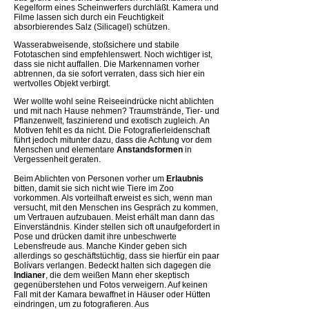
Kegelform eines Scheinwerfers durchläßt. Kamera und
Filme lassen sich durch ein Feuchtigkeit
absorbierendes Salz (Silicagel) schützen.
Wasserabweisende, stoßsichere und stabile
Fototaschen sind empfehlenswert. Noch wichtiger ist,
dass sie nicht auffallen. Die Markennamen vorher
abtrennen, da sie sofort verraten, dass sich hier ein
wertvolles Objekt verbirgt.
Wer wollte wohl seine Reiseeindrücke nicht ablichten
und mit nach Hause nehmen? Traumstrände, Tier- und
Pflanzenwelt, faszinierend und exotisch zugleich. An
Motiven fehlt es da nicht. Die Fotografierleidenschaft
führt jedoch mitunter dazu, dass die Achtung vor dem
Menschen und elementare
Anstandsformen
in
Vergessenheit geraten.
Beim Ablichten von Personen vorher um
Erlaubnis
bitten, damit sie sich nicht wie Tiere im Zoo
vorkommen. Als vorteilhaft erweist es sich, wenn man
versucht, mit den Menschen ins Gespräch zu kommen,
um Vertrauen aufzubauen. Meist erhält man dann das
Einverständnis. Kinder stellen sich oft unaufgefordert in
Pose und drücken damit ihre unbeschwerte
Lebensfreude aus. Manche Kinder geben sich
allerdings so geschäftstüchtig, dass sie hierfür ein paar
Bolívars verlangen. Bedeckt halten sich dagegen die
Indianer
, die dem weißen Mann eher skeptisch
gegenüberstehen und Fotos verweigern. Auf keinen
Fall mit der Kamara bewaffnet in Häuser oder Hütten
eindringen, um zu fotografieren. Aus