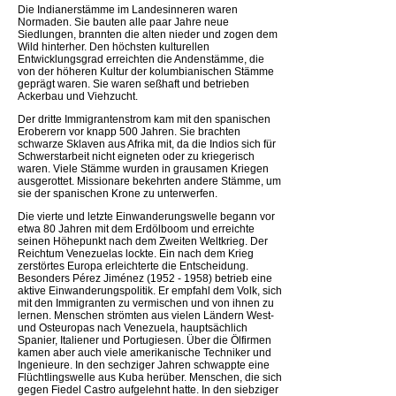
Die Indianerstämme im Landesinneren waren
Normaden. Sie bauten alle paar Jahre neue
Siedlungen, brannten die alten nieder und zogen dem
Wild hinterher. Den höchsten kulturellen
Entwicklungsgrad erreichten die Andenstämme, die
von der höheren Kultur der kolumbianischen Stämme
geprägt waren. Sie waren seßhaft und betrieben
Ackerbau und Viehzucht.
Der dritte Immigrantenstrom kam mit den spanischen
Eroberern vor knapp 500 Jahren. Sie brachten
schwarze Sklaven aus Afrika mit, da die Indios sich für
Schwerstarbeit nicht eigneten oder zu kriegerisch
waren. Viele Stämme wurden in grausamen Kriegen
ausgerottet. Missionare bekehrten andere Stämme, um
sie der spanischen Krone zu unterwerfen.
Die vierte und letzte Einwanderungswelle begann vor
etwa 80 Jahren mit dem Erdölboom und erreichte
seinen Höhepunkt nach dem Zweiten Weltkrieg. Der
Reichtum Venezuelas lockte. Ein nach dem Krieg
zerstörtes Europa erleichterte die Entscheidung.
Besonders Pérez Jiménez (1952 - 1958) betrieb eine
aktive Einwanderungspolitik. Er empfahl dem Volk, sich
mit den Immigranten zu vermischen und von ihnen zu
lernen. Menschen strömten aus vielen Ländern West-
und Osteuropas nach Venezuela, hauptsächlich
Spanier, Italiener und Portugiesen. Über die Ölfirmen
kamen aber auch viele amerikanische Techniker und
Ingenieure. In den sechziger Jahren schwappte eine
Flüchtlingswelle aus Kuba herüber. Menschen, die sich
gegen Fiedel Castro aufgelehnt hatte. In den siebziger