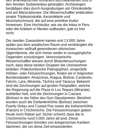
den amerikanischen Kontinent durchwanderten und in
den Norden Südamerikas gelangten. Archäologen
bestätigen dies durch Ausgrabungen am Orinokodelta
und am Maracaibosee. Die Wissenschaftler entdeckten
simple Töpferprodukte, Keramikteile und
Muschelschmuck, die auf eine primitive Kultur
hinweisen. Eine Hochkultur, wie sie die Inkas in Peru
oder die Azteken in Mexiko aufbauten, gab es hier
nicht.
Die zweiten Zuwanderer kamen erst 13.000 Jahre
später aus dem asiatischen Raum und verdrängten die
inzwischen seßhaft gewordenen sibirischen
Jägerstämme, die sich immer weiter in unzugängliche
Gegenden zurückzogen. Venezolanische
Wissenschaftler wiesen durch Blutuntersuchungen
nach, dass diese beiden Gruppen die Ureinwohner
bildeten. Präkolumbische Petroglyphen, eingeritzte
Höhlen- oder Felszeichnungen, finden wir in folgenden
Bundesstaaten: Amazonas, Aragua, Bolívar, Carabobo,
Falcón, Lara, Miranda, Táchira und Yaracuy. Bekannt
sind die Zeichnungen auf großen Felsplatten, welche
die Regierung auf die Plaza in Los Teques (Miranda)
aufstellen ließ, und die Zeichnungen in Caicara
(Bolívar) in der Nähe des Guri-Staudammes. Berühmt
wurden auch die Elefantenhöhle (Bolívar) zwischen
Puerto Ordaz und Ciudad Piar sowie die Indianerhöhle
(Falcón) in Chichiriviche. Die Felszeichnungen geben
heute noch Rätsel auf. Sicher scheint, dass die in
Chichiriviche rund 5.000 Jahre alt sind. Diese
Felszeichnungen könnten von kriegerischen Kariben
stammen, die um diese Zeit einwanderten.