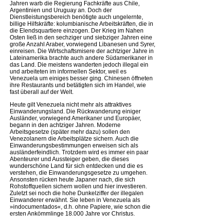
Jahren warb die Regierung Fachkräfte aus Chile,
Argentinien und Uruguay an. Doch der
Dienstleistungsbereich benötigte auch ungelernte,
billige Hilfskräfte: kolumbianische Arbeitskräften, die in
die Elendsquartiere einzogen. Der Krieg im Nahen
Osten ließ in den sechziger und siebziger Jahren eine
große Anzahl Araber, vorwiegend Libanesen und Syrer,
einreisen. Die Wirtschaftsmisere der achtziger Jahre in
Lateinamerika brachte auch andere Südamerikaner in
das Land. Die meistens wanderten jedoch illegal ein
und arbeiteten im informellen Sektor, weil es
Venezuela um einiges besser ging. Chinesen öffneten
ihre Restaurants und betätigten sich im Handel, wie
fast überall auf der Welt.
Heute gilt Venezuela nicht mehr als attraktives
Einwanderungsland. Die Rückwanderung einiger
Ausländer, vorwiegend Amerikaner und Europäer,
begann in den achtziger Jahren. Moderne
Arbeitsgesetze (später mehr dazu) sollen den
Venezolanern die Arbeitsplätze sichern. Auch die
Einwanderungsbestimmungen erweisen sich als
ausländerfeindlich. Trotzdem wird es immer ein paar
Abenteurer und Aussteiger geben, die dieses
wunderschöne Land für sich entdecken und die es
verstehen, die Einwanderungsgesetze zu umgehen.
Ansonsten rücken heute Japaner nach, die sich
Rohstoffquellen sichern wollen und hier investieren.
Zuletzt sei noch die hohe Dunkelziffer der illegalen
Einwanderer erwähnt. Sie leben in Venezuela als
»indocumentados«, d.h. ohne Papiere, wie schon die
ersten Ankömmlinge 18.000 Jahre vor Christus.