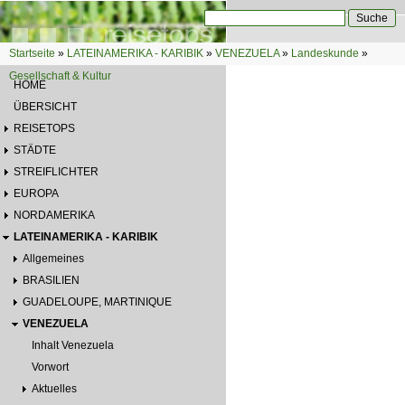
Direkt zum Inhalt
Suche
Suchformular
Startseite
»
LATEINAMERIKA - KARIBIK
»
VENEZUELA
»
Landeskunde
»
Sie sind hier
Gesellschaft & Kultur
HOME
ÜBERSICHT
REISETOPS
STÄDTE
STREIFLICHTER
EUROPA
NORDAMERIKA
LATEINAMERIKA - KARIBIK
Allgemeines
BRASILIEN
GUADELOUPE, MARTINIQUE
VENEZUELA
Inhalt Venezuela
Vorwort
Aktuelles