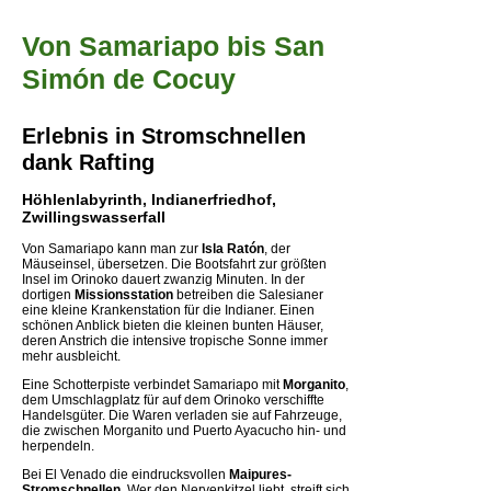
Von Samariapo bis San
Simón de Cocuy
Erlebnis in Stromschnellen
dank Rafting
Höhlenlabyrinth, Indianerfriedhof,
Zwillingswasserfall
Von Samariapo kann man zur
Isla Ratón
, der
Mäuseinsel, übersetzen. Die Bootsfahrt zur größten
Insel im Orinoko dauert zwanzig Minuten. In der
dortigen
Missionsstation
betreiben die Salesianer
eine kleine Krankenstation für die Indianer. Einen
schönen Anblick bieten die kleinen bunten Häuser,
deren Anstrich die intensive tropische Sonne immer
mehr ausbleicht.
Eine Schotterpiste verbindet Samariapo mit
Morganito
,
dem Umschlagplatz für auf dem Orinoko verschiffte
Handelsgüter. Die Waren verladen sie auf Fahrzeuge,
die zwischen Morganito und Puerto Ayacucho hin- und
herpendeln.
Bei El Venado die eindrucksvollen
Maipures-
Stromschnellen
. Wer den Nervenkitzel liebt, streift sich