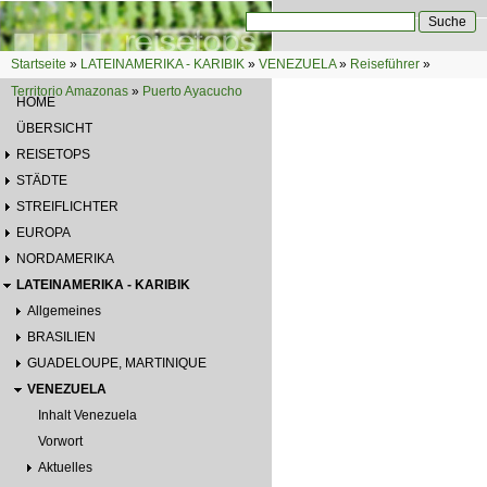
Direkt zum Inhalt
Suche
Suchformular
Startseite
»
LATEINAMERIKA - KARIBIK
»
VENEZUELA
»
Reiseführer
»
Sie sind hier
Territorio Amazonas
»
Puerto Ayacucho
HOME
ÜBERSICHT
REISETOPS
STÄDTE
STREIFLICHTER
EUROPA
NORDAMERIKA
LATEINAMERIKA - KARIBIK
Allgemeines
BRASILIEN
GUADELOUPE, MARTINIQUE
VENEZUELA
Inhalt Venezuela
Vorwort
Aktuelles