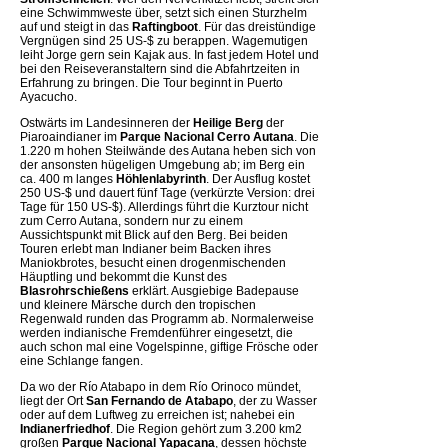
eine Schwimmweste über, setzt sich einen Sturzhelm
auf und steigt in das
Raftingboot
. Für das dreistündige
Vergnügen sind 25 US-$ zu berappen. Wagemutigen
leiht Jorge gern sein Kajak aus. In fast jedem Hotel und
bei den Reiseveranstaltern sind die Abfahrtzeiten in
Erfahrung zu bringen. Die Tour beginnt in Puerto
Ayacucho.
Ostwärts im Landesinneren der
Heilige Berg
der
Piaroaindianer im
Parque Nacional Cerro Autana
. Die
1.220 m hohen Steilwände des Autana heben sich von
der ansonsten hügeligen Umgebung ab; im Berg ein
ca. 400 m langes
Höhlenlabyrinth
. Der Ausflug kostet
250 US-$ und dauert fünf Tage (verkürzte Version: drei
Tage für 150 US-$). Allerdings führt die Kurztour nicht
zum Cerro Autana, sondern nur zu einem
Aussichtspunkt mit Blick auf den Berg. Bei beiden
Touren erlebt man Indianer beim Backen ihres
Maniokbrotes, besucht einen drogenmischenden
Häuptling und bekommt die Kunst des
Blasrohrschießens
erklärt. Ausgiebige Badepause
und kleinere Märsche durch den tropischen
Regenwald runden das Programm ab. Normalerweise
werden indianische Fremdenführer eingesetzt, die
auch schon mal eine Vogelspinne, giftige Frösche oder
eine Schlange fangen.
Da wo der Río Atabapo in dem Río Orinoco mündet,
liegt der Ort
San Fernando de Atabapo
, der zu Wasser
oder auf dem Luftweg zu erreichen ist; nahebei ein
Indianerfriedhof
. Die Region gehört zum 3.200 km2
großen
Parque Nacional Yapacana
, dessen höchste