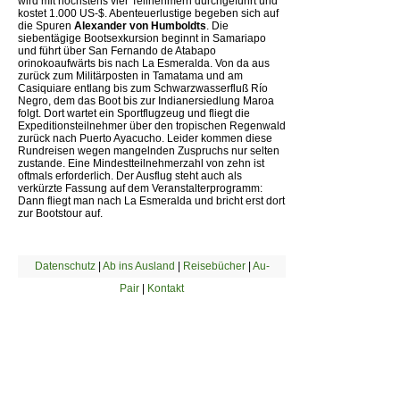
wird mit höchstens vier Teilnehmern durchgeführt und
kostet 1.000 US-$. Abenteuerlustige begeben sich auf
die Spuren
Alexander von Humboldts
. Die
siebentägige Bootsexkursion beginnt in Samariapo
und führt über San Fernando de Atabapo
orinokoaufwärts bis nach La Esmeralda. Von da aus
zurück zum Militärposten in Tamatama und am
Casiquiare entlang bis zum Schwarzwasserfluß Río
Negro, dem das Boot bis zur Indianersiedlung Maroa
folgt. Dort wartet ein Sportflugzeug und fliegt die
Expeditionsteilnehmer über den tropischen Regenwald
zurück nach Puerto Ayacucho. Leider kommen diese
Rundreisen wegen mangelnden Zuspruchs nur selten
zustande. Eine Mindestteilnehmerzahl von zehn ist
oftmals erforderlich. Der Ausflug steht auch als
verkürzte Fassung auf dem Veranstalterprogramm:
Dann fliegt man nach La Esmeralda und bricht erst dort
zur Bootstour auf.
Datenschutz
|
Ab ins Ausland
|
Reisebücher
|
Au-
Pair
|
Kontakt