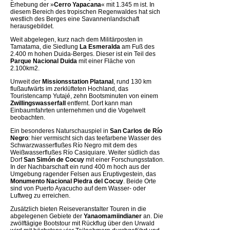
Erhebung der »
Cerro Yapacana
« mit 1.345 m ist. In
diesem Bereich des tropischen Regenwaldes hat sich
westlich des Berges eine Savannenlandschaft
herausgebildet.
Weit abgelegen, kurz nach dem Militärposten in
Tamatama, die Siedlung
La Esmeralda
am Fuß des
2.400 m hohen Duida-Berges. Dieser ist ein Teil des
Parque Nacional Duida
mit einer Fläche von
2.100km2.
Unweit der
Missionsstation Platanal
, rund 130 km
flußaufwärts im zerklüfteten Hochland, das
Touristencamp Yutajé, zehn Bootsminuten von einem
Zwillingswasserfall
entfernt. Dort kann man
Einbaumfahrten unternehmen und die Vogelwelt
beobachten.
Ein besonderes Naturschauspiel in
San Carlos de Río
Negro
: hier vermischt sich das teefarbene Wasser des
Schwarzwasserflußes Río Negro mit dem des
Weißwasserflußes Río Casiquiare. Weiter südlich das
Dorf
San Simón de Cocuy
mit einer Forschungsstation.
In der Nachbarschaft ein rund 400 m hoch aus der
Umgebung ragender Felsen aus Eruptivgestein, das
Monumento Nacional Piedra del Cocuy
. Beide Orte
sind von Puerto Ayacucho auf dem Wasser- oder
Luftweg zu erreichen.
Zusätzlich bieten Reiseveranstalter Touren in die
abgelegenen Gebiete der
Yanaomamiindianer
an. Die
zwölftägige Bootstour mit Rückflug über den Urwald