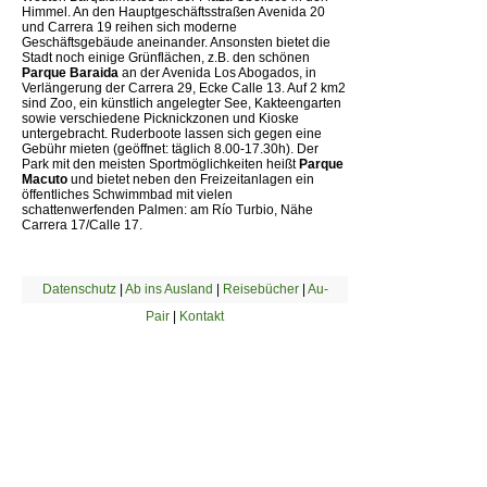
Himmel. An den Hauptgeschäftsstraßen Avenida 20
und Carrera 19 reihen sich moderne
Geschäftsgebäude aneinander. Ansonsten bietet die
Stadt noch einige Grünflächen, z.B. den schönen
Parque Baraida
an der Avenida Los Abogados, in
Verlängerung der Carrera 29, Ecke Calle 13. Auf 2 km2
sind Zoo, ein künstlich angelegter See, Kakteengarten
sowie verschiedene Picknickzonen und Kioske
untergebracht. Ruderboote lassen sich gegen eine
Gebühr mieten (geöffnet: täglich 8.00-17.30h). Der
Park mit den meisten Sportmöglichkeiten heißt
Parque
Macuto
und bietet neben den Freizeitanlagen ein
öffentliches Schwimmbad mit vielen
schattenwerfenden Palmen: am Río Turbio, Nähe
Carrera 17/Calle 17.
Datenschutz
|
Ab ins Ausland
|
Reisebücher
|
Au-
Pair
|
Kontakt