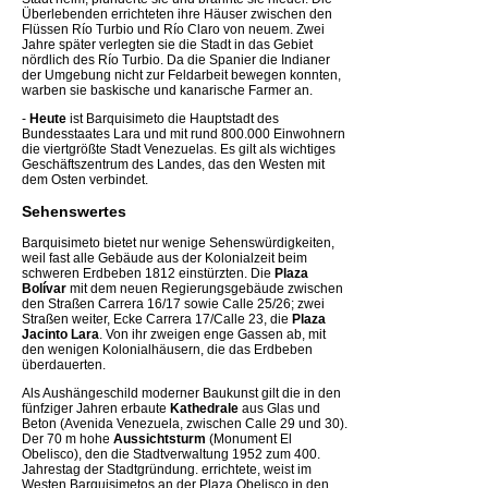
Überlebenden errichteten ihre Häuser zwischen den
Flüssen Río Turbio und Río Claro von neuem. Zwei
Jahre später verlegten sie die Stadt in das Gebiet
nördlich des Río Turbio. Da die Spanier die Indianer
der Umgebung nicht zur Feldarbeit bewegen konnten,
warben sie baskische und kanarische Farmer an.
-
Heute
ist Barquisimeto die Hauptstadt des
Bundesstaates Lara und mit rund 800.000 Einwohnern
die viertgrößte Stadt Venezuelas. Es gilt als wichtiges
Geschäftszentrum des Landes, das den Westen mit
dem Osten verbindet.
Sehenswertes
Barquisimeto bietet nur wenige Sehenswürdigkeiten,
weil fast alle Gebäude aus der Kolonialzeit beim
schweren Erdbeben 1812 einstürzten. Die
Plaza
Bolívar
mit dem neuen Regierungsgebäude zwischen
den Straßen Carrera 16/17 sowie Calle 25/26; zwei
Straßen weiter, Ecke Carrera 17/Calle 23, die
Plaza
Jacinto Lara
. Von ihr zweigen enge Gassen ab, mit
den wenigen Kolonialhäusern, die das Erdbeben
überdauerten.
Als Aushängeschild moderner Baukunst gilt die in den
fünfziger Jahren erbaute
Kathedrale
aus Glas und
Beton (Avenida Venezuela, zwischen Calle 29 und 30).
Der 70 m hohe
Aussichtsturm
(Monument El
Obelisco), den die Stadtverwaltung 1952 zum 400.
Jahrestag der Stadtgründung. errichtete, weist im
Westen Barquisimetos an der Plaza Obelisco in den