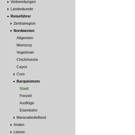
Vorbereitungen
Landeskunde
Reiseführer
Zentralregion
Nordwesten
Allgemein
Morrocoy
Vogelinsel
Chichiriviche
Cayos
Coro
Barquisimeto
Stadt
Freizeit
Ausflüge
Eisenbahn
Maracaibotiefland
Anden
Llanos