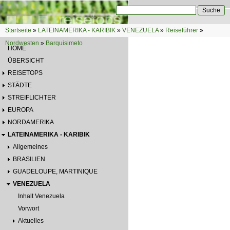
Direkt zum Inhalt
Suche
Suchformular
Startseite
»
LATEINAMERIKA - KARIBIK
»
VENEZUELA
»
Reiseführer
»
Sie sind hier
Nordwesten
»
Barquisimeto
HOME
ÜBERSICHT
REISETOPS
STÄDTE
STREIFLICHTER
EUROPA
NORDAMERIKA
LATEINAMERIKA - KARIBIK
Allgemeines
BRASILIEN
GUADELOUPE, MARTINIQUE
VENEZUELA
Inhalt Venezuela
Vorwort
Aktuelles