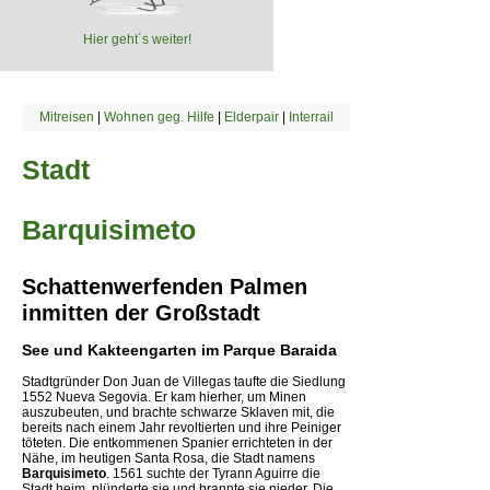
Hier geht´s weiter!
Mitreisen
|
Wohnen geg. Hilfe
|
Elderpair
|
Interrail
Stadt
Barquisimeto
Schattenwerfenden Palmen
inmitten der Großstadt
See und Kakteengarten im Parque Baraida
Stadtgründer Don Juan de Villegas taufte die Siedlung
1552 Nueva Segovia. Er kam hierher, um Minen
auszubeuten, und brachte schwarze Sklaven mit, die
bereits nach einem Jahr revoltierten und ihre Peiniger
töteten. Die entkommenen Spanier errichteten in der
Nähe, im heutigen Santa Rosa, die Stadt namens
Barquisimeto
. 1561 suchte der Tyrann Aguirre die
Stadt heim, plünderte sie und brannte sie nieder. Die