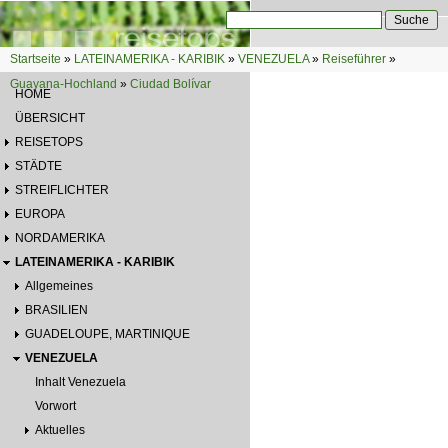
Direkt zum Inhalt
Suche
Suchformular
Startseite
»
LATEINAMERIKA - KARIBIK
»
VENEZUELA
»
Reiseführer
»
Sie sind hier
Guayana-Hochland
»
Ciudad Bolívar
HOME
ÜBERSICHT
REISETOPS
STÄDTE
STREIFLICHTER
EUROPA
NORDAMERIKA
LATEINAMERIKA - KARIBIK
Allgemeines
BRASILIEN
GUADELOUPE, MARTINIQUE
VENEZUELA
Inhalt Venezuela
Vorwort
Aktuelles