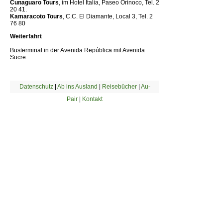
Cunaguaro Tours
, im Hotel Italia, Paseo Orinoco, Tel. 2
20 41.
Kamaracoto Tours
, C.C. El Diamante, Local 3, Tel. 2
76 80
Weiterfahrt
Busterminal in der Avenida República mit Avenida
Sucre.
Datenschutz
|
Ab ins Ausland
|
Reisebücher
|
Au-
Pair
|
Kontakt