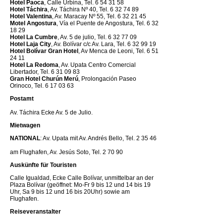
Hotel Paoca
, Calle Urbina, Tel. 6 54 31 58
Hotel Táchira
, Av. Táchira Nº 40, Tel. 6 32 74 89
Hotel Valentina
, Av. Maracay Nº 55, Tel. 6 32 21 45
Motel Angostura
, Vía el Puente de Angostura, Tel. 6 32
18 29
Hotel La Cumbre
, Av. 5 de julio, Tel. 6 32 77 09
Hotel Laja City
, Av. Bolívar c/c Av. Lara, Tel. 6 32 99 19
Hotel Bolívar Gran Hotel
, Av Menca de Leoni, Tel. 6 51
24 11
Hotel La Redoma
, Av. Upata Centro Comercial
Libertador, Tel. 6 31 09 83
Gran Hotel Churún Merú
, Prolongación Paseo
Orinoco, Tel. 6 17 03 63
Postamt
Av. Táchira Ecke Av. 5 de Julio.
Mietwagen
NATIONAL
: Av. Upata mit Av. Andrés Bello, Tel. 2 35 46
am Flughafen, Av. Jesús Soto, Tel. 2 70 90
Auskünfte für Touristen
Calle Igualdad, Ecke Calle Bolívar, unmittelbar an der
Plaza Bolívar (geöffnet: Mo-Fr 9 bis 12 und 14 bis 19
Uhr, Sa 9 bis 12 und 16 bis 20Uhr) sowie am
Flughafen.
Reiseveranstalter