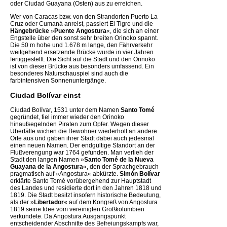
oder Ciudad Guayana (Osten) aus zu erreichen.
Wer von Caracas bzw. von den Strandorten Puerto La
Cruz oder Cumaná anreist, passiert El Tigre und die
Hängebrücke
»
Puente Angostura
«, die sich an einer
Engstelle über den sonst sehr breiten Orinoko spannt.
Die 50 m hohe und 1.678 m lange, den Fährverkehr
weitgehend ersetzende Brücke wurde in vier Jahren
fertiggestellt. Die Sicht auf die Stadt und den Orinoko
ist von dieser Brücke aus besonders umfassend. Ein
besonderes Naturschauspiel sind auch die
farbintensiven Sonnenuntergänge.
Ciudad Bolívar einst
Ciudad Bolívar, 1531 unter dem Namen
Santo Tomé
gegründet, fiel immer wieder den Orinoko
hinaufsegelnden Piraten zum Opfer. Wegen dieser
Überfälle wichen die Bewohner wiederholt an andere
Orte aus und gaben ihrer Stadt dabei auch jedesmal
einen neuen Namen. Der endgültige Standort an der
Flußverengung war 1764 gefunden. Man verlieh der
Stadt den langen Namen »
Santo Tomé de la Nueva
Guayana de la Angostura
«, den der Sprachgebrauch
pragmatisch auf »Angostura« abkürzte.
Simón Bolívar
erklärte Santo Tomé vorübergehend zur Hauptstadt
des Landes und residierte dort in den Jahren 1818 und
1819. Die Stadt besitzt insofern historische Bedeutung,
als der »
Libertador
« auf dem Kongreß von Angostura
1819 seine Idee vom vereinigten Großkolumbien
verkündete. Da Angostura Ausgangspunkt
entscheidender Abschnitte des Befreiungskampfs war,