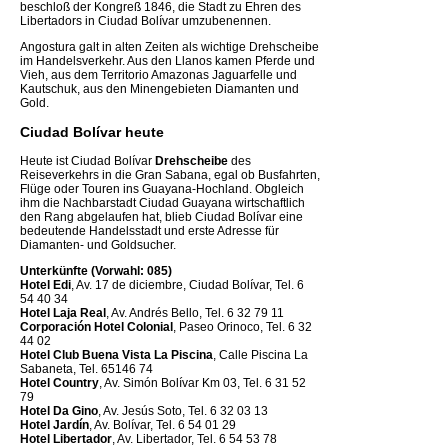
beschloß der Kongreß 1846, die Stadt zu Ehren des
Libertadors in Ciudad Bolívar umzubenennen.
Angostura galt in alten Zeiten als wichtige Drehscheibe
im Handelsverkehr. Aus den Llanos kamen Pferde und
Vieh, aus dem Territorio Amazonas Jaguarfelle und
Kautschuk, aus den Minengebieten Diamanten und
Gold.
Ciudad Bolívar heute
Heute ist Ciudad Bolívar
Drehscheibe
des
Reiseverkehrs in die Gran Sabana, egal ob Busfahrten,
Flüge oder Touren ins Guayana-Hochland. Obgleich
ihm die Nachbarstadt Ciudad Guayana wirtschaftlich
den Rang abgelaufen hat, blieb Ciudad Bolívar eine
bedeutende Handelsstadt und erste Adresse für
Diamanten- und Goldsucher.
Unterkünfte (Vorwahl: 085)
Hotel Edi
, Av. 17 de diciembre, Ciudad Bolívar, Tel. 6
54 40 34
Hotel Laja Real
, Av. Andrés Bello, Tel. 6 32 79 11
Corporación Hotel Colonial
, Paseo Orinoco, Tel. 6 32
44 02
Hotel Club Buena Vista La Piscina
, Calle Piscina La
Sabaneta, Tel. 65146 74
Hotel Country
, Av. Simón Bolívar Km 03, Tel. 6 31 52
79
Hotel Da Gino
, Av. Jesús Soto, Tel. 6 32 03 13
Hotel Jardín
, Av. Bolívar, Tel. 6 54 01 29
Hotel Libertador
, Av. Libertador, Tel. 6 54 53 78