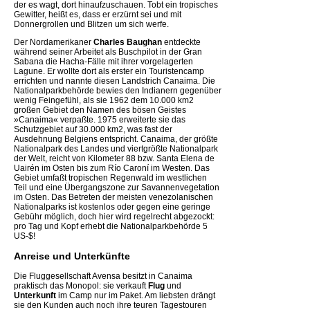
der es wagt, dort hinaufzuschauen. Tobt ein tropisches
Gewitter, heißt es, dass er erzürnt sei und mit
Donnergrollen und Blitzen um sich werfe.
Der Nordamerikaner
Charles Baughan
entdeckte
während seiner Arbeitet als Buschpilot in der Gran
Sabana die Hacha-Fälle mit ihrer vorgelagerten
Lagune. Er wollte dort als erster ein Touristencamp
errichten und nannte diesen Landstrich Canaima. Die
Nationalparkbehörde bewies den Indianern gegenüber
wenig Feingefühl, als sie 1962 dem 10.000 km2
großen Gebiet den Namen des bösen Geistes
»Canaima« verpaßte. 1975 erweiterte sie das
Schutzgebiet auf 30.000 km2, was fast der
Ausdehnung Belgiens entspricht. Canaima, der größte
Nationalpark des Landes und viertgrößte Nationalpark
der Welt, reicht von Kilometer 88 bzw. Santa Elena de
Uairén im Osten bis zum Río Caroní im Westen. Das
Gebiet umfaßt tropischen Regenwald im westlichen
Teil und eine Übergangszone zur Savannenvegetation
im Osten. Das Betreten der meisten venezolanischen
Nationalparks ist kostenlos oder gegen eine geringe
Gebühr möglich, doch hier wird regelrecht abgezockt:
pro Tag und Kopf erhebt die Nationalparkbehörde 5
US-$!
Anreise und Unterkünfte
Die Fluggesellschaft Avensa besitzt in Canaima
praktisch das Monopol: sie verkauft
Flug
und
Unterkunft
im Camp nur im Paket. Am liebsten drängt
sie den Kunden auch noch ihre teuren Tagestouren