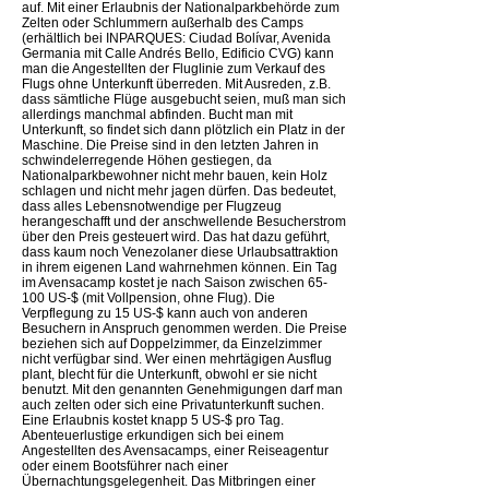
auf. Mit einer Erlaubnis der Nationalparkbehörde zum
Zelten oder Schlummern außerhalb des Camps
(erhältlich bei INPARQUES: Ciudad Bolívar, Avenida
Germania mit Calle Andrés Bello, Edificio CVG) kann
man die Angestellten der Fluglinie zum Verkauf des
Flugs ohne Unterkunft überreden. Mit Ausreden, z.B.
dass sämtliche Flüge ausgebucht seien, muß man sich
allerdings manchmal abfinden. Bucht man mit
Unterkunft, so findet sich dann plötzlich ein Platz in der
Maschine. Die Preise sind in den letzten Jahren in
schwindelerregende Höhen gestiegen, da
Nationalparkbewohner nicht mehr bauen, kein Holz
schlagen und nicht mehr jagen dürfen. Das bedeutet,
dass alles Lebensnotwendige per Flugzeug
herangeschafft und der anschwellende Besucherstrom
über den Preis gesteuert wird. Das hat dazu geführt,
dass kaum noch Venezolaner diese Urlaubsattraktion
in ihrem eigenen Land wahrnehmen können. Ein Tag
im Avensacamp kostet je nach Saison zwischen 65-
100 US-$ (mit Vollpension, ohne Flug). Die
Verpflegung zu 15 US-$ kann auch von anderen
Besuchern in Anspruch genommen werden. Die Preise
beziehen sich auf Doppelzimmer, da Einzelzimmer
nicht verfügbar sind. Wer einen mehrtägigen Ausflug
plant, blecht für die Unterkunft, obwohl er sie nicht
benutzt. Mit den genannten Genehmigungen darf man
auch zelten oder sich eine Privatunterkunft suchen.
Eine Erlaubnis kostet knapp 5 US-$ pro Tag.
Abenteuerlustige erkundigen sich bei einem
Angestellten des Avensacamps, einer Reiseagentur
oder einem Bootsführer nach einer
Übernachtungsgelegenheit. Das Mitbringen einer