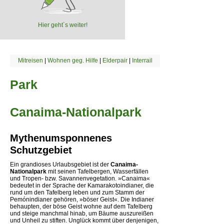
Hier geht´s weiter!
Mitreisen
|
Wohnen geg. Hilfe
|
Elderpair
|
Interrail
Park
Canaima-Nationalpark
Mythenumsponnenes
Schutzgebiet
Ein grandioses Urlaubsgebiet ist der
Canaima-
Nationalpark
mit seinen Tafelbergen, Wasserfällen
und Tropen- bzw. Savannenvegetation. »Canaima«
bedeutet in der Sprache der Kamarakotoindianer, die
rund um den Tafelberg leben und zum Stamm der
Pemónindianer gehören, »böser Geist«. Die Indianer
behaupten, der böse Geist wohne auf dem Tafelberg
und steige manchmal hinab, um Bäume auszureißen
und Unheil zu stiften. Unglück kommt über denjenigen,