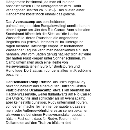
Hängematte ist sinnvoll, da man oft in einer
anspruchslosen Hütte untergebracht wird. Dafür
verlangt der Besitzer ca. 5 US-$. Das Mieten einer
Hängematte kostet noch einmal das gleiche.
Das
Avensacamp
aus bescheidenen,
palmblättergedeckten Bungalows liegt unmittelbar an
einer Lagune am Ufer des Río Carrao. Vom schmalen
Sandstrand öffnet sich die Sicht auf die Hacha-
Wasserfälle, deren Rauschen die angenehme
Begleitmusik jedes Aufenthalts ist. Im Hintergrund
ragen mehrere Tafelberge empor. Im teefarbenen
Wasser der Lagune kann man bedenkenlos ein Bad
nehmen. Wer vom Baden genug hat, legt sich auf eine
der harten Plastikliegen unter Sonnenschirmen. Im
Camp unterhalten auch eine Reihe von
Reiseveranstalter ein Büro für Bootstouren und
Rundflüge. Dort läßt sich übrigens alles mit Kreditkarte
bezahlen.
Der
Holländer Rudy Truffino
, als Dschungel-Rudy
bekannt, betreibt das einem guten Dutzend Gästen
Platz bietende
Ucaimacamp
, etwa 1 km oberhalb der
Hacha-Wasserfälle, weiter flußaufwärts am Río Carrao.
Die Unterkünfte sind schlichter als im Avensacamp,
aber keinesfalls günstiger. Rudy unternimmt Touren,
von denen mache Teilnehmer behaupten, dass sie
mehr oder Außergewöhnlicheres zu sehen bekamen,
als wenn sie bei einem Reiseveranstalter gebucht
hätten. Fest steht, dass für Rudys Touren mehr
Dollarnoten auf den Tisch zu blättern sind.