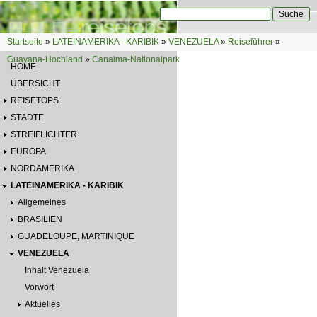
Direkt zum Inhalt
Suche
Suchformular
Startseite
»
LATEINAMERIKA - KARIBIK
»
VENEZUELA
»
Reiseführer
»
Sie sind hier
Guayana-Hochland
»
Canaima-Nationalpark
HOME
ÜBERSICHT
REISETOPS
STÄDTE
STREIFLICHTER
EUROPA
NORDAMERIKA
LATEINAMERIKA - KARIBIK
Allgemeines
BRASILIEN
GUADELOUPE, MARTINIQUE
VENEZUELA
Inhalt Venezuela
Vorwort
Aktuelles