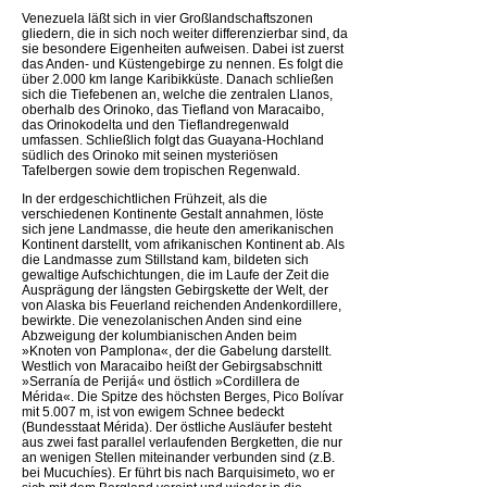
Venezuela läßt sich in vier Großlandschaftszonen
gliedern, die in sich noch weiter differenzierbar sind, da
sie besondere Eigenheiten aufweisen. Dabei ist zuerst
das Anden- und Küstengebirge zu nennen. Es folgt die
über 2.000 km lange Karibikküste. Danach schließen
sich die Tiefebenen an, welche die zentralen Llanos,
oberhalb des Orinoko, das Tiefland von Maracaibo,
das Orinokodelta und den Tieflandregenwald
umfassen. Schließlich folgt das Guayana-Hochland
südlich des Orinoko mit seinen mysteriösen
Tafelbergen sowie dem tropischen Regenwald.
In der erdgeschichtlichen Frühzeit, als die
verschiedenen Kontinente Gestalt annahmen, löste
sich jene Landmasse, die heute den amerikanischen
Kontinent darstellt, vom afrikanischen Kontinent ab. Als
die Landmasse zum Stillstand kam, bildeten sich
gewaltige Aufschichtungen, die im Laufe der Zeit die
Ausprägung der längsten Gebirgskette der Welt, der
von Alaska bis Feuerland reichenden Andenkordillere,
bewirkte. Die venezolanischen Anden sind eine
Abzweigung der kolumbianischen Anden beim
»Knoten von Pamplona«, der die Gabelung darstellt.
Westlich von Maracaibo heißt der Gebirgsabschnitt
»Serranía de Perijá« und östlich »Cordillera de
Mérida«. Die Spitze des höchsten Berges, Pico Bolívar
mit 5.007 m, ist von ewigem Schnee bedeckt
(Bundesstaat Mérida). Der östliche Ausläufer besteht
aus zwei fast parallel verlaufenden Bergketten, die nur
an wenigen Stellen miteinander verbunden sind (z.B.
bei Mucuchíes). Er führt bis nach Barquisimeto, wo er