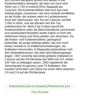
sich mit dem Bergland vereint und wieder in die
Küstenkordillere übergeht, die aber nur noch eine
Höhe von 2.765 m erreicht (Pico Naiguatá bei
Caracas). Die Küstenkordillere setzt sich aus zwei
Gebirgszügen zusammen: der eine verläuft unmittelbar
an der Küste, der andere mehr im Landesinneren.
Doch der Valenciasee, das Tal von Caracas, auf fast
1.000 m Höhe, und das Becken des Río Tuy
unterbrechen sie. Beim Cap Codera taucht die
Küstenkordillere unter die Meersoberfläche und kommt
erst zweihundert Kilometer weiter östlich in Form der
Halbinseln Araya und Paria wieder zum Vorschein. Da
die Anden- und Küstenkordillere, geologisch
betrachtet, als junge Gebirge gelten, die sich noch
heben, kommt es zu Plattenverschiebungen, die
Erdbeben hervorrufen. In Maiquetía präsentieren sich
drei Geländeterrassen, die über dem Meeresspiegel
liegen. 1967 erreichte das letzte größere Erdbeben in
Caracas auf der Richterskala den Wert von 6.6, wobei
245 Tote zu beklagen waren. 1992 registrierte der
Seismograph im ganzen Land 75 Erdbeben. Die
meisten erreichten zum Glück nur einen Wert zwischen
3.0 und 3.9 auf der Richterskala.
Datenschutz
|
Ab ins Ausland
|
Reisebücher
|
Au-
Pair
|
Kontakt