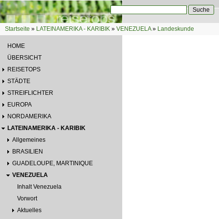
Direkt zum Inhalt
Suche
Suchformular
Startseite
»
LATEINAMERIKA - KARIBIK
»
VENEZUELA
»
Landeskunde
Sie sind hier
HOME
ÜBERSICHT
REISETOPS
STÄDTE
STREIFLICHTER
EUROPA
NORDAMERIKA
LATEINAMERIKA - KARIBIK
Allgemeines
BRASILIEN
GUADELOUPE, MARTINIQUE
VENEZUELA
Inhalt Venezuela
Vorwort
Aktuelles