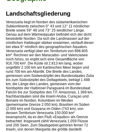
Landschaftsgliederung
Venezuela liegt im Norden des südamerikanischen
Subkontinents zwischen 0° 43 und 12° 11 nördlicher
Breite sowie 59° 48 und 73° 25 westlicher Länge.
Genau auf dem Wärmeäquator befindet sich der dicht
besiedelte Norden. Da sich die Landmassen auf der
nördlichen Halbkugel stärker erwärmen, verläuft dieser
bei etwa 9° nördlich des geographischen Äquators.
Venezuela verfügt über ein Territorium von 898.805
km². Rechnen wir den Maracaibo- und Valenciasee
noch hinzu, so ergibt sich eine Gesamtfläche von
916.700 km². Die Küste ist 2.813 km lang, wobei
ungefähr 2.100 km am Karibischen Meer liegen und
rund 700 km am Atlantik. Die Breite des Landes,
gemessen vom Südwestzipfel des Bundesstaates Zulia
bis zum Südostzipfel des Deltagebiets, beträgt 1.498
km; die Länge des Landes, gemessen vom der
Nordspitze der Halbinsel Paraguaná im Bundesstaat
Falcón bis zur Südspitze des T.F. Amazonas, 1.369 km.
Nachbarstaaten sind die Inseln Aruba, Curaçao und
Bonaire im Norden, Kolumbien im Westen
(gemeinsame Grenze 2.050 km), Brasilien im Süden
(2.000 km) und Guayana im Osten (743 km), von
dessen Territorium Venezuela 150.000 km²
beansprucht, da es den Fluß »Esquibo« als Grenze
betrachtet. Insgesamt zählt Venezuela 1.059 Flüsse
und 200 Seen. Zum Staatsgebiet gehören ferner 72
Inseln, von denen Margarita die größte darstellt.