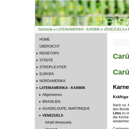
Direkt zum Inhalt
Startseite
»
LATEINAMERIKA - KARIBIK
»
VENEZUELA
»
Sie sind hier
HOME
ÜBERSICHT
REISETOPS
Car
STÄDTE
STREIFLICHTER
Carú
EUROPA
NORDAMERIKA
Karne
LATEINAMERIKA - KARIBIK
Allgemeines
Kräftig
BRASILIEN
Nach ca. 
GUADELOUPE, MARTINIQUE
des Bunde
Lima
zu ve
VENEZUELA
die Kirch
wiederher
Inhalt Venezuela
Carúpano 