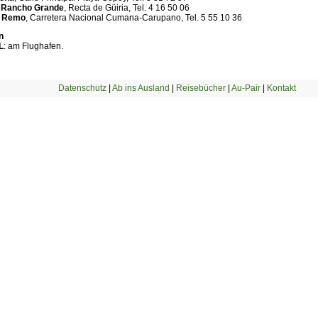
 Rancho Grande
, Recta de Güiria, Tel. 4 16 50 06
n Remo
, Carretera Nacional Cumana-Carupano, Tel. 5 55 10 36
n
L
: am Flughafen.
Datenschutz
|
Ab ins Ausland
|
Reisebücher
|
Au-Pair
|
Kontakt