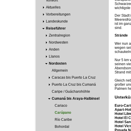
Vorwort
Schwarzen 
Aktuelles
wichtigst
Vorbereitungen
Der Stadt 
Meeresfrü
Landeskunde
ist im ga
sind.
Reiseführer
Zentralregion
Strände
Nordwesten
Wer nun au
wegen sei
Anden
schaukeln
Llanos
Nur 5 km w
Nordosten
seinen vie
Abendsonne
Allgemein
Strand mi
Caracas bis Puerto La Cruz
Gleich ne
Puerto La Cruz bis Cumaná
großer und
Palmen h
Caripe / Guácharohöhle
Unterkün
Cumaná bis Araya-Halbinsel
Cariaco
Euro-Cari
Apart-Hot
Carúpano
Hotel Lil
Hotel El 
Río Caribe
Hotel San
Hotel Vict
Bohordal
Posada N