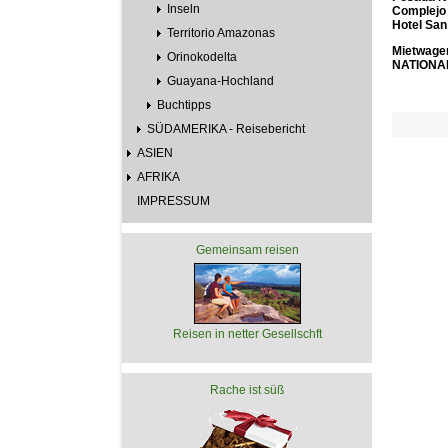
Inseln
Complejo
Hotel Sa
Territorio Amazonas
Mietwage
Orinokodelta
NATIONA
Guayana-Hochland
Buchtipps
SÜDAMERIKA - Reisebericht
ASIEN
AFRIKA
IMPRESSUM
Gemeinsam reisen
Reisen in netter Gesellschft
Rache ist süß