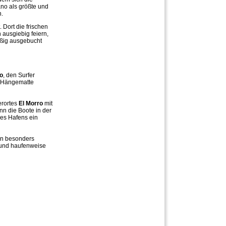
ano als größte und
n.
 Dort die frischen
 ausgiebig feiern,
äßig ausgebucht
o
, den Surfer
r Hängematte
erortes
El Morro
mit
nn die Boote in der
des Hafens ein
in besonders
, und haufenweise