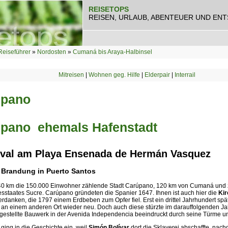
REISETOPS
REISEN, URLAUB, ABENTEUER UND EN
Reiseführer
»
Nordosten
»
Cumaná bis Araya-Halbinsel
Mitreisen
|
Wohnen geg. Hilfe
|
Elderpair
|
Interrail
úpano
pano  ehemals Hafenstadt
val am Playa Ensenada de Hermán Vasquez
e Brandung in Puerto Santos
40 km die 150.000 Einwohner zählende Stadt Carúpano, 120 km von Cumaná und z
sstaates Sucre. Carúpano gründeten die Spanier 1647. Ihnen ist auch hier die
Kir
rdanken, die 1797 einem Erdbeben zum Opfer fiel. Erst ein drittel Jahrhundert spä
e an einem anderen Ort wieder neu. Doch auch diese stürzte im darauffolgenden Ja
gestellte Bauwerk in der Avenida Independencia beeindruckt durch seine Türme u
ging in die Geschichte ein, weil
Simón Bolívar
dort die Sklaverei abschaffte, nach