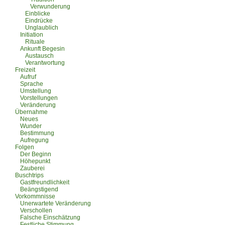
Verwunderung
Einblicke
Eindrücke
Unglaublich
Initiation
Rituale
Ankunft Begesin
Austausch
Verantwortung
Freizeit
Aufruf
Sprache
Umstellung
Vorstellungen
Veränderung
Übernahme
Neues
Wunder
Bestimmung
Aufregung
Folgen
Der Beginn
Höhepunkt
Zauberei
Buschtrips
Gastfreundlichkeit
Beängstigend
Vorkommnisse
Unerwartete Veränderung
Verschollen
Falsche Einschätzung
Festliche Stimmung