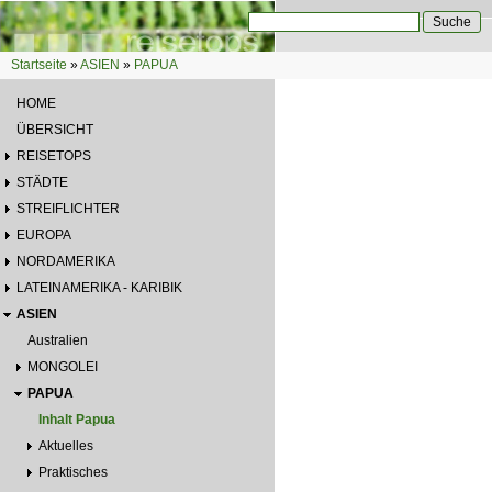
Direkt zum Inhalt
Suche
Suchformular
Startseite
»
ASIEN
»
PAPUA
Sie sind hier
HOME
ÜBERSICHT
REISETOPS
STÄDTE
STREIFLICHTER
EUROPA
NORDAMERIKA
LATEINAMERIKA - KARIBIK
ASIEN
Australien
MONGOLEI
PAPUA
Inhalt Papua
Aktuelles
Praktisches