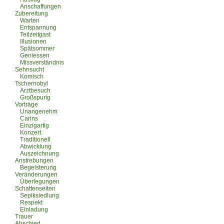
Anschaffungen
Zubereitung
Warten
Entspannung
Teilzeitgast
Illusionen
Spätsommer
Geniessen
Missverständnis
Sehnsucht
Komisch
Tschernobyl
Arztbesuch
Großspurig
Vorträge
Unangenehm
Carins
Einzigartig
Konzert
Traditionell
Abwicklung
Auszeichnung
Anstrebungen
Begeisterung
Veränderungen
Überlegungen
Schattenseiten
Sepiksiedlung
Respekt
Einladung
Trauer
Abschied