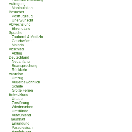
Aufregung
Manipulation
Besucher
Postflugzeug
Unerwünscht
Abwechslung
Ehrengäste
Sprache
Zauberei & Medizin
Geschwächt
Malaria
Abschied
Abflug
Deutschland
Neuanfang
Beanspruchung
Rückkehr
Ausreise
Umzug
Außergewöhnlich
Schule
Große Ferien
Entwicklung
Urlaub
Zerstörung
Wiedersehen
Umstände
Aufwühlend
Traumhaft
Erkundung
Paradiesisch
Vergleichen