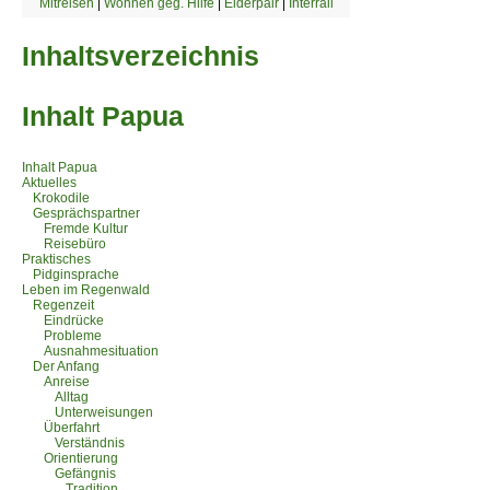
Mitreisen
|
Wohnen geg. Hilfe
|
Elderpair
|
Interrail
Inhaltsverzeichnis
Inhalt Papua
Inhalt Papua
Aktuelles
Krokodile
Gesprächspartner
Fremde Kultur
Reisebüro
Praktisches
Pidginsprache
Leben im Regenwald
Regenzeit
Eindrücke
Probleme
Ausnahmesituation
Der Anfang
Anreise
Alltag
Unterweisungen
Überfahrt
Verständnis
Orientierung
Gefängnis
Tradition