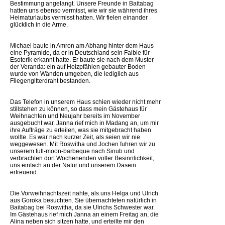
Bestimmung angelangt. Unsere Freunde in Baitabag
hatten uns ebenso vermisst, wie wir sie während ihres
Heimaturlaubs vermisst hatten. Wir fielen einander
glücklich in die Arme.
Michael baute in Amron am Abhang hinter dem Haus
eine Pyramide, da er in Deutschland sein Faible für
Esoterik erkannt hatte. Er baute sie nach dem Muster
der Veranda: ein auf Holzpfählen gebauter Boden
wurde von Wänden umgeben, die lediglich aus
Fliegengitterdraht bestanden.
Das Telefon in unserem Haus schien wieder nicht mehr
stillstehen zu können, so dass mein Gästehaus für
Weihnachten und Neujahr bereits im November
ausgebucht war. Janna rief mich in Madang an, um mir
ihre Aufträge zu erteilen, was sie mitgebracht haben
wollte. Es war nach kurzer Zeit, als seien wir nie
weggewesen. Mit Roswitha und Jochen fuhren wir zu
unserem full-moon-barbeque nach Sinub und
verbrachten dort Wochenenden voller Besinnlichkeit,
uns einfach an der Natur und unserem Dasein
erfreuend.
Die Vorweihnachtszeit nahte, als uns Helga und Ulrich
aus Goroka besuchten. Sie übernachteten natürlich in
Baitabag bei Roswitha, da sie Ulrichs Schwester war.
Im Gästehaus rief mich Janna an einem Freitag an, die
Alina neben sich sitzen hatte, und erteilte mir den