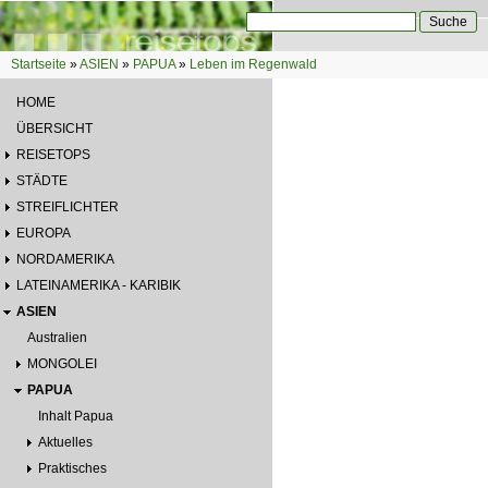
Direkt zum Inhalt
Suche
Suchformular
Startseite
»
ASIEN
»
PAPUA
»
Leben im Regenwald
Sie sind hier
HOME
ÜBERSICHT
REISETOPS
STÄDTE
STREIFLICHTER
EUROPA
NORDAMERIKA
LATEINAMERIKA - KARIBIK
ASIEN
Australien
MONGOLEI
PAPUA
Inhalt Papua
Aktuelles
Praktisches