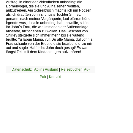
Auftrag, in einer der Videotheken unbedingt die
Dornenvögel, die sie und Alina sehen wollten,
aufzutreiben. Am Schreibtisch machte ich mir Notizen,
als ich draußen John`s jüngste Tochter Shirley,
genannt nach meiner Vorgängerin, laut plärren hörte.
Irgendetwas, das sie unbedingt haben wollte, schien
ihr John`s Frau, die wie immer an der Außenanlage
arbeitete, nicht geben zu wollen. Das Geschrei von
Shirley steigerte sich immer mehr, bis sie wütend
brüllte: Yu lapun Mama, yu!, Du alte Mama, du! John`s
Frau schaute von der Erde, die sie bearbeitete, zu mir
auf und sagte: Hab´ ichs John doch gesagt! Es war
längst Zeit, mit dem Kinderkriegen aufzuhören!
Datenschutz
|
Ab ins Ausland
|
Reisebücher
|
Au-
Pair
|
Kontakt