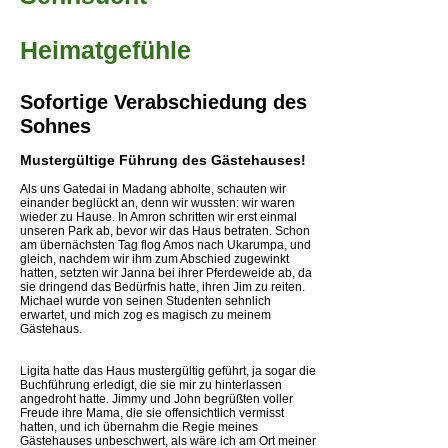
Heimatgefühle
Sofortige Verabschiedung des
Sohnes
Mustergültige Führung des Gästehauses!
Als uns Gatedai in Madang abholte, schauten wir
einander beglückt an, denn wir wussten: wir waren
wieder zu Hause. In Amron schritten wir erst einmal
unseren Park ab, bevor wir das Haus betraten. Schon
am übernächsten Tag flog Amos nach Ukarumpa, und
gleich, nachdem wir ihm zum Abschied zugewinkt
hatten, setzten wir Janna bei ihrer Pferdeweide ab, da
sie dringend das Bedürfnis hatte, ihren Jim zu reiten.
Michael wurde von seinen Studenten sehnlich
erwartet, und mich zog es magisch zu meinem
Gästehaus.
Ligita hatte das Haus mustergültig geführt, ja sogar die
Buchführung erledigt, die sie mir zu hinterlassen
angedroht hatte. Jimmy und John begrüßten voller
Freude ihre Mama, die sie offensichtlich vermisst
hatten, und ich übernahm die Regie meines
Gästehauses unbeschwert, als wäre ich am Ort meiner