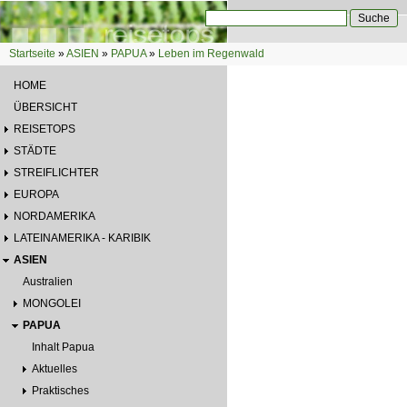
Direkt zum Inhalt
Suche
Suchformular
Startseite
»
ASIEN
»
PAPUA
»
Leben im Regenwald
Sie sind hier
HOME
ÜBERSICHT
REISETOPS
STÄDTE
STREIFLICHTER
EUROPA
NORDAMERIKA
LATEINAMERIKA - KARIBIK
ASIEN
Australien
MONGOLEI
PAPUA
Inhalt Papua
Aktuelles
Praktisches