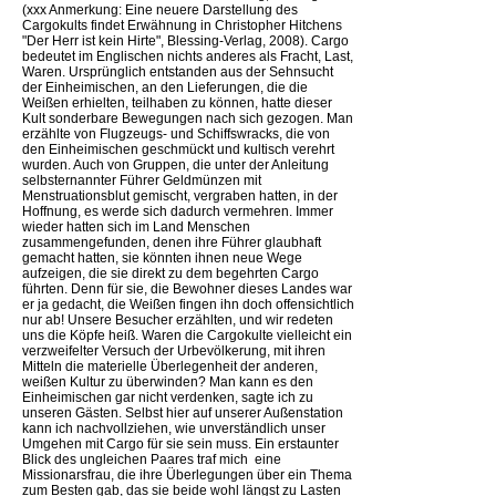
(xxx Anmerkung: Eine neuere Darstellung des
Cargokults findet Erwähnung in Christopher Hitchens
"Der Herr ist kein Hirte", Blessing-Verlag, 2008). Cargo
bedeutet im Englischen nichts anderes als Fracht, Last,
Waren. Ursprünglich entstanden aus der Sehnsucht
der Einheimischen, an den Lieferungen, die die
Weißen erhielten, teilhaben zu können, hatte dieser
Kult sonderbare Bewegungen nach sich gezogen. Man
erzählte von Flugzeugs- und Schiffswracks, die von
den Einheimischen geschmückt und kultisch verehrt
wurden. Auch von Gruppen, die unter der Anleitung
selbsternannter Führer Geldmünzen mit
Menstruationsblut gemischt, vergraben hatten, in der
Hoffnung, es werde sich dadurch vermehren. Immer
wieder hatten sich im Land Menschen
zusammengefunden, denen ihre Führer glaubhaft
gemacht hatten, sie könnten ihnen neue Wege
aufzeigen, die sie direkt zu dem begehrten Cargo
führten. Denn für sie, die Bewohner dieses Landes war
er ja gedacht, die Weißen fingen ihn doch offensichtlich
nur ab! Unsere Besucher erzählten, und wir redeten
uns die Köpfe heiß. Waren die Cargokulte vielleicht ein
verzweifelter Versuch der Urbevölkerung, mit ihren
Mitteln die materielle Überlegenheit der anderen,
weißen Kultur zu überwinden? Man kann es den
Einheimischen gar nicht verdenken, sagte ich zu
unseren Gästen. Selbst hier auf unserer Außenstation
kann ich nachvollziehen, wie unverständlich unser
Umgehen mit Cargo für sie sein muss. Ein erstaunter
Blick des ungleichen Paares traf mich  eine
Missionarsfrau, die ihre Überlegungen über ein Thema
zum Besten gab, das sie beide wohl längst zu Lasten