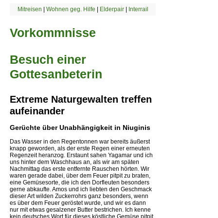
Mitreisen
|
Wohnen geg. Hilfe
|
Elderpair
|
Interrail
Vorkommnisse
Besuch einer
Gottesanbeterin
Extreme Naturgewalten treffen
aufeinander
Gerüchte über Unabhängigkeit in Niuginis
Das Wasser in den Regentonnen war bereits äußerst
knapp geworden, als der erste Regen einer erneuten
Regenzeit heranzog. Erstaunt sahen Yagamar und ich
uns hinter dem Waschhaus an, als wir am späten
Nachmittag das erste entfernte Rauschen hörten. Wir
waren gerade dabei, über dem Feuer pitpit zu braten,
eine Gemüsesorte, die ich den Dorfleuten besonders
gerne abkaufte. Amos und ich liebten den Geschmack
dieser Art wilden Zuckerrohrs ganz besonders, wenn
es über dem Feuer geröstet wurde, und wir es dann
nur mit etwas gesalzener Butter bestrichen. Ich kenne
kein deutsches Wort für dieses köstliche Gemüse pitpit,