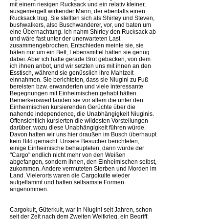
mit einem riesigen Rucksack und ein relativ kleiner,
ausgemergelt wirkender Mann, der ebenfalls einen
Rucksack trug. Sie stellten sich als Shirley und Steven,
bushwalkers, also Buschwanderer, vor, und baten um
eine Übernachtung. Ich nahm Shirley den Rucksack ab
und wäre fast unter der unerwarteten Last
zusammengebrochen. Entschieden meinte sie, sie
bäten nur um ein Bett, Lebensmittel hätten sie genug
dabei. Aber ich hatte gerade Brot gebacken, von dem
ich ihnen anbot, und wir setzten uns mit ihnen an den
Esstisch, während sie genüsslich ihre Mahlzeit
einnahmen. Sie berichteten, dass sie Niugini zu Fuß
bereisten bzw. erwanderten und viele interessante
Begegnungen mit Einheimischen gehabt hätten.
Bemerkenswert fanden sie vor allem die unter den
Einheimischen kursierenden Gerüchte über die
nahende independence, die Unabhängigkeit Niuginis.
Offensichtlich kursierten die wildesten Vorstellungen
darüber, wozu diese Unabhängigkeit führen würde.
Davon hatten wir uns hier draußen im Busch überhaupt
kein Bild gemacht. Unsere Besucher berichteten,
einige Einheimische behaupteten, dann würde der
"Cargo" endlich nicht mehr von den Weißen
abgefangen, sondern ihnen, den Einheimischen selbst,
zukommen. Andere vermuteten Sterben und Morden im
Land. Vielerorts waren die Cargokulte wieder
aufgeflammt und hatten seltsamste Formen
angenommen.
Cargokult, Güterkult, war in Niugini seit Jahren, schon
seit der Zeit nach dem Zweiten Weltkrieg, ein Begriff.