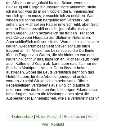
der Missionare abgehakt hatten. Schon, wenn ein
Flugzeug mit Cargo für unseren store ankommt, stelle
ich mir vor, was da in den Köpfen der Einheimischen
vor sich gehen muss, versuchte ich zu erklären. Was
wissen sie schon von bargeldlosem Verkehr? Sie
sehen, wie Michael ein Papier unterschreibt, aber Geld
an den Piloten bezahlt er nicht, jedenfalls nicht vor
ihren Augen. Dann bezahle ich sie für den Transport
des Cargo vom Flugplatz zur Station in Naturalien.
Aber schließlich müssen sie die Waren, die sie im store
kaufen, wiederum bezahlen! Steven schaute mich
fragend an. Ihr Missionare bezahlt also die Dorfleute
für das Tragen von Waren, die sie hinterher von euch
kaufen? Nicht nur das, fügte ich an, Michael kauft ihnen
auch Kaffee und Kopra ab, kann aber natürlich nur den
üblichen Marktpreis zahlen. Dann lässt er beides
ausfliegen, wobei die Leute vermutlich dennoch das
Gefühl haben, für ihre Arbeit ungenügend entlohnt
worden zu sein! Wir tauschten behutsame Blicke
gegenseitigen Verstehens aus, und ich glaubte zu
erkennen, wie die beiden ihre bisherigen Erkenntnisse
hinterfragten  waren die Missionen doch nicht die
Ausbeuter der Einheimischen, wie sie vermutet hatten?
Datenschutz
|
Ab ins Ausland
|
Reisebücher
|
Au-
Pair
|
Kontakt