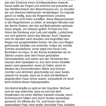
das den Eindruck eines Schilfgraskolben erweckt.
Kaum hatte der Regen uns erreicht und prasselte auf
das Wellblechdach des Waschhauses ein, so mussten
wir uns überlaut miteinander verständigen. Es regnete
gleich so heftig, dass die Regenrinnen unseres
Hauses es nicht mehr schafften, diese Wassermassen
in die Regentonnen zu leiten. In wenigen Minuten war
der flache Graben, der das auf Betonpfosten gebaute
Haus umgab, von Wasser gefüllt. Prompt riss sich
Amos die Kleidung vom Leib und stapfte, Lustschreie
von sich gebend, durch das Wasser. Auch Yagamar
und ich stürzten nach draußen und begrüßten den
Regen mit ausgebreiteten Armen. Als das zum Regen
gehörende Gewitter uns erreichte, holten wir, schrille
Schreie ausstoßend, unser pitpit vom Feuer und
flüchteten ins Haus. In der Küche knabberten wir im
Stehen unsere über dem Feuer gerösteten
Gemüsekolben und sahen aus der Sicherheit des
Hauses dem Spektakel zu. Aus dem einen Gewitter
waren zwei geworden, eines im Osten, eines im
Westen des Küchenfensters. Blitze und Donner
zischten und dröhnten gleichzeitig von zwei Seiten 
obwohl ich wusste, dass wir in dem mit Wellblech
abgedeckten Haus sicher waren, schauderte ich doch
beim Anblick dieser Naturgewalten.
Am Abend klopfte es spät an der Haustüre. Michael
und mir war sofort klar, dass es sich bei dem
Klopfenden um einen Weißen handeln musste, denn
Einheimische hätten sich durch Husten bemerkbar
gemacht. Ich öffnete die Tür  und herein trat ein
eigenartiges Paar: eine große, knochige Frau, beladen