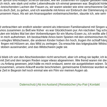
te Spritze und Aisaips Scherze darüber, wie wir zusammen im Ujapan gebadet hatt
ich mich, wie stark und voller Lebensfreude ich einmal gewesen war. Beglückt hört
 kreischenden Lachen der Frauen zu, wir waren wieder wie eine verschworene Ge
es doch Zeit, zu gehen, und ich wanderte mit Amos vor Einbruch der Dämmerung üb
unserem Haus. Als wir am Ananasgarten vorbeimarschierten, staunte ich, wie sehr e
 verbrachten wir endlich wieder vereint als intensiven Familienabend mit Singen
Amos zusammen zu Bett wie früher  es war Glücklichsein pur. Am nächsten Tag sch
uten ein letztes Mal bei den Vorbereitungen für ein Mumu-Essen zu, ich wollte alle
ef in mich aufnehmen. Ich beobachtete Amos beim Spielen mit den einheimischen Ki
 erlegtes Wildschwein, die anderen Kinder hoben ihn hoch, trugen ihn schlaff hän
d fingen mit Hölzern an, das Wild zu zerlegen. Da erwachte das totgeglaubte Wild
 stoben auseinander, und das Wildschwein jagte sie.
 blieb ich von den Abschiedsreden nicht verschont, aber ich ertrug sie tapfer, ich
it Zeit und den langen Reden sogar etwas abgewinnen. Wie fremd waren mir di
zu Anfang gewesen, jetzt hätte es mich erstaunt, wenn sie ausgeblieben wären. Se
 zusammen, unsere Ankunft wurde beschrieben, gemeinsame Erlebnisse wurden w
ie Zeit in Begesin lief noch einmal wie ein Film vor meinen Augen ab.
Datenschutz
|
Ab ins Ausland
|
Reisebücher
|
Au-Pair
|
Kontakt