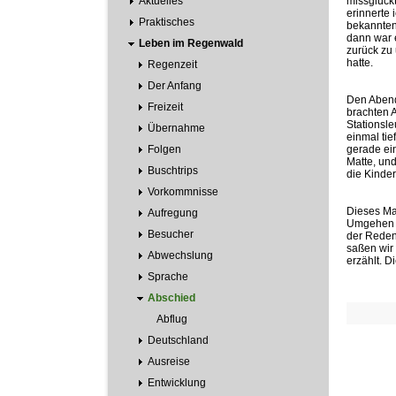
Aktuelles
missglück
erinnerte 
Praktisches
bekannten
dann war 
Leben im Regenwald
zurück zu 
hatte.
Regenzeit
Der Anfang
Den Abend
Freizeit
brachten 
Stationsle
Übernahme
einmal ti
Folgen
gerade ein
Matte, un
Buschtrips
die Kinder
Vorkommnisse
Dieses Mal
Aufregung
Umgehen m
Besucher
der Reden 
saßen wir
Abwechslung
erzählt. D
Sprache
Abschied
Abflug
Deutschland
Ausreise
Entwicklung