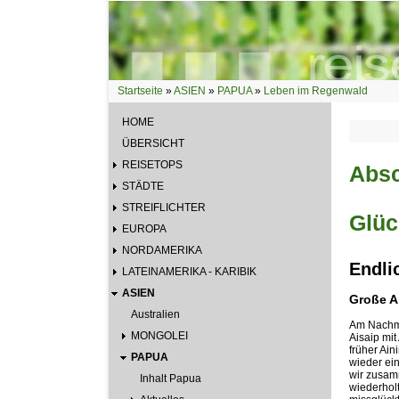
Direkt zum Inhalt
Startseite
»
ASIEN
»
PAPUA
»
Leben im Regenwald
Sie sind hier
HOME
ÜBERSICHT
REISETOPS
Absc
STÄDTE
STREIFLICHTER
Glüc
EUROPA
NORDAMERIKA
Endli
LATEINAMERIKA - KARIBIK
ASIEN
Große A
Australien
Am Nachmi
MONGOLEI
Aisaip mit
früher Ai
PAPUA
wieder ei
wir zusam
Inhalt Papua
wiederhol