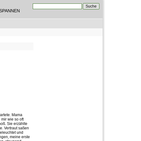
Suche
TSPANNEN
Suchformular
wartete. Mama
mir wie so oft
oß. Sie erzählte
e. Vertraut saßen
eleuchtet und
ngen, meine erste