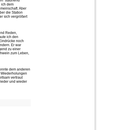
en  staunend
e ich dem
meinschaft. Aber
er die Station
r sich vergrößert
 und Reden,
aute ich den
 Eindrücke noch
ndern. Er war
gend zu einer
schwein zum Leben,
 konnte dem anderen
e Wiederholungen
ltsam vertraut
ieder und wieder