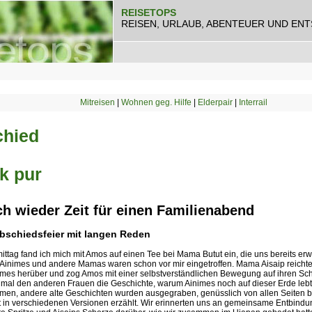
REISETOPS
REISEN, URLAUB, ABENTEUER UND EN
Mitreisen
|
Wohnen geg. Hilfe
|
Elderpair
|
Interrail
hied
k pur
ch wieder Zeit für einen Familienabend
bschiedsfeier mit langen Reden
ttag fand ich mich mit Amos auf einen Tee bei Mama Butut ein, die uns bereits er
 Ainimes und andere Mamas waren schon vor mir eingetroffen. Mama Aisaip reichte 
nimes herüber und zog Amos mit einer selbstverständlichen Bewegung auf ihren Sch
nmal den anderen Frauen die Geschichte, warum Ainimes noch auf dieser Erde lebt
men, andere alte Geschichten wurden ausgegraben, genüsslich von allen Seiten b
t in verschiedenen Versionen erzählt. Wir erinnerten uns an gemeinsame Entbindu