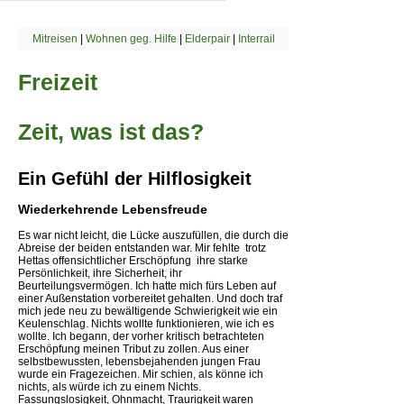
Mitreisen
|
Wohnen geg. Hilfe
|
Elderpair
|
Interrail
Freizeit
Zeit, was ist das?
Ein Gefühl der Hilflosigkeit
Wiederkehrende Lebensfreude
Es war nicht leicht, die Lücke auszufüllen, die durch die
Abreise der beiden entstanden war. Mir fehlte  trotz
Hettas offensichtlicher Erschöpfung  ihre starke
Persönlichkeit, ihre Sicherheit, ihr
Beurteilungsvermögen. Ich hatte mich fürs Leben auf
einer Außenstation vorbereitet gehalten. Und doch traf
mich jede neu zu bewältigende Schwierigkeit wie ein
Keulenschlag. Nichts wollte funktionieren, wie ich es
wollte. Ich begann, der vorher kritisch betrachteten
Erschöpfung meinen Tribut zu zollen. Aus einer
selbstbewussten, lebensbejahenden jungen Frau
wurde ein Fragezeichen. Mir schien, als könne ich
nichts, als würde ich zu einem Nichts.
Fassungslosigkeit, Ohnmacht, Traurigkeit waren