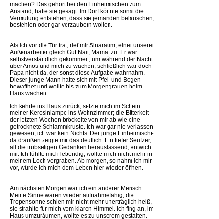
machen? Das gehört bei den Einheimischen zum
Anstand, hatte sie gesagt. Im Dorf könnte sonst die
Vermutung entstehen, dass sie jemanden belauschen,
bestehlen oder gar verzaubern wollen.
Als ich vor die Tür trat, rief mir Sinaraum, einer unserer
Außenarbeiter gleich Gut Nait, Mama! zu. Er war
selbstverständlich gekommen, um während der Nacht
über Amos und mich zu wachen, schließlich war doch
Papa nicht da, der sonst diese Aufgabe wahrnahm.
Dieser junge Mann hatte sich mit Pfeil und Bogen
bewaffnet und wollte bis zum Morgengrauen beim
Haus wachen.
Ich kehrte ins Haus zurück, setzte mich im Schein
meiner Kerosinlampe ins Wohnzimmer; die Bitterkeit
der letzten Wochen bröckelte von mir ab wie eine
getrocknete Schlammkruste. Ich war gar nie verlassen
gewesen, ich war kein Nichts. Der junge Einheimische
da draußen zeigte mir das deutlich. Ein tiefer Seufzer,
all die trübseligen Gedanken herauslassend, entwich
mir. Ich fühlte mich lebendig, wollte mich nicht mehr in
meinem Loch vergraben. Ab morgen, so nahm ich mir
vor, würde ich mich dem Leben hier wieder öffnen.
Am nächsten Morgen war ich ein anderer Mensch.
Meine Sinne waren wieder aufnahmefähig, die
Tropensonne schien mir nicht mehr unerträglich heiß,
sie strahlte für mich vom klaren Himmel. Ich fing an, im
Haus umzuräumen, wollte es zu unserem gestalten.