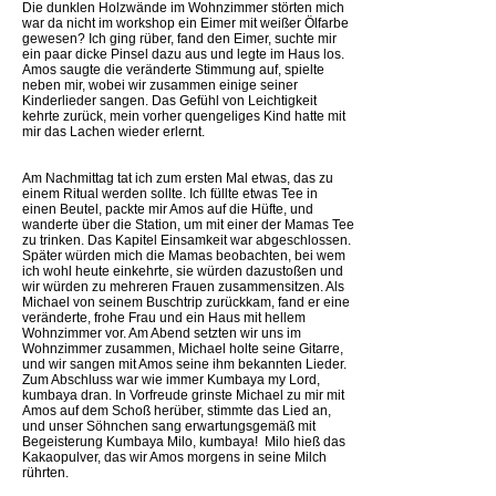
Die dunklen Holzwände im Wohnzimmer störten mich 
war da nicht im workshop ein Eimer mit weißer Ölfarbe
gewesen? Ich ging rüber, fand den Eimer, suchte mir
ein paar dicke Pinsel dazu aus und legte im Haus los.
Amos saugte die veränderte Stimmung auf, spielte
neben mir, wobei wir zusammen einige seiner
Kinderlieder sangen. Das Gefühl von Leichtigkeit
kehrte zurück, mein vorher quengeliges Kind hatte mit
mir das Lachen wieder erlernt.
Am Nachmittag tat ich zum ersten Mal etwas, das zu
einem Ritual werden sollte. Ich füllte etwas Tee in
einen Beutel, packte mir Amos auf die Hüfte, und
wanderte über die Station, um mit einer der Mamas Tee
zu trinken. Das Kapitel Einsamkeit war abgeschlossen.
Später würden mich die Mamas beobachten, bei wem
ich wohl heute einkehrte, sie würden dazustoßen und
wir würden zu mehreren Frauen zusammensitzen. Als
Michael von seinem Buschtrip zurückkam, fand er eine
veränderte, frohe Frau und ein Haus mit hellem
Wohnzimmer vor. Am Abend setzten wir uns im
Wohnzimmer zusammen, Michael holte seine Gitarre,
und wir sangen mit Amos seine ihm bekannten Lieder.
Zum Abschluss war wie immer Kumbaya my Lord,
kumbaya dran. In Vorfreude grinste Michael zu mir mit
Amos auf dem Schoß herüber, stimmte das Lied an,
und unser Söhnchen sang erwartungsgemäß mit
Begeisterung Kumbaya Milo, kumbaya!  Milo hieß das
Kakaopulver, das wir Amos morgens in seine Milch
rührten.