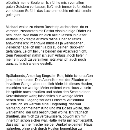
plötzlich meine Begleiter. Ich fühlte mich von allen
guten Geistern verlassen, ließ mich immer tiefer ziehen
von diesem Gefühl, das Lachen mochte mir nicht mehr
gelingen.
Michael wollte zu einem Buschtrip aufbrechen, da er
vorhatte, zusammen mit Pastor Aisaip einige Dörfer zu
besuchen. Wie kann ich dich allein lassen in dieser
Verfassung? fragte er mich ratlos. Ebenso ratlos
antwortete ich: Irgendwie muss es ja weitergehen,
vielleicht habe ich mich ja bis zu deiner Rückkehr
gefangen. Leicht fiel uns beiden der Abschied nicht.
Sein Weggehen nahm ich zum Anlass, noch tiefer in
meinem Loch zu versinken  jetzt war ich auch noch
ganz auf mich alleine gestellt.
Spätabends, Amos lag längst im Bett, hörte ich draußen
jemanden husten. Das Abendkonzert der Zikaden war
in vollem Gange, aber deutlich hörte ich dieses Husten,
es schien nur wenige Meter entfernt vom Haus zu sein.
Ich spähte nach draußen und nahm den Schein einer
Kerosinlampe wahr, tatsächlich nur wenige Meter
neben dem Fliegengitter des Fensters. Auf einmal
wusste ich  es war wie eine Eingebung  das war
niemand, der meinem Kind und mir Böses wollte, das
war jemand, der uns beschützen wollte. Ich trat nach
draußen, um mich zu vergewissern, obwohl ich mir
innerlich schon sicher war. Hatte Hetta mir nicht erzählt,
dass sich Einheimische nie bei Dunkelheit einem Haus
näherten, ohne sich durch Husten bemerkbar zu