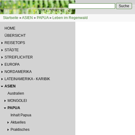
Direkt zum Inhalt
Suche
Suchformular
Startseite
»
ASIEN
»
PAPUA
»
Leben im Regenwald
Sie sind hier
HOME
ÜBERSICHT
REISETOPS
STÄDTE
STREIFLICHTER
EUROPA
NORDAMERIKA
LATEINAMERIKA - KARIBIK
ASIEN
Australien
MONGOLEI
PAPUA
Inhalt Papua
Aktuelles
Praktisches