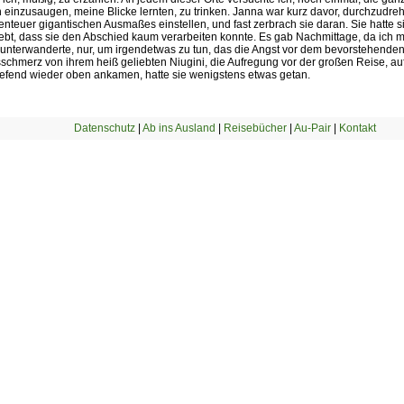
ch einzusaugen, meine Blicke lernten, zu trinken. Janna war kurz davor, durchzudre
enteuer gigantischen Ausmaßes einstellen, und fast zerbrach sie daran. Sie hatte 
ebt, dass sie den Abschied kaum verarbeiten konnte. Es gab Nachmittage, da ich mi
unterwanderte, nur, um irgendetwas zu tun, das die Angst vor dem bevorstehende
schmerz von ihrem heiß geliebten Niugini, die Aufregung vor der großen Reise, au
iefend wieder oben ankamen, hatte sie wenigstens etwas getan.
Datenschutz
|
Ab ins Ausland
|
Reisebücher
|
Au-Pair
|
Kontakt