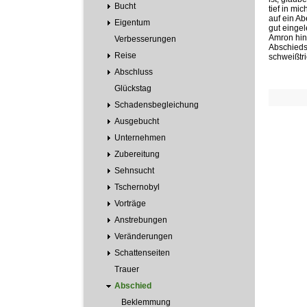
Bucht
tief in mi
auf ein Ab
Eigentum
gut eingel
Amron hin
Verbesserungen
Abschieds
Reise
schweißtr
Abschluss
Glückstag
Schadensbegleichung
Ausgebucht
Unternehmen
Zubereitung
Sehnsucht
Tschernobyl
Vorträge
Anstrebungen
Veränderungen
Schattenseiten
Trauer
Abschied
Beklemmung