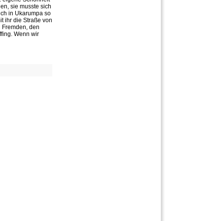
hen, sie musste sich
sich in Ukarumpa so
t ihr die Straße von
n Fremden, den
ffing. Wenn wir