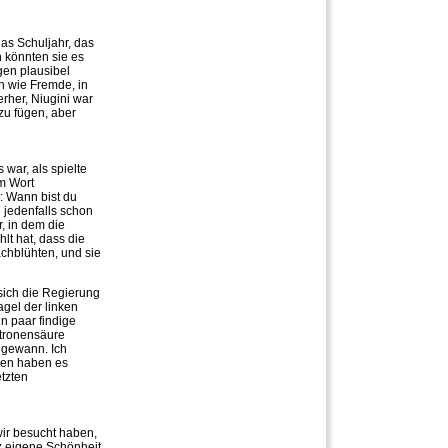
as Schuljahr, das
n könnten sie es
gen plausibel
n wie Fremde, in
rher, Niugini war
zu fügen, aber
 war, als spielte
em Wort
: Wann bist du
 jedenfalls schon
r, in dem die
lt hat, dass die
chblühten, und sie
sich die Regierung
gel der linken
n paar findige
itronensäure
 gewann. Ich
uben haben es
etzten
ir besucht haben,
nz eigene Schönheit