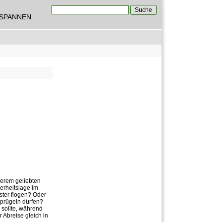
Suche
TSPANNEN
Suchformular
serem geliebten
herheitslage im
ster flogen? Oder
rprügeln dürfen?
 sollte, während
r Abreise gleich in