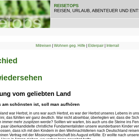
REISETOPS
REISEN, URLAUB, ABENTEUER UND EN
Mitreisen
|
Wohnen geg. Hilfe
|
Elderpair
|
Interrail
hied
iedersehen
ung vom geliebten Land
 am schönsten ist, soll man aufhören
hland war Herbst, in uns war auch Herbst, es war der Herbst unseres Lebens in un
ni, das fühlten wir ganz deutlich. War nicht absehbar, überlegten wir, dass die Sic
 immer mehr zuspitzen werde? Sollten wir warten, bis auch uns die Steine ins Fen
in paar überkandidelte christliche Fundamentalisten unsere wunderbaren Kinder ve
lossen, dass ich mit den Kindern in den Weihnachtsferien nach Deutschland reisen
inen Vertrag mit der Missionsgesellschaft bis August erfüllte. Er wollte nach unsere