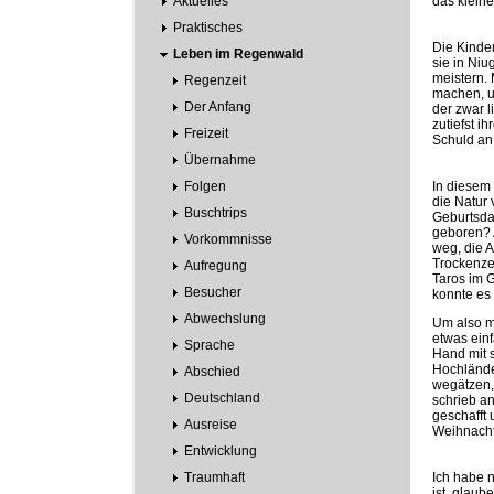
Aktuelles
das klein
Praktisches
Die Kinder
Leben im Regenwald
sie in Niu
meistern.
Regenzeit
machen, u
Der Anfang
der zwar l
zutiefst i
Freizeit
Schuld an
Übernahme
Folgen
In diesem 
die Natur 
Buschtrips
Geburtsdat
geboren? 
Vorkommnisse
weg, die A
Trockenzei
Aufregung
Taros im 
Besucher
konnte es s
Abwechslung
Um also m
etwas einf
Sprache
Hand mit s
Hochlände
Abschied
wegätzen,
Deutschland
schrieb an
geschafft 
Ausreise
Weihnachts
Entwicklung
Traumhaft
Ich habe 
ist, glaub