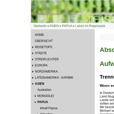
Direkt zum Inhalt
Startseite
»
ASIEN
»
PAPUA
»
Leben im Regenwald
Sie sind hier
HOME
ÜBERSICHT
REISETOPS
Absc
STÄDTE
STREIFLICHTER
Aufw
EUROPA
NORDAMERIKA
Trenn
LATEINAMERIKA - KARIBIK
ASIEN
Wenn es
Australien
In Deutsc
MONGOLEI
Land Niugi
Lande sich
PAPUA
sollten e
Wir besch
Inhalt Papua
Michael se