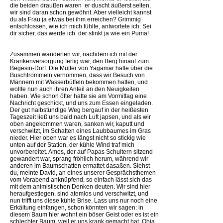
die beiden draußen waren  er duscht äußerst selten,
wir sind daran schon gewöhnt. Aber vielleicht kannst
du als Frau ja etwas bei ihm erreichen? Grimmig
entschlossen, wie ich mich fühlte, antwortete ich: Sei
dir sicher, das werde ich  der stinkt ja wie ein Puma!
Zusammen wanderten wir, nachdem ich mit der
Krankenversorgung fertig war, den Berg hinauf zum
Begesin-Dorf. Die Mutter von Yagamar hatte über die
Buschtrommeln vernommen, dass wir Besuch von
Männern mit Wasserbüffeln bekommen hatten, und
wollte nun auch ihren Anteil an den Neuigkeiten
haben. Wie schon öfter hatte sie am Vormittag eine
Nachricht geschickt, und uns zum Essen eingeladen.
Der gut halbstündige Weg bergauf in der heißesten
Tageszeit ließ uns bald nach Luft japsen, und als wir
oben angekommen waren, sanken wir, kaputt und
verschwitzt, im Schatten eines Laubbaumes im Gras
nieder. Hier oben war es längst nicht so stickig wie
unten auf der Station, der kühle Wind traf mich
unvorbereitet. Amos, der auf Papas Schultern sitzend
gewandert war, sprang fröhlich herum, während wir
anderen im Baumschatten ermattet dasaßen. Siehst
du, meinte David, an eines unserer Gesprächsthemen
vom Vorabend anknüpfend, so einfach lässt sich das
mit dem animistischen Denken deuten. Wir sind hier
heraufgestiegen, sind atemlos und verschwitzt, und
nun trifft uns diese kühle Brise. Lass uns nur noch eine
Erkältung einfangen, schon könnten wir sagen: in
diesem Baum hier wohnt ein böser Geist oder es ist ein
schlechter Baum, weil er uns krank gemacht hat. Ohja,