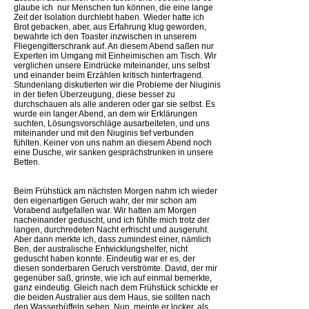
glaube ich  nur Menschen tun können, die eine lange
Zeit der Isolation durchlebt haben. Wieder hatte ich
Brot gebacken, aber, aus Erfahrung klug geworden,
bewahrte ich den Toaster inzwischen in unserem
Fliegengitterschrank auf. An diesem Abend saßen nur
Experten im Umgang mit Einheimischen am Tisch. Wir
verglichen unsere Eindrücke miteinander, uns selbst
und einander beim Erzählen kritisch hinterfragend.
Stundenlang diskutierten wir die Probleme der Niuginis
in der tiefen Überzeugung, diese besser zu
durchschauen als alle anderen oder gar sie selbst. Es
wurde ein langer Abend, an dem wir Erklärungen
suchten, Lösungsvorschläge ausarbeiteten, und uns
miteinander und mit den Niuginis tief verbunden
fühlten. Keiner von uns nahm an diesem Abend noch
eine Dusche, wir sanken gesprächstrunken in unsere
Betten.
Beim Frühstück am nächsten Morgen nahm ich wieder
den eigenartigen Geruch wahr, der mir schon am
Vorabend aufgefallen war. Wir hatten am Morgen
nacheinander geduscht, und ich fühlte mich trotz der
langen, durchredeten Nacht erfrischt und ausgeruht.
Aber dann merkte ich, dass zumindest einer, nämlich
Ben, der australische Entwicklungshelfer, nicht
geduscht haben konnte. Eindeutig war er es, der
diesen sonderbaren Geruch verströmte. David, der mir
gegenüber saß, grinste, wie ich auf einmal bemerkte,
ganz eindeutig. Gleich nach dem Frühstück schickte er
die beiden Australier aus dem Haus, sie sollten nach
den Wasserbüffeln sehen. Nun, meinte er locker, als