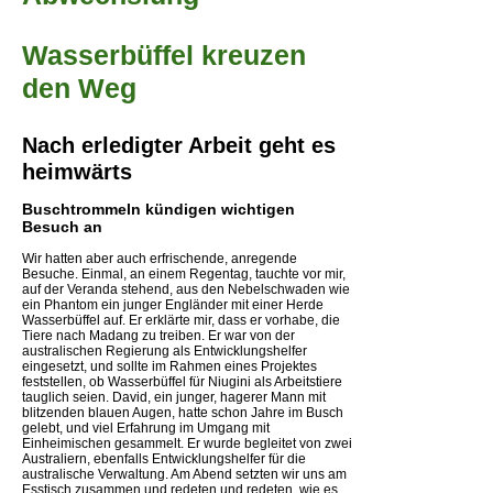
Wasserbüffel kreuzen
den Weg
Nach erledigter Arbeit geht es
heimwärts
Buschtrommeln kündigen wichtigen
Besuch an
Wir hatten aber auch erfrischende, anregende
Besuche. Einmal, an einem Regentag, tauchte vor mir,
auf der Veranda stehend, aus den Nebelschwaden wie
ein Phantom ein junger Engländer mit einer Herde
Wasserbüffel auf. Er erklärte mir, dass er vorhabe, die
Tiere nach Madang zu treiben. Er war von der
australischen Regierung als Entwicklungshelfer
eingesetzt, und sollte im Rahmen eines Projektes
feststellen, ob Wasserbüffel für Niugini als Arbeitstiere
tauglich seien. David, ein junger, hagerer Mann mit
blitzenden blauen Augen, hatte schon Jahre im Busch
gelebt, und viel Erfahrung im Umgang mit
Einheimischen gesammelt. Er wurde begleitet von zwei
Australiern, ebenfalls Entwicklungshelfer für die
australische Verwaltung. Am Abend setzten wir uns am
Esstisch zusammen und redeten und redeten, wie es 