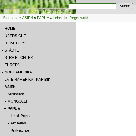
Direkt zum Inhalt
Suche
Suchformular
Startseite
»
ASIEN
»
PAPUA
»
Leben im Regenwald
Sie sind hier
HOME
ÜBERSICHT
REISETOPS
STÄDTE
STREIFLICHTER
EUROPA
NORDAMERIKA
LATEINAMERIKA - KARIBIK
ASIEN
Australien
MONGOLEI
PAPUA
Inhalt Papua
Aktuelles
Praktisches