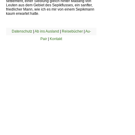
settlement, einer Siedlung gleich hinter Madang von
Leuten aus dem Gebiet des Sepikflusses, ein sanfter,
friedlicher Mann, wie ich es mir von einem Sepikmann
kaum erwartet hatte.
Datenschutz
|
Ab ins Ausland
|
Reisebücher
|
Au-
Pair
|
Kontakt