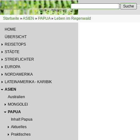
Direkt zum Inhalt
Suche
Suchformular
Startseite
»
ASIEN
»
PAPUA
»
Leben im Regenwald
Sie sind hier
HOME
ÜBERSICHT
REISETOPS
STÄDTE
STREIFLICHTER
EUROPA
NORDAMERIKA
LATEINAMERIKA - KARIBIK
ASIEN
Australien
MONGOLEI
PAPUA
Inhalt Papua
Aktuelles
Praktisches