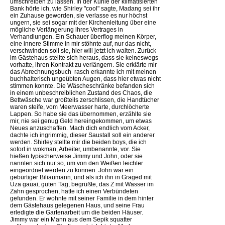
umschreiben zu lassen. In der Kühle der klimatisierten
Bank hörte ich, wie Shirley "cool" sagte, Madang sei ihr
ein Zuhause geworden, sie verlasse es nur höchst
ungern, sie sei sogar mit der Kirchenleitung über eine
mögliche Verlängerung ihres Vertrages in
Verhandlungen. Ein Schauer überflog meinen Körper,
eine innere Stimme in mir stöhnte auf, nur das nicht,
verschwinden soll sie, hier will jetzt ich walten. Zurück
im Gästehaus stellte sich heraus, dass sie keineswegs
vorhatte, ihren Kontrakt zu verlängern. Sie erklärte mir
das Abrechnungsbuch  rasch erkannte ich mit meinen
buchhalterisch ungeübten Augen, dass hier etwas nicht
stimmen konnte. Die Wäscheschränke befanden sich
in einem unbeschreiblichen Zustand des Chaos, die
Bettwäsche war großteils zerschlissen, die Handtücher
waren steife, vom Meerwasser harte, durchlöcherte
Lappen. So habe sie das übernommen, erzählte sie
mir, nie sei genug Geld hereingekommen, um etwas
Neues anzuschaffen. Mach dich endlich vom Acker,
dachte ich ingrimmig, dieser Saustall soll ein anderer
werden. Shirley stellte mir die beiden boys, die ich
sofort in wokman, Arbeiter, umbenannte, vor. Sie
hießen typischerweise Jimmy und John, oder sie
nannten sich nur so, um von den Weißen leichter
eingeordnet werden zu können. John war ein
gebürtiger Biliaumann, und als ich ihn in Graged mit
Uza gauai, guten Tag, begrüßte, das Z mit Wasser im
Zahn gesprochen, hatte ich einen Verbündeten
gefunden. Er wohnte mit seiner Familie in dem hinter
dem Gästehaus gelegenen Haus, und seine Frau
erledigte die Gartenarbeit um die beiden Häuser.
Jimmy war ein Mann aus dem Sepik squatter