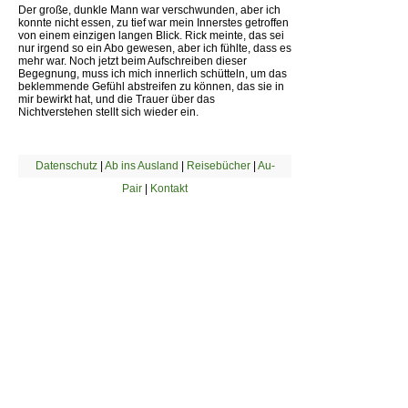
Der große, dunkle Mann war verschwunden, aber ich
konnte nicht essen, zu tief war mein Innerstes getroffen
von einem einzigen langen Blick. Rick meinte, das sei
nur irgend so ein Abo gewesen, aber ich fühlte, dass es
mehr war. Noch jetzt beim Aufschreiben dieser
Begegnung, muss ich mich innerlich schütteln, um das
beklemmende Gefühl abstreifen zu können, das sie in
mir bewirkt hat, und die Trauer über das
Nichtverstehen stellt sich wieder ein.
Datenschutz
|
Ab ins Ausland
|
Reisebücher
|
Au-
Pair
|
Kontakt