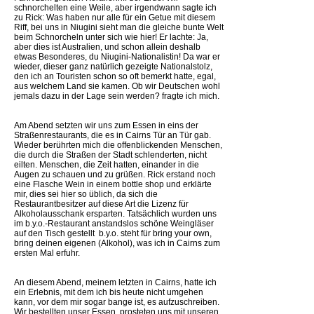
schnorchelten eine Weile, aber irgendwann sagte ich
zu Rick: Was haben nur alle für ein Getue mit diesem
Riff, bei uns in Niugini sieht man die gleiche bunte Welt
beim Schnorcheln unter sich wie hier! Er lachte: Ja,
aber dies ist Australien, und schon allein deshalb
etwas Besonderes, du Niugini-Nationalistin! Da war er
wieder, dieser ganz natürlich gezeigte Nationalstolz,
den ich an Touristen schon so oft bemerkt hatte, egal,
aus welchem Land sie kamen. Ob wir Deutschen wohl
jemals dazu in der Lage sein werden? fragte ich mich.
Am Abend setzten wir uns zum Essen in eins der
Straßenrestaurants, die es in Cairns Tür an Tür gab.
Wieder berührten mich die offenblickenden Menschen,
die durch die Straßen der Stadt schlenderten, nicht
eilten. Menschen, die Zeit hatten, einander in die
Augen zu schauen und zu grüßen. Rick erstand noch
eine Flasche Wein in einem bottle shop und erklärte
mir, dies sei hier so üblich, da sich die
Restaurantbesitzer auf diese Art die Lizenz für
Alkoholausschank ersparten. Tatsächlich wurden uns
im b.y.o.-Restaurant anstandslos schöne Weingläser
auf den Tisch gestellt  b.y.o. steht für bring your own,
bring deinen eigenen (Alkohol), was ich in Cairns zum
ersten Mal erfuhr.
An diesem Abend, meinem letzten in Cairns, hatte ich
ein Erlebnis, mit dem ich bis heute nicht umgehen
kann, vor dem mir sogar bange ist, es aufzuschreiben.
Wir bestellten unser Essen, prosteten uns mit unseren