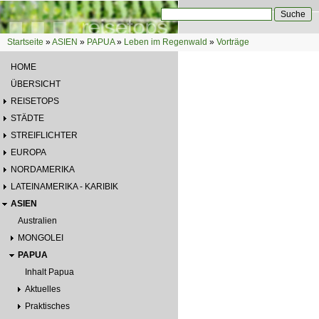
Direkt zum Inhalt
Suche
Suchformular
Startseite
»
ASIEN
»
PAPUA
»
Leben im Regenwald
»
Vorträge
Sie sind hier
HOME
ÜBERSICHT
REISETOPS
STÄDTE
STREIFLICHTER
EUROPA
NORDAMERIKA
LATEINAMERIKA - KARIBIK
ASIEN
Australien
MONGOLEI
PAPUA
Inhalt Papua
Aktuelles
Praktisches