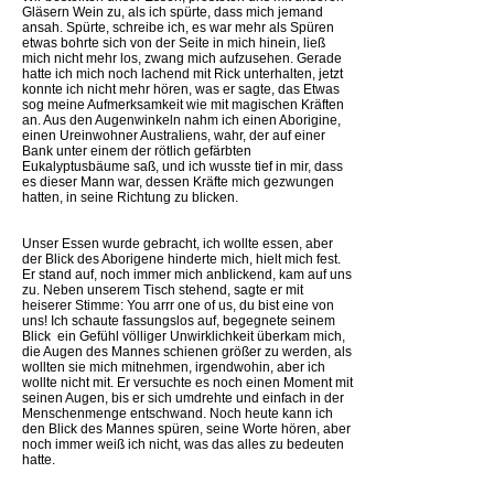
Gläsern Wein zu, als ich spürte, dass mich jemand
ansah. Spürte, schreibe ich, es war mehr als Spüren 
etwas bohrte sich von der Seite in mich hinein, ließ
mich nicht mehr los, zwang mich aufzusehen. Gerade
hatte ich mich noch lachend mit Rick unterhalten, jetzt
konnte ich nicht mehr hören, was er sagte, das Etwas
sog meine Aufmerksamkeit wie mit magischen Kräften
an. Aus den Augenwinkeln nahm ich einen Aborigine,
einen Ureinwohner Australiens, wahr, der auf einer
Bank unter einem der rötlich gefärbten
Eukalyptusbäume saß, und ich wusste tief in mir, dass
es dieser Mann war, dessen Kräfte mich gezwungen
hatten, in seine Richtung zu blicken.
Unser Essen wurde gebracht, ich wollte essen, aber
der Blick des Aborigene hinderte mich, hielt mich fest.
Er stand auf, noch immer mich anblickend, kam auf uns
zu. Neben unserem Tisch stehend, sagte er mit
heiserer Stimme: You arrr one of us, du bist eine von
uns! Ich schaute fassungslos auf, begegnete seinem
Blick  ein Gefühl völliger Unwirklichkeit überkam mich,
die Augen des Mannes schienen größer zu werden, als
wollten sie mich mitnehmen, irgendwohin, aber ich
wollte nicht mit. Er versuchte es noch einen Moment mit
seinen Augen, bis er sich umdrehte und einfach in der
Menschenmenge entschwand. Noch heute kann ich
den Blick des Mannes spüren, seine Worte hören, aber
noch immer weiß ich nicht, was das alles zu bedeuten
hatte.