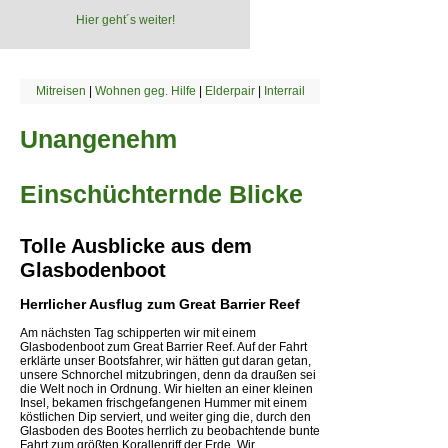
Hier geht´s weiter!
Mitreisen
|
Wohnen geg. Hilfe
|
Elderpair
|
Interrail
Unangenehm
Einschüchternde Blicke
Tolle Ausblicke aus dem
Glasbodenboot
Herrlicher Ausflug zum Great Barrier Reef
Am nächsten Tag schipperten wir mit einem
Glasbodenboot zum Great Barrier Reef. Auf der Fahrt
erklärte unser Bootsfahrer, wir hätten gut daran getan,
unsere Schnorchel mitzubringen, denn da draußen sei
die Welt noch in Ordnung. Wir hielten an einer kleinen
Insel, bekamen frischgefangenen Hummer mit einem
köstlichen Dip serviert, und weiter ging die, durch den
Glasboden des Bootes herrlich zu beobachtende bunte
Fahrt zum größten Korallenriff der Erde. Wir