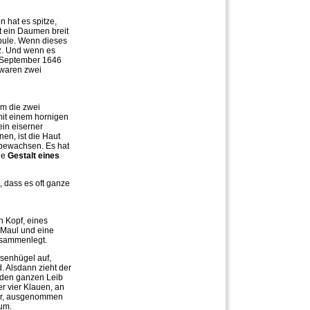
n hat es spitze,
t ein Daumen breit
pule. Wenn dieses
nz. Und wenn es
Im September 1646
 waren zwei
m die zwei
mit einem hornigen
in eiserner
en, ist die Haut
 bewachsen. Es hat
ie
Gestalt eines
, dass es oft ganze
n Kopf, eines
s Maul und eine
zusammenlegt.
isenhügel auf,
d. Alsdann zieht der
 den ganzen Leib
r vier Klauen, an
ter, ausgenommen
rum.