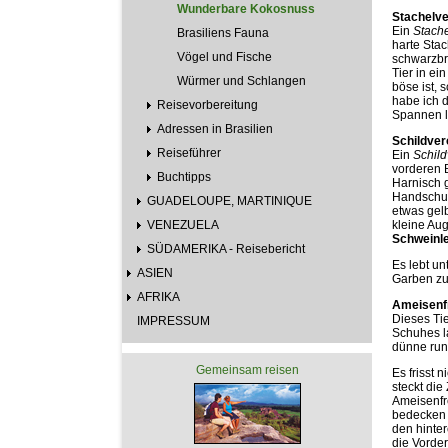
Wunderbare Kokosnuss
Stachelve
Ein
Stach
Brasiliens Fauna
harte Stac
Vögel und Fische
schwarzbr
Tier in ei
Würmer und Schlangen
böse ist, 
habe ich 
Reisevorbereitung
Spannen l
Adressen in Brasilien
Schildver
Reiseführer
Ein
Schil
vorderen B
Buchtipps
Harnisch 
Handschuh
GUADELOUPE, MARTINIQUE
etwas gel
VENEZUELA
kleine Au
Schweinl
SÜDAMERIKA - Reisebericht
Es lebt un
ASIEN
Garben zu
AFRIKA
Ameisenfr
Dieses Tie
IMPRESSUM
Schuhes la
dünne run
Gemeinsam reisen
Es frisst 
steckt die
Ameisenfr
bedecken k
den hinte
die Vorder