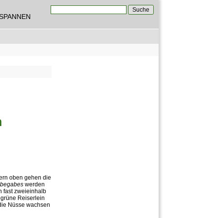
Suche
TSPANNEN
Suchformular
n
ern oben gehen die
begabes
werden
 fast zweieinhalb
grüne Reiserlein
n die Nüsse wachsen