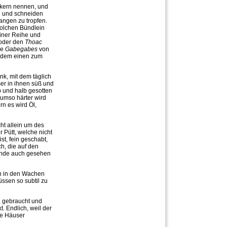
dikern nennen, und
n und schneiden
angen zu tropfen.
solchen Bündlein
einer Reihe und
 oder den
Thoac
ie
Gabegabes
von
n dem einen zum
nk, mit dem täglich
er in ihnen süß und
b und halb gesotten
 umso härter wird
n es wird Öl,
ht allein um des
 Pütt, welche nicht
t, fein geschabt,
h, die auf den
Lande auch gesehen
ch in den Wachen
ssen so subtil zu
, gebraucht und
. Endlich, weil der
ie Häuser