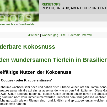
REISETOPS
REISEN, URLAUB, ABENTEUER UND EN
iseberichte
»
Brasilienfahrt
Mitreisen
|
Wohnen geg. Hilfe
|
Elderpair
|
Interrail
derbare Kokosnuss
den wundersamen Tierlein in Brasilie
ielfältige Nutzen der Kokosnuss
 Coques- oder Klappersnüssen*
sbäume wachsen sehr hoch und haben bis zur Krone keinen Ast am Stamm, sond
egabes
genannt) alle auf einmal auseinander wie an den Palmitbäumen. Diese
Ga
zwölf Schuh lang und haben auf beiden Seiten schmale Blätter, davon die längsten
g sind und nach vorn immer kürzer werden. Zwischen den
Gabegabesen
wachsen 
elche ganz zäh wie ein Riemen sind, rund, knötlich und spitz zugehen, an welche
 am Stamme hängen.