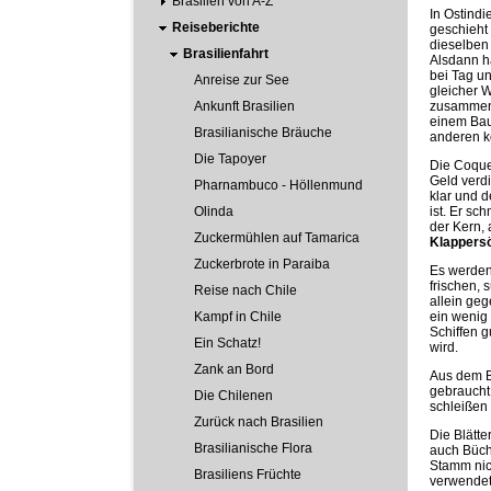
Brasilien von A-Z
In Ostindi
Reiseberichte
geschieht
dieselben 
Brasilienfahrt
Alsdann hä
bei Tag u
Anreise zur See
gleicher 
Ankunft Brasilien
zusammeng
einem Ba
Brasilianische Bräuche
anderen 
Die Tapoyer
Die Coques
Geld verdi
Pharnambuco - Höllenmund
klar und d
Olinda
ist. Er sc
der Kern, 
Zuckermühlen auf Tamarica
Klappersö
Zuckerbrote in Paraiba
Es werden
frischen,
Reise nach Chile
allein ge
Kampf in Chile
ein wenig 
Schiffen g
Ein Schatz!
wird.
Zank an Bord
Aus dem B
gebraucht 
Die Chilenen
schleißen
Zurück nach Brasilien
Die Blätt
Brasilianische Flora
auch Büch
Stamm nich
Brasiliens Früchte
verwendet