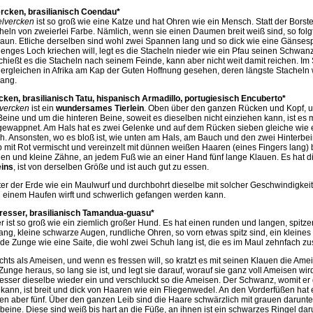
rcken, brasilianisch Coendau*
elvercken
ist so groß wie eine Katze und hat Ohren wie ein Mensch. Statt der Borste
heln von zweierlei Farbe. Nämlich, wenn sie einen Daumen breit weiß sind, so folg
aun. Etliche derselben sind wohl zwei Spannen lang und so dick wie eine Gänses
n enges Loch kriechen will, legt es die Stacheln nieder wie ein Pfau seinen Schwa
schießt es die Stacheln nach seinem Feinde, kann aber nicht weit damit reichen. 
dergleichen in Afrika am Kap der Guten Hoffnung gesehen, deren längste Stacheln
ang.
cken, brasilianisch Tatu, hispanisch Armadillo, portugiesisch Encuberto*
dvercken
ist ein
wundersames Tierlein
. Oben über den ganzen Rücken und Kopf, u
eine und um die hinteren Beine, soweit es dieselben nicht einziehen kann, ist es 
gewappnet. Am Hals hat es zwei Gelenke und auf dem Rücken sieben gleiche wie e
. Ansonsten, wo es bloß ist, wie unten am Hals, am Bauch und den zwei Hinterbein
b mit Rot vermischt und vereinzelt mit dünnen weißen Haaren (eines Fingers lang)
gen und kleine Zähne, an jedem Fuß wie an einer Hand fünf lange Klauen. Es hat d
eins
, ist von derselben Größe und ist auch gut zu essen.
ter der Erde wie ein Maulwurf und durchbohrt dieselbe mit solcher Geschwindigkeit
 einem Haufen wirft und schwerlich gefangen werden kann.
esser, brasilianisch Tamandua-guasu*
r ist so groß wie ein ziemlich großer Hund. Es hat einen runden und langen, spitze
ng, kleine schwarze Augen, rundliche Ohren, so vorn etwas spitz sind, ein kleine
de Zunge wie eine Saite, die wohl zwei Schuh lang ist, die es im Maul zehnfach 
nichts als Ameisen, und wenn es fressen will, so kratzt es mit seinen Klauen die Ame
 Zunge heraus, so lang sie ist, und legt sie darauf, worauf sie ganz voll Ameisen wir
esser dieselbe wieder ein und verschluckt so die Ameisen. Der Schwanz, womit er
ann, ist breit und dick von Haaren wie ein Fliegenwedel. An den Vorderfüßen hat e
ren aber fünf. Über den ganzen Leib sind die Haare schwärzlich mit grauen darun
beine. Diese sind weiß bis hart an die Füße, an ihnen ist ein schwarzes Ringel da