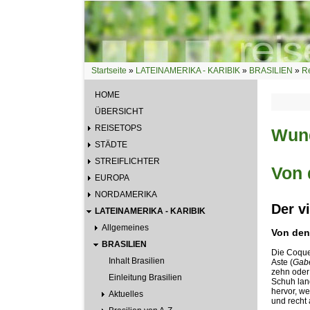
Direkt zum Inhalt
Startseite
»
LATEINAMERIKA - KARIBIK
»
BRASILIEN
»
Re
Sie sind hier
HOME
ÜBERSICHT
REISETOPS
Wun
STÄDTE
STREIFLICHTER
Von 
EUROPA
NORDAMERIKA
Der v
LATEINAMERIKA - KARIBIK
Allgemeines
Von den
BRASILIEN
Die Coque
Inhalt Brasilien
Aste (
Gab
zehn oder 
Einleitung Brasilien
Schuh lan
hervor, w
Aktuelles
und recht