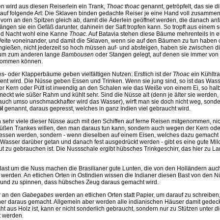
en wird aus diesen Reiserlein ein Trank,
Thoac thoac
genannt, getröpfelt, das sie 
 auf folgende Art: Die Sklaven binden gedachte Reiser je eine Hand voll zusamme
vorn an den Spitzen gleich ab, damit die Äderlein geöffnet werden, die danach anf
ngen sie ein Gefäß darunter, dahinein der Saft tropfen kann. So tropft aus einem 
nd Nacht wohl eine Kanne
Thoac
. Auf Batavia stehen diese Bäume mehrenteils in 
Weite voneinander, und damit die Sklaven, wenn sie auf den Bäumen zu tun haben
ießen, nicht jederzeit so hoch müssen auf- und absteigen, haben sie zwischen d
um zum anderen lange
Bambousen
oder Stangen gelegt, auf denen sie immer vo
kommen können.
- oder Klapperbäume geben vielfältigen Nutzen: Erstlich ist der
Thoac
ein Kühltra
ent wird. Die Nüsse geben Essen und Trinken. Wenn sie jung sind, so ist das Wass
er Kern oder Pütt ist inwendig an den Schalen wie das Weiße von einem Ei, so hal
hmeckt wie süßer Rahm und kühlt sehr. Sind die Nüsse alt (denn je älter sie werden,
auch umso unschmackhafter wird das Wasser), wirft man sie doch nicht weg, sonder
l
genannt, daraus gepresst, welches in ganz Indien viel gebraucht wird.
 sehr viele dieser Nüsse auch mit den Schiffen auf ferne Reisen mitgenommen, nic
 süßen Trankes willen, den man daraus tun kann, sondern auch wegen der Kern oder
gessen werden, sondern - wenn dieselben auf einem Eisen, welches dazu gemacht is
Wasser darüber getan und danach fest ausgedrückt werden - gibt es eine gute Milc
ut zu gebrauchen ist. Die Nussschale ergibt hübsches Trinkgeschirr, das hier zu 
ast um die Nuss machen die Brasilianer gute Lunten, die von den Holländern au
werden. An etlichen Orten in Ostindien wissen die Indianer diesen Bast von den Nü
 und zu spinnen, dass hübsches Zeug daraus gemacht wird.
er an den
Gabegabes
werden an etlichen Orten statt Papier, um darauf zu schreiben
er daraus gemacht. Allgemein aber werden alle indianischen Häuser damit gedeckt
t aus Holz ist, kann er nicht sonderlich gebraucht, sondern nur zu Stützen unter d
 werden.