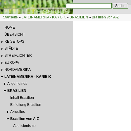
Direkt zum Inhalt
Suche
Suchformular
Startseite
»
LATEINAMERIKA - KARIBIK
»
BRASILIEN
»
Brasilien von A-Z
Sie sind hier
HOME
ÜBERSICHT
REISETOPS
STÄDTE
STREIFLICHTER
EUROPA
NORDAMERIKA
LATEINAMERIKA - KARIBIK
Allgemeines
BRASILIEN
Inhalt Brasilien
Einleitung Brasilien
Aktuelles
Brasilien von A-Z
Abolicionismo