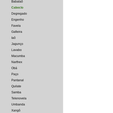
Babalaô
Caboclo
Degregado
Engenho
Favela
Gafieira
Iaô
Jagunço
Lavabo
Macumba
Narthex
Obá
Paço
Pantanal
Quilate
Samba
Telenovela
Umbanda
Xangô