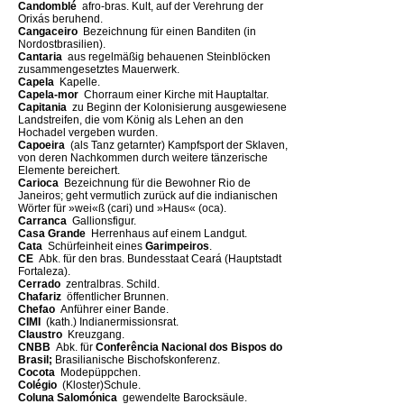
Candomblé 
afro-bras. Kult, auf der Verehrung der
Orixás beruhend.
Cangaceiro 
Bezeichnung für einen Banditen (in
Nordostbrasilien).
Cantaria 
aus regelmäßig behauenen Steinblöcken
zusammengesetztes Mauerwerk.
Capela 
Kapelle.
Capela-mor 
Chorraum einer Kirche mit Hauptaltar.
Capitania 
zu Beginn der Kolonisierung ausgewiesene
Landstreifen, die vom König als Lehen an den
Hochadel vergeben wurden.
Capoeira 
(als Tanz getarnter) Kampfsport der Sklaven,
von deren Nachkommen durch weitere tänzerische
Elemente bereichert.
Carioca 
Bezeichnung für die Bewohner Rio de
Janeiros; geht vermutlich zurück auf die indianischen
Wörter für »wei«ß (cari) und »Haus« (oca).
Carranca 
Gallionsfigur.
Casa Grande 
Herrenhaus auf einem Landgut.
Cata 
Schürfeinheit eines
Garimpeiros
.
CE 
Abk. für den bras. Bundesstaat Ceará (Hauptstadt
Fortaleza).
Cerrado 
zentralbras. Schild.
Chafariz 
öffentlicher Brunnen.
Chefao 
Anführer einer Bande.
CIMI 
(kath.) Indianermissionsrat.
Claustro 
Kreuzgang.
CNBB 
Abk. für
Conferência Nacional dos Bispos do
Brasil;
Brasilianische Bischofskonferenz.
Cocota 
Modepüppchen.
Colégio 
(Kloster)Schule.
Coluna Salomónica 
gewendelte Barocksäule.