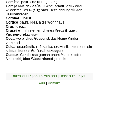
Comício 
politische Kundgebung.
Companhia de Jesús
 »Gesellschaft Jesu« oder
»Societas Jesu« (SJ); bras. Bezeichnung für den
Jesuitenorden.
Coronel 
Oberst.
Cortiço 
baufälliges, altes Wohnhaus.
Cruz 
Kreuz.
Cruzeiro 
im Freien errichtetes Kreuz (Hügel,
Kirchenvorplatz usw.).
Cuca 
weibliches Gespenst, das kleine Kinder
verspeist.
Cuíca 
ursprünglich afrikanisches Musikinstrument, ein
schnarchendes Geräusch erzeugend.
Cuscuz 
Gericht aus gemahlenem Maniok- oder
Maismehl, über Wasserdampf gekocht.
Datenschutz
|
Ab ins Ausland
|
Reisebücher
|
Au-
Pair
|
Kontakt