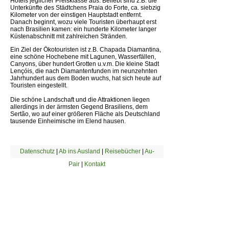
Hotels jeglicher Preisklasse aus. Beliebt sind z.B. die
Unterkünfte des Städtchens Praia do Forte, ca. siebzig
Kilometer von der einstigen Hauptstadt entfernt.
Danach beginnt, wozu viele Touristen überhaupt erst
nach Brasilien kamen: ein hunderte Kilometer langer
Küstenabschnitt mit zahlreichen Stränden.
Ein Ziel der Ökotouristen ist z.B. Chapada Diamantina,
eine schöne Hochebene mit Lagunen, Wasserfällen,
Canyons, über hundert Grotten u.v.m. Die kleine Stadt
Lençóis, die nach Diamantenfunden im neunzehnten
Jahrhundert aus dem Boden wuchs, hat sich heute auf
Touristen eingestellt.
Die schöne Landschaft und die Attraktionen liegen
allerdings in der ärmsten Gegend Brasiliens, dem
Sertão, wo auf einer größeren Fläche als Deutschland
tausende Einheimische im Elend hausen.
Datenschutz
|
Ab ins Ausland
|
Reisebücher
|
Au-
Pair
|
Kontakt