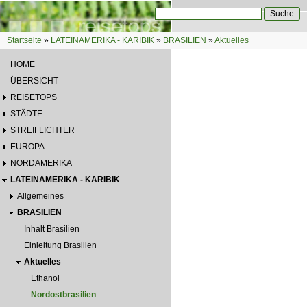
Direkt zum Inhalt
Suche
Suchformular
Startseite
»
LATEINAMERIKA - KARIBIK
»
BRASILIEN
»
Aktuelles
Sie sind hier
HOME
ÜBERSICHT
REISETOPS
STÄDTE
STREIFLICHTER
EUROPA
NORDAMERIKA
LATEINAMERIKA - KARIBIK
Allgemeines
BRASILIEN
Inhalt Brasilien
Einleitung Brasilien
Aktuelles
Ethanol
Nordostbrasilien