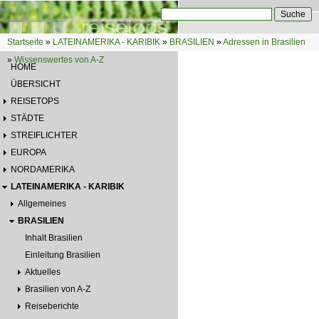
Direkt zum Inhalt
Suche
Suchformular
Startseite
»
LATEINAMERIKA - KARIBIK
»
BRASILIEN
»
Adressen in Brasilien
Sie sind hier
»
Wissenswertes von A-Z
HOME
ÜBERSICHT
REISETOPS
STÄDTE
STREIFLICHTER
EUROPA
NORDAMERIKA
LATEINAMERIKA - KARIBIK
Allgemeines
BRASILIEN
Inhalt Brasilien
Einleitung Brasilien
Aktuelles
Brasilien von A-Z
Reiseberichte