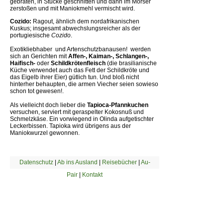
gebraten, in Stücke geschnitten und dann im Mörser
zerstoßen und mit Maniokmehl vermischt wird.
Cozido:
Ragout, ähnlich dem nordafrikanischen
Kuskus; insgesamt abwechslungsreicher als der
portugiesische
Cozido
.
Exotikliebhaber  und Artenschutzbanausen!  werden
sich an Gerichten mit
Affen-, Kaiman-, Schlangen-,
Haifisch-
oder
Schildkrötenfleisch
(die brasilianische
Küche verwendet auch das Fett der Schildkröte und
das Eigelb ihrer Eier) gütlich tun. Und bloß nicht
hinterher behaupten, die armen Viecher seien sowieso
schon tot gewesen!.
Als vielleicht doch lieber die
Tapioca-Pfannkuchen
versuchen, serviert mit geraspelter Kokosnuß und
Schmelzkäse. Ein vorwiegend in Olinda aufgetischter
Leckerbissen. Tapioka wird übrigens aus der
Maniokwurzel gewonnen.
Datenschutz
|
Ab ins Ausland
|
Reisebücher
|
Au-
Pair
|
Kontakt