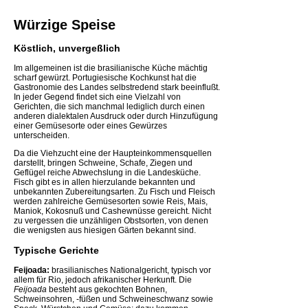
Würzige Speise
Köstlich, unvergeßlich
Im allgemeinen ist die brasilianische Küche mächtig
scharf gewürzt. Portugiesische Kochkunst hat die
Gastronomie des Landes selbstredend stark beeinflußt.
In jeder Gegend findet sich eine Vielzahl von
Gerichten, die sich manchmal lediglich durch einen
anderen dialektalen Ausdruck oder durch Hinzufügung
einer Gemüsesorte oder eines Gewürzes
unterscheiden.
Da die Viehzucht eine der Haupteinkommensquellen
darstellt, bringen Schweine, Schafe, Ziegen und
Geflügel reiche Abwechslung in die Landesküche.
Fisch gibt es in allen hierzulande bekannten und
unbekannten Zubereitungsarten. Zu Fisch und Fleisch
werden zahlreiche Gemüsesorten sowie Reis, Mais,
Maniok, Kokosnuß und Cashewnüsse gereicht. Nicht
zu vergessen die unzähligen Obstsorten, von denen
die wenigsten aus hiesigen Gärten bekannt sind.
Typische Gerichte
Feijoada:
brasilianisches Nationalgericht, typisch vor
allem für Rio, jedoch afrikanischer Herkunft. Die
Feijoada
besteht aus gekochten Bohnen,
Schweinsohren, -füßen und Schweineschwanz sowie