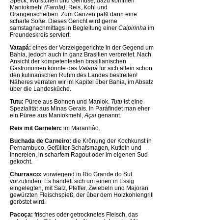
Speck, Würstchen und Gemüse; dazu kommen
Maniokmehl
(Farofa)
, Reis, Kohl und
Orangenscheiben. Zum Ganzen paßt dann eine
scharfe Soße. Dieses Gericht wird gerne
samstagnachmittags in Begleitung einer
Caipirinha
im
Freundeskreis serviert.
Vatapá:
eines der Vorzeigegerichte in der Gegend um
Bahia, jedoch auch in ganz Brasilien verbreitet. Nach
Ansicht der kompetentesten brasilianischen
Gastronomen könnte das
Vatapá
für sich allein schon
den kulinarischen Ruhm des Landes bestreiten!
Näheres verraten wir im Kapitel über Bahia, im Absatz
über die Landesküche.
Tutu:
Püree aus Bohnen und Maniok.
Tutu
ist eine
Spezialität aus Minas Gerais. In Paráfindet man eher
ein Püree aus Maniokmehl,
Açai
genannt.
Reis mit Garnelen:
im Maranhâo.
Buchada de Carneiro:
die Krönung der Kochkunst in
Pernambuco. Gefüllter Schafsmagen, Kutteln und
Innereien, in scharfem Ragout oder im eigenen Sud
gekocht.
Churrasco:
vorwiegend in Rio Grande do Sul
vorzufinden. Es handelt sich um einen in Essig
eingelegten, mit Salz, Pfeffer, Zwiebeln und Majoran
gewürzten Fleischspieß, der über dem Holzkohlengrill
geröstet wird.
Pacoça:
frisches oder getrocknetes Fleisch, das