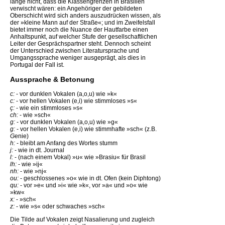
lange nicht, dass die Klassengrenzen in Brasilien
verwischt wären: ein Angehöriger der gebildeten
Oberschicht wird sich anders auszudrücken wissen, als
der »kleine Mann auf der Straße«; und im Zweifelsfall
bietet immer noch die Nuance der Hautfarbe einen
Anhaltspunkt, auf welcher Stufe der gesellschaftlichen
Leiter der Gesprächspartner steht. Dennoch scheint
der Unterschied zwischen Literatursprache und
Umgangssprache weniger ausgeprägt, als dies in
Portugal der Fall ist.
Aussprache & Betonung
c:
- vor dunklen Vokalen (a,o,u) wie »k«
c:
- vor hellen Vokalen (e,i) wie stimmloses »s«
ç:
- wie ein stimmloses »s«
ch:
- wie »sch«
g:
- vor dunklen Vokalen (a,o,u) wie »g«
g:
- vor hellen Vokalen (e,i) wie stimmhafte »sch« (z.B.
G
enie)
h:
- bleibt am Anfang des Wortes stumm
j:
- wie in dt. Journal
l:
- (nach einem Vokal) »u« wie »Brasiu« für Brasil
lh:
- wie »ij«
nh:
- wie »nj«
ou:
- geschlossenes »o« wie in dt. Ofen (kein Diphtong)
qu:
- vor »e« und »i« wie »k«, vor »a« und »o« wie
»kw«
x:
- »sch«
z:
- wie »s« oder schwaches »sch«
Die Tilde auf Vokalen zeigt Nasalierung und zugleich