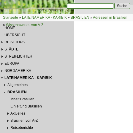
Direkt zum Inhalt
Suche
Suchformular
Startseite
»
LATEINAMERIKA - KARIBIK
»
BRASILIEN
»
Adressen in Brasilien
Sie sind hier
»
Wissenswertes von A-Z
HOME
ÜBERSICHT
REISETOPS
STÄDTE
STREIFLICHTER
EUROPA
NORDAMERIKA
LATEINAMERIKA - KARIBIK
Allgemeines
BRASILIEN
Inhalt Brasilien
Einleitung Brasilien
Aktuelles
Brasilien von A-Z
Reiseberichte