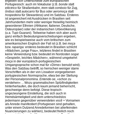
ergeben sich Unterschiede zum europäischen
Portugiesisch: auch im Vokabular (z.B.
bonde
statt
eléctrico
für Straßenbahn,
trem
statt
comboio
für Zug,
ônibus
statt
autocarro
für Bus oder
aeromoça
statt
hospedeira
für Stewardess) und im Satzbau. Ersteres
ist angereichert mit Ausdrücken in Brasilien seit
Jahrhunderten mehr oder weniger freiwillig heimisch
gewordener Ethnien (Afrikaner, Italiener, Deutsche,
Osteuropäer) oder der indianischen Urbevölkerung
(u.a. Tupi-Guarani). Teilweise haben sich aber auch
ganz einfach Bedeutungsverschiebungen ergeben,
wie es beispielsweise auch vom britischen zum
amerikanischen Englisch der Fall ist (z.B. bei
moça
bzw.
rapariga:
ersteres bedeutet in Brasilien schlicht
»Mädchen, junge Frau«, letzteres findet in Brasilien
keine Verwendung bzw. bedeutet im Nordosten sogar
»Gespielin, leichtes Mädchen«, während umgekehrt
moça
in der europäisch-portugiesischen
Umgangssprache schon mal für »Dirne« benutzt wird).
Was den Satzbau betrifft, so herrschen weniger starre
Vorschriften als in der von Lissabon vorgegebenen
portugiesischen Normsprache, etwa bei der Stellung
der Personalpronomina.
Entende-se
, »schon zu
verstehen« ... Wozu grammatischen Spitzfindigkeiten
hinterherlaufen, die doch kaum jemand beherrscht,
geschweige denn befolgt. Diese tropisch-
ungezwungene Einstellung, die sich auch in
Hemdsärmeligkeit und dem unterschiedslos
jedermann gegenüber verwendeten
você
+ Vornamen
als Anrede manifestiert (Portugiesen sind gehalten,
unter einem Dutzend Anredeformen bei allerfeinsten
Nuancierungen zu wählen), bedeutet freilich noch