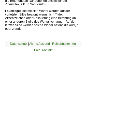
die Betonung an (wir behelfen uns mit einem
Zirkumflex, z.B. in Sâo Paulo).
Faustregel:
die meisten Wörter werden auf der
vorletzten Silbe beatont, wenn nicht Tilde,
Akzentzeichen oder Nasalierung eine Betonung an
einer anderen Stelle des Wortes verlangen. Auf der
letzten Silbe werden solche Wörter betont, die auf l, r
oder z enden.
Datenschutz
|
Ab ins Ausland
|
Reisebücher
|
Au-
Pair
|
Kontakt