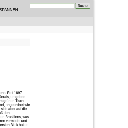
Suche
TSPANNEN
Suchformular
iens. Erst 1897
 Gerais, umgeben
am grünen Tisch
nkel, angeordnet wie
sich aber auf die
äß den
on Brasiliens, was
eren vermocht und
rsten Blick hat es