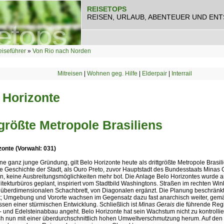
REISETOPS
REISEN, URLAUB, ABENTEUER UND EN
iseführer
»
Von Rio nach Norden
Mitreisen
|
Wohnen geg. Hilfe
|
Elderpair
|
Interrail
 Horizonte
tgrößte Metropole Brasiliens
zonte (Vorwahl: 031)
e ganz junge Gründung, gilt Belo Horizonte heute als drittgrößte Metropole Brasil
e Geschichte der Stadt, als Ouro Preto, zuvor Hauptstadt des Bundesstaats Minas
n, keine Ausbreitungsmöglichkeiten mehr bot. Die Anlage Belo Horizontes wurde 
itekturbüros geplant, inspiriert vom Stadtbild Washingtons. Straßen im rechten Wi
 überdimensionalen Schachbrett, von Diagonalen ergänzt. Die Planung beschränkt 
t; Umgebung und Vororte wachsen im Gegensatz dazu fast anarchisch weiter, gem
ssen einer stürmischen Entwicklung. Schließlich ist
Minas Gerais
die führende Regi
- und Edelsteinabbau angeht. Belo Horizonte hat sein Wachstum nicht zu kontrolli
ch nun mit einer überdurchschnittlich hohen Umweltverschmutzung herum. Auf den e