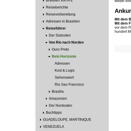
Brasilien von A-Z
weder ein
Reiseberichte
Ankun
Reisevorbereitung
Mit dem 
Adressen in Brasilien
Mit dem F
vor dem Fl
Reiseführer
hundert Me
Der Südosten
Von Rio nach Norden
Ouro Preto
Belo Horizonte
Adressen
Kost & Logis
Sehenswert
Rio Sao Francisco
Brasilia
Amazonien
Der Nordosten
Buchtipps
GUADELOUPE, MARTINIQUE
VENEZUELA