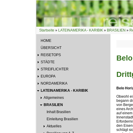
Direkt zum Inhalt
Startseite
»
LATEINAMERIKA - KARIBIK
»
BRASILIEN
»
Re
Sie sind hier
HOME
ÜBERSICHT
REISETOPS
Belo
STÄDTE
STREIFLICHTER
Drit
EUROPA
NORDAMERIKA
Belo Hori
LATEINAMERIKA - KARIBIK
Obwohl ein
Allgemeines
begann di
BRASILIEN
von Berge
eines Arch
Inhalt Brasilien
auf einem
Innenstad
Einleitung Brasilien
Erforderni
den Eisen
Aktuelles
schlägt si