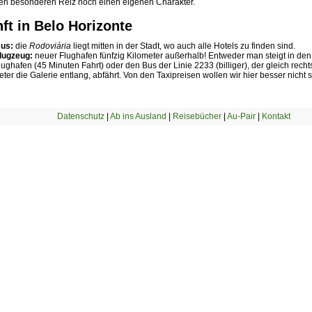
en besonderen Reiz noch einen eigenen Charakter.
ft in Belo Horizonte
Bus:
die
Rodoviária
liegt mitten in der Stadt, wo auch alle Hotels zu finden sind.
lugzeug:
neuer Flughafen fünfzig Kilometer außerhalb! Entweder man steigt in de
ughafen (45 Minuten Fahrt) oder den Bus der Linie 2233 (billiger), der gleich rech
ter die Galerie entlang, abfährt. Von den Taxipreisen wollen wir hier besser nicht 
Datenschutz
|
Ab ins Ausland
|
Reisebücher
|
Au-Pair
|
Kontakt