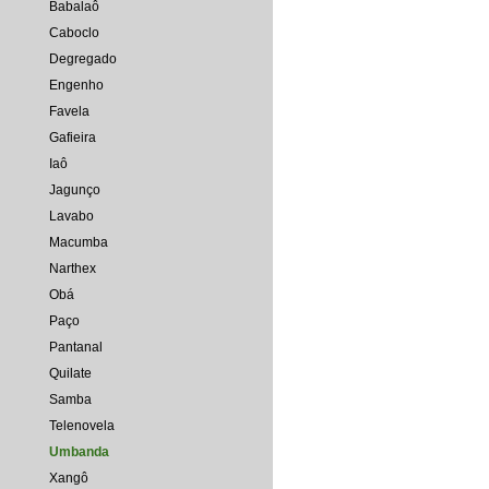
Babalaô
Caboclo
Degregado
Engenho
Favela
Gafieira
Iaô
Jagunço
Lavabo
Macumba
Narthex
Obá
Paço
Pantanal
Quilate
Samba
Telenovela
Umbanda
Xangô