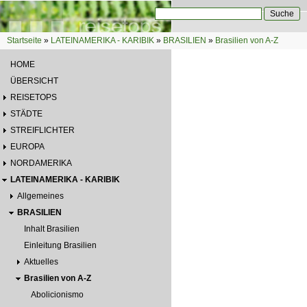
Direkt zum Inhalt
Suche
Suchformular
Startseite
»
LATEINAMERIKA - KARIBIK
»
BRASILIEN
»
Brasilien von A-Z
Sie sind hier
HOME
ÜBERSICHT
REISETOPS
STÄDTE
STREIFLICHTER
EUROPA
NORDAMERIKA
LATEINAMERIKA - KARIBIK
Allgemeines
BRASILIEN
Inhalt Brasilien
Einleitung Brasilien
Aktuelles
Brasilien von A-Z
Abolicionismo