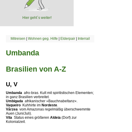
Hier geht´s weiter!
Mitreisen
|
Wohnen geg. Hilfe
|
Elderpair
|
Interrail
Umbanda
Brasilien von A-Z
U, V
Umbanda 
afro-bras. Kult mit spiritistischen Elementen;
in ganz Brasilien verbreitet.
Umbigada 
afrikanischer »Bauchnabeltanz«.
Vaqueiro 
Kuhhirte im
Nordeste
.
Várzea 
vom Amazonas regelmäßig überschwemmte
Auen (Juni/Juli).
Vila 
Status eines größeren
Aldeia
(Dorf) zur
Kolonialzeit.