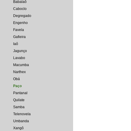
Babalaô
Caboclo
Degregado
Engenho
Favela
Gafieira
Iaô
Jagunço
Lavabo
Macumba
Narthex
Obá
Paço
Pantanal
Quilate
Samba
Telenovela
Umbanda
Xangô