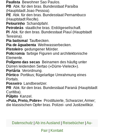
Paulista 
Bewohner Sao Paulos.
PB 
Abk. für den bras. Bundesstaat Paraíba
(Hauptstadt Joao Pessoa).
PE 
Abk. für den bras. Bundesstaat Pernambuco
(Hauptstadt Recife).
Pelourinho 
Schandpfahl.
Petrobrás 
staatliche bras. Erdölgesellschaft.
PI 
Abk. für den bras. Bundesstaat Piauí (Hauptstadt
Teresina).
Pia batismal 
Taufbecken.
Pia de águabenta 
Weihwasserbecken.
Pistoleiro 
gedungener Mörder.
Policromia 
farbige Figuren und architektonische
Elemente.
Polígono das secas 
Beinamen des häufig unter
Dürren leidenden Sertao (»Dürre-Vieleck«).
Portária 
Verordnung.
Pórtico 
Portikus; flügelartige Umrahmung eines
Portals.
Posseiro 
Landbesetzer.
PR 
Abk. für den bras. Bundesstaat Paraná (Hauptstadt
Curitiba).
Púlpito 
Kanzel.
»Puta, Preto, Pobre« 
Prostituierte, Schwarzer, Armer;
die klassischen Opfer bras. Polizei- und Justizwillkür.
Datenschutz
|
Ab ins Ausland
|
Reisebücher
|
Au-
Pair
|
Kontakt