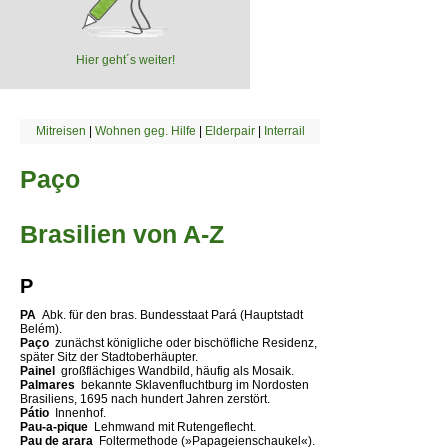
Hier geht´s weiter!
Mitreisen
|
Wohnen geg. Hilfe
|
Elderpair
|
Interrail
Paço
Brasilien von A-Z
P
PA 
Abk. für den bras. Bundesstaat Pará (Hauptstadt
Belém).
Paço 
zunächst königliche oder bischöfliche Residenz,
später Sitz der Stadtoberhäupter.
Painel 
großflächiges Wandbild, häufig als Mosaik.
Palmares 
bekannte Sklavenfluchtburg im Nordosten
Brasiliens, 1695 nach hundert Jahren zerstört.
Pátio 
Innenhof.
Pau-a-pique 
Lehmwand mit Rutengeflecht.
Pau de arara 
Foltermethode (»Papageienschaukel«).