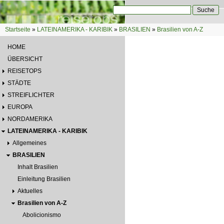
Direkt zum Inhalt
Suche
Suchformular
Startseite
»
LATEINAMERIKA - KARIBIK
»
BRASILIEN
»
Brasilien von A-Z
Sie sind hier
HOME
ÜBERSICHT
REISETOPS
STÄDTE
STREIFLICHTER
EUROPA
NORDAMERIKA
LATEINAMERIKA - KARIBIK
Allgemeines
BRASILIEN
Inhalt Brasilien
Einleitung Brasilien
Aktuelles
Brasilien von A-Z
Abolicionismo