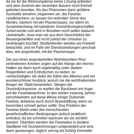
da sie für die Wohnungskrise keine Lösung anbieten
und dem Zustrom der verarmten Bauern nicht Einhalt
gebieten konnten. Als das Phänomen dann größere
Ausmaße annahm, begannen sie, die Favelas
»plattmachen« zu lassen (im wahrsten Sinne des
Wortes, nämlich mit der Planierraupe), vor allem im
Zusammenhang mit lukrativen Grundstücksgeschäften.
Armut wurde und wird in Brasilien nicht selten dadurch
»bekämpft«, dass man sie aus dem Gesichtsfeld der
Bessergestellten und nicht zuletzt der Urlauber zu
verdrängen trachtet: Straßenkinder werden als Freiwild
betrachtet, und im Falle der Elendssiedlungen geschah
dies, wie angedeutet, mit der Planierraupe.
Die aus ihren angestammten Wohnbezirken Rios
vertriebenen Arnmen zogen auf die Hänge der
morros
.
Hatten sie dann auch regelmäßig unter starken
Regenfällen und Erdrutschen zu leiden, so
»entschädigte« sie dafür die Nähe des Meeres und ein
wunderschöner Ausblick, worum sie die wohlhabenden
Bürger der Stadt beneideten. Stiegen die
Grundstückspreise, so warfen die Baulöwen ein Auge
auf die Favelabewohner. In den letzten zwanzig Jahren
verschwanden auf diese Weise einige Dutzende
Favelas, teilweise auch durch Brandstiftung, wenn es
besonders schnell gehen sollte. Das Problem der
Favelas
bleibt unter den herrschenden
gesellschaftlichen Bedingungen jedoch praktisch
unlösbar, da sie schneller wachsen als sie zerstört
werden. Überdies werden die
Favelados
in düstere
Stadtteile mit Sozialwohnungen umgesiedelt und sind
dann gezwungen, täglich vierzig bis fünfzig Kilometer