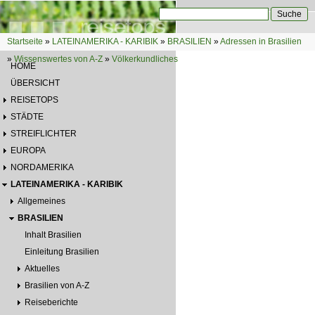
Direkt zum Inhalt
Suche
Suchformular
Startseite
»
LATEINAMERIKA - KARIBIK
»
BRASILIEN
»
Adressen in Brasilien
Sie sind hier
»
Wissenswertes von A-Z
»
Völkerkundliches
HOME
ÜBERSICHT
REISETOPS
STÄDTE
STREIFLICHTER
EUROPA
NORDAMERIKA
LATEINAMERIKA - KARIBIK
Allgemeines
BRASILIEN
Inhalt Brasilien
Einleitung Brasilien
Aktuelles
Brasilien von A-Z
Reiseberichte