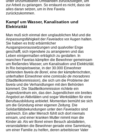
unter unzumutbaren Umständen zurückzulegen, um
zur Arbeit zu gelangen. So erstaunt es nicht, dass sie
alles daran setzen, um in ihre Favela
zurückzukommen.
Kampf um Wasser, Kanalisation und
Elektrizität
Man muß sich einmal den unglaublichen Mut und die
Anpassungsfähigkeit der
Favelados
vor Augen halten.
Sie haben es trotz erbärmlicher
Ausgangsvoraussetzungen und qualvoller Enge
geschafft, sich irgendwie zu arrangieren und das
Leben einigermaßen erträglich zu gestalten. In
manchen Favelas kämpfen die Bewohner gemeinsam
um fließendes Wasser, um Kanalisation und Elektrizität.
In Rio beispielsweise, in der 30.000 Einwohner
zählenden
favela de Borel
, eine der kämpferischsten,
unterhalten Einwohner eine
comissâo de moradores
(Stadtteilkommission), die sich um die Probleme der
favela
und die Verhandlungen mit den Behörden
kümmert. Die Stadtteilkommission richtete ein
Jugendzentrum ein, das den Jugendlichen ein breites
Angebot an Aktivitäten und sogar Werkstätten für eine
Berufsausbildung anbietet. Momentan bemüht sie sich
um die Gründung einer eigenen Zeitung. Die
Solidaritätsbekundungen unter den
Favelados
sind
zahlreich. Ein alter Mensch fühlt sich dort niemals
einsam, und einer kranken Mutter nimmt man die
Kinder ab. Als wir Borel einen Besuch abstatteten,
veranstalteten die Bewohner gerade eine Sammlung,
um einer Familie zu helfen, deren arbeitsloser Vater