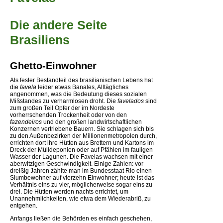
Die andere Seite
Brasiliens
Ghetto-Einwohner
Als fester Bestandteil des brasilianischen Lebens hat
die
favela
leider etwas Banales, Alltägliches
angenommen, was die Bedeutung dieses sozialen
Mißstandes zu verharmlosen droht. Die
favelados
sind
zum großen Teil Opfer der im Nordeste
vorherrschenden Trockenheit oder von den
fazendeiros
und den großen landwirtschaftlichen
Konzernen vertriebene Bauern. Sie schlagen sich bis
zu den Außenbezirken der Millionenmetropolen durch,
errichten dort ihre Hütten aus Brettern und Kartons im
Dreck der Mülldeponien oder auf Pfählen im fauligen
Wasser der Lagunen. Die Favelas wachsen mit einer
aberwitzigen Geschwindigkeit. Einige Zahlen: vor
dreißig Jahren zählte man im Bundesstaat Rio einen
Slumbewohner auf vierzehn Einwohner; heute ist das
Verhältnis eins zu vier, möglicherweise sogar eins zu
drei. Die Hütten werden nachts errichtet, um
Unannehmlichkeiten, wie etwa dem Wiederabriß, zu
entgehen.
Anfangs ließen die Behörden es einfach geschehen,