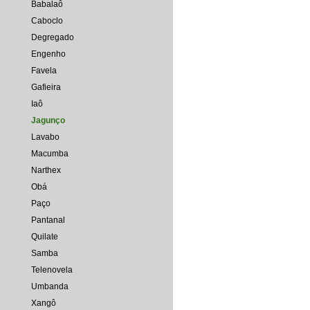
Babalaô
Caboclo
Degregado
Engenho
Favela
Gafieira
Iaô
Jagunço
Lavabo
Macumba
Narthex
Obá
Paço
Pantanal
Quilate
Samba
Telenovela
Umbanda
Xangô