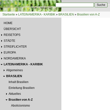
Direkt zum Inhalt
Suche
Suchformular
Startseite
»
LATEINAMERIKA - KARIBIK
»
BRASILIEN
»
Brasilien von A-Z
Sie sind hier
HOME
ÜBERSICHT
REISETOPS
STÄDTE
STREIFLICHTER
EUROPA
NORDAMERIKA
LATEINAMERIKA - KARIBIK
Allgemeines
BRASILIEN
Inhalt Brasilien
Einleitung Brasilien
Aktuelles
Brasilien von A-Z
Abolicionismo