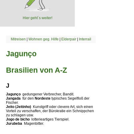
Hier geht´s weiter!
Mitreisen
|
Wohnen geg. Hilfe
|
Elderpair
|
Interrail
Jagunço
Brasilien von A-Z
J
Jagunço 
gedungener Verbrecher, Bandit.
Jangada 
für den
Nordeste
typisches Segelfloß der
Fischer.
Jeito (Jeitinho) 
Kunstgriff oder clevere Art, sich einen
Vorteil zu verschaffen, der Bürokratie ein Schnippchen
zu schlagen usw.
Jogo de bicho 
lotterieartiges Tierspiel.
Jurubeba 
Magenbitter.