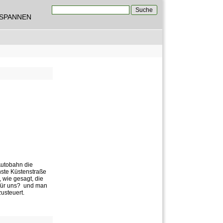
Suche
TSPANNEN
Suchformular
Autobahn die
nste Küstenstraße
 wie gesagt, die
für uns?  und man
usteuert.