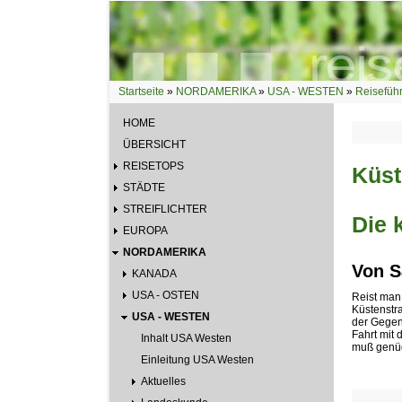
Direkt zum Inhalt
Startseite
»
NORDAMERIKA
»
USA - WESTEN
»
Reisefüh
Sie sind hier
HOME
ÜBERSICHT
REISETOPS
Küst
STÄDTE
STREIFLICHTER
Die 
EUROPA
NORDAMERIKA
Von S
KANADA
USA - OSTEN
Reist man
Küstenstra
USA - WESTEN
der Gegen
Fahrt mit 
Inhalt USA Westen
muß genüge
Einleitung USA Westen
Aktuelles