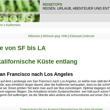
REISETOPS
REISEN, URLAUB, ABENTEUER UND EN
rer
»
Kalifornien
Mitreisen
|
Wohnen geg. Hilfe
|
Elderpair
|
Interrail
e von SF bis LA
kalifornische Küste entlang
an Francisco nach Los Angeles
 auf dem Landwege von San Francisco nach Los Angeles, so wähle man statt der 
ße, was erheblich länger dauert, aber die Kalifornier behaupten, dass es die schö
d sei. Einen großen Teil kann man auch per Bus zurücklegen. Optimal dagegen ist,
dem eigenen Wagen. Die Anhalterei ist kein Zuckerschlecken  wer hält auch schon 
nd Zeit aufbringen, da die Strecke alles andere als schnurstracks auf unser Ziel z
Datenschutz
|
Ab ins Ausland
|
Reisebücher
|
Au-Pair
|
Kontakt