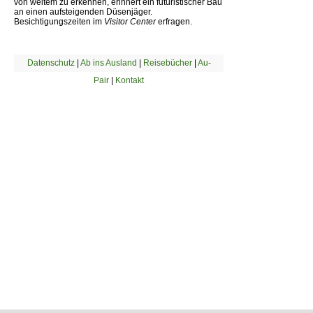
von weitem zu erkennen, erinnert ein futuristischer Bau
an einen aufsteigenden Düsenjäger.
Besichtigungszeiten im
Visitor Center
erfragen.
Datenschutz
|
Ab ins Ausland
|
Reisebücher
|
Au-
Pair
|
Kontakt