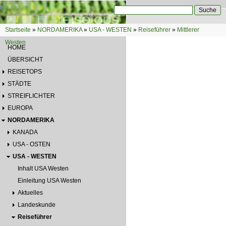
Direkt zum Inhalt
Suche
Suchformular
Startseite
»
NORDAMERIKA
»
USA - WESTEN
»
Reiseführer
»
Mittlerer
Sie sind hier
Westen
HOME
ÜBERSICHT
REISETOPS
STÄDTE
STREIFLICHTER
EUROPA
NORDAMERIKA
KANADA
USA - OSTEN
USA - WESTEN
Inhalt USA Westen
Einleitung USA Westen
Aktuelles
Landeskunde
Reiseführer