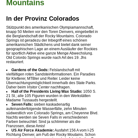
Mountains
In der Provinz Colorados
Stützpunkt des amerikanischen Olympiamannschaft,
knapp 50 Meilen vor den Toren Denvers, eingebettet in
die Berglandschaft der Rocky Mountains. Colorado
Springs ist geradezu der Inbegriff eines schönen
amerikanischen Städtchens und bietet dank seiner
geographischen Lage an einem Ausläufer der Rockies
für sportlich Aktive eine ganze Menge Abwechslung.
Old Colordo Springs wurde nach Art des 19. Jhs
restauriert.
Gardens of the Gods:
Felslandschaft mit
vielfältigen roten Sandsteinformationen. Ein Paradies
für Kletterer, MTBler und Reiter. Leider keine
Übernachtungsmöglichkeit innerhalb des State Parks.
Daher beim
Visitor Center
nachfragen.
Hall of the Presidents Living Wax Studio:
1050 S.
21 St.; alle 105 Figuren wurden in den Werkstätten
Madame Tussauds hergestellt.
Seven Falls:
sieben kaskadenartig
aufeinanderfolgende Wasserfälle, zehn Minuten
südwestlich von Colorado Springs, am Cheyenne Blvd.
Nachts werden sie Seven Falls in verschiedenen
Farben beleuchtet. Sind ja schlimmer als die
Franzosen, diese Amis!
US Air Force Akademie:
Ausfahrt 156 A vom I-25
Richtung Denver, am Fuß der Rocky Moutains. Schon