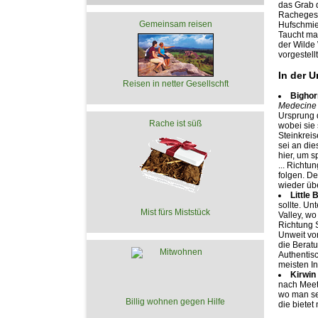
das Grab 
Rachegesch
Gemeinsam reisen
Hufschmie
Taucht ma
der Wilde 
vorgestellt
In der 
Reisen in netter Gesellschft
Bighor
Medecine
Ursprung d
Rache ist süß
wobei sie
Steinkreis
sei an die
hier, um s
... Richtu
folgen. De
wieder übe
Little 
sollte. Un
Mist fürs Miststück
Valley, wo
Richtung 
Unweit vo
die Beratu
Authentisc
meisten I
Kirwin
nach Meet
wo man sei
Billig wohnen gegen Hilfe
die biete