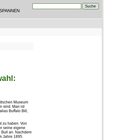
Suche
TSPANNEN
Suchformular
wahl:
astischen Museum
 sind. Man ist
 alias Buffalo Bill,
gt zu haben. Von
er seine eigene
ng Bull an. Nachdem
m Jahre 1895 