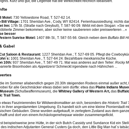
ignis. Kurz und gut, die Legende hat die Wirklichkeit reichlich idealisiert.
nfte
8 Motel:
730 Yellowstone Road, T. 527-62 14.
 Bill Village:
1701 Sheridan Ave., Cody, WY 82414. Ferienhaussiedlung; nichts da
et Inn:
17th St. (Straße nach Greybull), T. 587-90 09. Wirbt mit dem Slogan: »Sie
öblierte Zimmer bekommen, aber sicher keine saubereren oder preiswerteren ...«
se besser
estern Sunrise Motel:
1407 8th St., T. 587-55 66. Gleich neben dem
Buffalo Bill H
& Gabel
Cut Saloon & Restaurant:
1227 Sheridan Ave.; T. 527-69 05. Pflegt die Cowboykü
ohn´s:
1001 Sheridan Ave., T. 527-64 24. Bezahlbare mexikanische Küche.
on 10th:
937 Sheridan Ave., T. 587-49 71. Mal was anderes auf den Teller:
Rocky Mo
 panierte Bisonhoden als
Appetizers!
Schmeckt irgendwie nach Hähnchen ...
ertes
die im Sommer allabendlich gegen 20.30h steigenden Rodeos einmal außer acht, b
obei für alle Geschmäcker etwas dabei sein dürfte: etwa das
Plains Indians Mus
s Museum
(Schußwaffenmuseum), die
Whitney Gallery of Western Art,
das
Buffal
ic Trail Town.
n etwas Faszinierendes für Wildwestromatiker an sich, besonders die
Historic Trail
h in ihrer angestammten Umgebung. Es handelt sich um eine kleine Pionierstadt mi
sischen Gebäuden. Diese wurden aufgekauft, in zerlegtem Zustand aus dem ganz
hafft und dort von einem Archäologenehepaar wieder zusammengeflickt.
st beispielsweise jene Hütte, in der sich Butch Cassidy und Sundance Kid ein Stel
 des indischen Adjutanten General Custers (ja doch, den Little Big Man hat´s tatsä