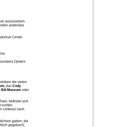
ran auszusetzen.
 werden anderswo
istorical Center.
che.
untains Oysters
leiben die vielen
eum,
das
Cody
o Bill Museum
oder
 Town
, befindet sich
t echten
en Umkreis nach
ldichein gaben, die
chlich gegeben!),