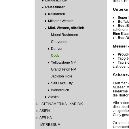
Landeskunde
dieses Ere
Reiseführer
Unterkü
Kalifornien
Super 
Mittlerer Westen
Buffalo
Best B
Mittl. Westen, nördlich
schöner m
Eine Klas
Mount Rushmore
Best W
Cheyenne
Messer 
Denver
Proud 
Cody
Taco J
Yellowstone NP
Tag´s 
z.B. oder
Grand Teton NP
Sehensw
Jackson Hole
Salt Lake City
Läßt man 
Museen, w
Wörterbuch
Firearm
die
Histor
Alaska
Alle habe
LATEINAMERIKA - KARIBIK
diese doc
ASIEN
zeitgenös
Cody gesc
AFRIKA
Zu sehen i
IMPRESSUM
Unterkunft