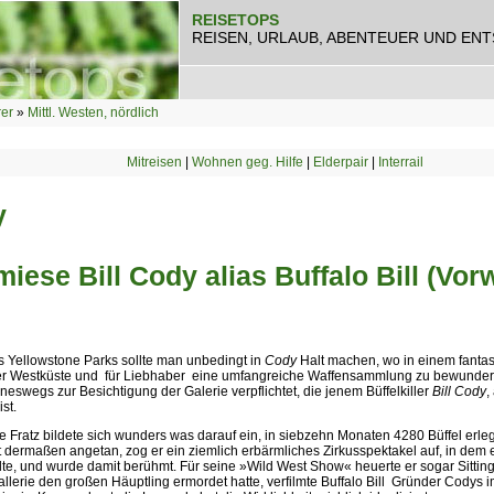
REISETOPS
REISEN, URLAUB, ABENTEUER UND EN
rer
»
Mittl. Westen, nördlich
Mitreisen
|
Wohnen geg. Hilfe
|
Elderpair
|
Interrail
y
miese Bill Cody alias Buffalo Bill (Vor
s Yellowstone Parks sollte man unbedingt in
Cody
Halt machen, wo in einem fant
er Westküste und  für Liebhaber  eine umfangreiche Waffensammlung zu bewundern
neswegs zur Besichtigung der Galerie verpflichtet, die jenem Büffelkiller
Bill Cody
,
st.
le Fratz bildete sich wunders was darauf ein, in siebzehn Monaten 4280 Büffel erle
t dermaßen angetan, zog er ein ziemlich erbärmliches Zirkusspektakel auf, in dem 
elte, und wurde damit berühmt. Für seine »Wild West Show« heuerte er sogar Sitti
allerie den großen Häuptling ermordet hatte, verfilmte Buffalo Bill  Gründer Codys i