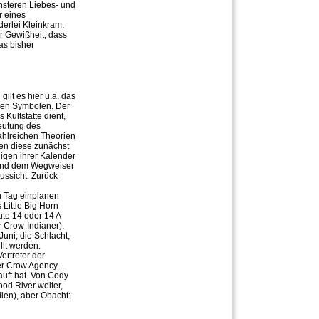
nsteren Liebes- und
r eines
erlei Kleinkram.
r Gewißheit, dass
as bisher
ilt es hier u.a. das
eren Symbolen. Der
Kultstätte dient,
eutung des
zahlreichen Theorien
ten diese zunächst
igen ihrer Kalender
n und dem Wegweiser
ussicht. Zurück
n Tag einplanen
 Little Big Horn
ute 14 oder 14 A
 Crow-Indianer).
 Juni, die Schlacht,
llt werden.
ertreter der
er Crow Agency.
auft hat. Von Cody
od River weiter,
len), aber Obacht: