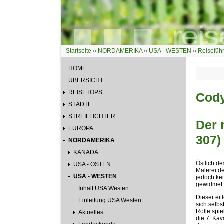
Direkt zum Inhalt
Startseite
»
NORDAMERIKA
»
USA - WESTEN
»
Reisefüh
Sie sind hier
HOME
ÜBERSICHT
REISETOPS
Cod
STÄDTE
STREIFLICHTER
Der 
EUROPA
307)
NORDAMERIKA
KANADA
Östlich de
USA - OSTEN
Malerei d
USA - WESTEN
jedoch kei
gewidmet i
Inhalt USA Westen
Dieser eit
Einleitung USA Westen
sich selbs
Rolle spi
Aktuelles
die 7. Kav