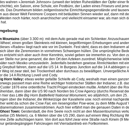
des wahren »Jeremiah Johnson« (unweit der letzten Ruhestätten der Opfer einer fi
ichte), ein Saloon, eine Schule, ein Postbüro, der Laden eines Friseurs und jene
ds. Das Drumherum bilden zeitgenössische Einrichtungsgegenstände und tausend
n aus dieser Welt Fenimore Coopers mit betäubten Sinnen wieder auf, dann mit de
Westen noch härter, noch anarchischer und vielleicht einsamer war, als man sich d
 hat.
Umgebung
n Mountains
(über 3.300 m): mit dem Auto gerade mal ein Schlenker. Anzuschauen g
 Wheel
, einen großen Steinkreis mit kleinen, kegelförmigen Erhebungen und and
ieses »Rades« liegt nach wie vor im Dunkeln. Fest steht, dass es den Indianern als 
 sich über die Zeremonien in vornehmes Schweigen hüllen. Die ursprüngliche Bed
es entzieht sich aber auch ihrer Kenntnis, soviel geben sie immerhin zu. Von den 
ser Stelle nur jene genannt, die den Ort den Azteken zuordnet. Möglicherweise leb
päter nach Mexiko umzusiedeln. Jedenfalls bestehen gewisse Ähnlichkeiten mit ein
ng Greybull fahren, dann auf die US 14. In Burgess Junction auf die 14 A abbiege
r Weg ist zwar steil, bei Trockenheit aber durchaus zu bewältigen. Unvergeßliche A
r die 14 A Richtung Lovell und Cody.
Big Horn Valley:
etwas weiter gefaßte Schleife ab Cody, weshalb man einen ganze
terwegs passiert man eine Reihe wichtiger historischer Stätten der Indianer, z.B. das
 Custer 1876 eine ordentliche Tracht Prügel einstecken mußte. Anfahrt über die Ro
Sheridan, dann über die US 90 nach Norden bis Crow Agency (durchs Reservat der
n hier das
Little Big Horn Battlefield National Monument
, wo alljährlich, um den 25.
ngen über die Indianer, die Winkelzüge der Kavallerie usw. noch einmal nachgeste
her wirkt da schon die
Crow Fair,
ein riesengroßer
Pow-wow,
zu dem Mitte August V
ndianernationen zusammenströmen. Auch hier erfährt man die genauen Daten in d
 Ghost Town:
Geisterstadt, die ihre Seele noch nicht an den Massentourismus verk
eetse (35 Meilen), ca. 6 Meilen über die US 290, dann auf einem Weg Richtung Wo
ne Zelte aufschlagen kann. Von dort aus führt zwar eine Straße nach Kirwin (9 Mei
t nur geländegängigen Fahrzeugen mit Vierradantrieb ein Fortkommen.