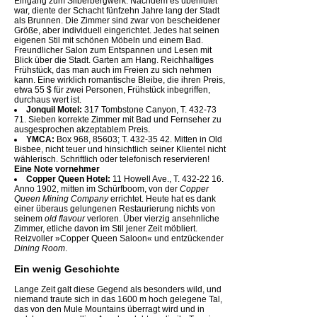
Eingang zum Silberbergwerk. Nachdem es überflutet
war, diente der Schacht fünfzehn Jahre lang der Stadt
als Brunnen. Die Zimmer sind zwar von bescheidener
Größe, aber individuell eingerichtet. Jedes hat seinen
eigenen Stil mit schönen Möbeln und einem Bad.
Freundlicher Salon zum Entspannen und Lesen mit
Blick über die Stadt. Garten am Hang. Reichhaltiges
Frühstück, das man auch im Freien zu sich nehmen
kann. Eine wirklich romantische Bleibe, die ihren Preis,
etwa 55 $ für zwei Personen, Frühstück inbegriffen,
durchaus wert ist.
Jonquil Motel:
317 Tombstone Canyon, T. 432-73
71. Sieben korrekte Zimmer mit Bad und Fernseher zu
ausgesprochen akzeptablem Preis.
YMCA:
Box 968, 85603; T. 432-35 42. Mitten in Old
Bisbee, nicht teuer und hinsichtlich seiner Klientel nicht
wählerisch. Schriftlich oder telefonisch reservieren!
Eine Note vornehmer
Copper Queen Hotel:
11 Howell Ave., T. 432-22 16.
Anno 1902, mitten im Schürfboom, von der
Copper
Queen Mining Company
errichtet. Heute hat es dank
einer überaus gelungenen Restaurierung nichts von
seinem
old flavour
verloren. Über vierzig ansehnliche
Zimmer, etliche davon im Stil jener Zeit möbliert.
Reizvoller »Copper Queen Saloon« und entzückender
Dining Room
.
Ein wenig Geschichte
Lange Zeit galt diese Gegend als besonders wild, und
niemand traute sich in das 1600 m hoch gelegene Tal,
das von den Mule Mountains überragt wird und in