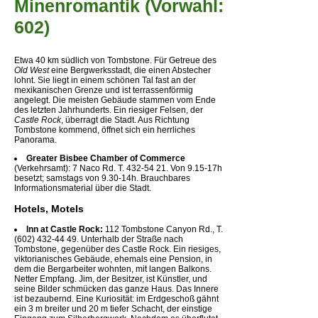
Minenromantik (Vorwahl:
602)
Etwa 40 km südlich von Tombstone. Für Getreue des
Old West
eine Bergwerksstadt, die einen Abstecher
lohnt. Sie liegt in einem schönen Tal fast an der
mexikanischen Grenze und ist terrassenförmig
angelegt. Die meisten Gebäude stammen vom Ende
des letzten Jahrhunderts. Ein riesiger Felsen, der
Castle Rock
, überragt die Stadt. Aus Richtung
Tombstone kommend, öffnet sich ein herrliches
Panorama.
Greater Bisbee Chamber of Commerce
(Verkehrsamt): 7 Naco Rd. T. 432-54 21. Von 9.15-17h
besetzt; samstags von 9.30-14h. Brauchbares
Informationsmaterial über die Stadt.
Hotels, Motels
Inn at Castle Rock:
112 Tombstone Canyon Rd., T.
(602) 432-44 49. Unterhalb der Straße nach
Tombstone, gegenüber des Castle Rock. Ein riesiges,
viktorianisches Gebäude, ehemals eine Pension, in
dem die Bergarbeiter wohnten, mit langen Balkons.
Netter Empfang. Jim, der Besitzer, ist Künstler, und
seine Bilder schmücken das ganze Haus. Das Innere
ist bezaubernd. Eine Kuriosität: im Erdgeschoß gähnt
ein 3 m breiter und 20 m tiefer Schacht, der einstige