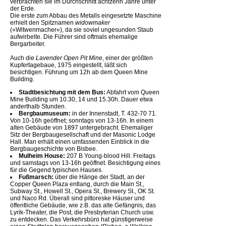
verbrachten sie im Durchschnitt achtzehn Jahre unter
der Erde.
Die erste zum Abbau des Metalls eingesetzte Maschine
erhielt den Spitznamen
widowmaker
(»Witwenmacher«), da sie soviel ungesunden Staub
aufwirbelte. Die Führer sind oftmals ehemalige
Bergarbeiter.
Auch die
Lavender Open Pit Mine
, einer der größten
Kupfertagebaue, 1975 eingestellt, läßt sich
besichtigen. Führung um 12h ab dem Queen Mine
Building.
Stadtbesichtung mit dem Bus:
Abfahrt vom Queen
Mine Building um 10.30, 14 und 15.30h. Dauer etwa
anderthalb Stunden.
Bergbaumuseum:
in der Innenstadt, T. 432-70 71.
Von 10-16h geöffnet; sonntags von 13-16h. In einem
alten Gebäude von 1897 untergebracht. Ehemaliger
Sitz der Bergbaugesellschaft und der Masonic Lodge
Hall. Man erhält einen umfassenden Einblick in die
Bergbaugeschichte von Bisbee.
Mulheim House:
207 B Young-blood Hill. Freitags
und samstags von 13-16h geöffnet. Besichtigung eines
für die Gegend typischen Hauses.
Fußmarsch:
über die Hänge der Stadt, an der
Copper Queen Plaza entlang, durch die Main St.,
Subway St., Howell St., Opera St., Brewery St., OK St.
und Naco Rd. Überall sind pittoreske Häuser und
öffentliche Gebäude, wie z.B. das alte Gefängnis, das
Lyrik-Theater, die Post, die Presbyterian Church usw.
zu entdecken. Das Verkehrsbüro hat günstigerweise