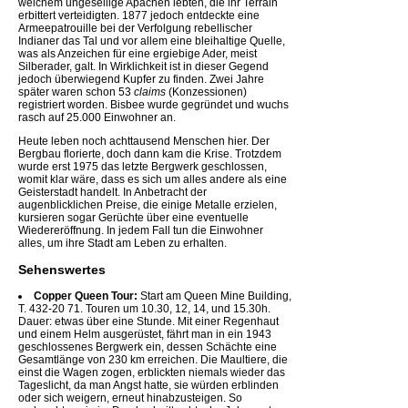
welchem ungesellige Apachen lebten, die ihr Terrain
erbittert verteidigten. 1877 jedoch entdeckte eine
Armeepatrouille bei der Verfolgung rebellischer
Indianer das Tal und vor allem eine bleihaltige Quelle,
was als Anzeichen für eine ergiebige Ader, meist
Silberader, galt. In Wirklichkeit ist in dieser Gegend
jedoch überwiegend Kupfer zu finden. Zwei Jahre
später waren schon 53
claims
(Konzessionen)
registriert worden. Bisbee wurde gegründet und wuchs
rasch auf 25.000 Einwohner an.
Heute leben noch achttausend Menschen hier. Der
Bergbau florierte, doch dann kam die Krise. Trotzdem
wurde erst 1975 das letzte Bergwerk geschlossen,
womit klar wäre, dass es sich um alles andere als eine
Geisterstadt handelt. In Anbetracht der
augenblicklichen Preise, die einige Metalle erzielen,
kursieren sogar Gerüchte über eine eventuelle
Wiedereröffnung. In jedem Fall tun die Einwohner
alles, um ihre Stadt am Leben zu erhalten.
Sehenswertes
Copper Queen Tour:
Start am Queen Mine Building,
T. 432-20 71. Touren um 10.30, 12, 14, und 15.30h.
Dauer: etwas über eine Stunde. Mit einer Regenhaut
und einem Helm ausgerüstet, fährt man in ein 1943
geschlossenes Bergwerk ein, dessen Schächte eine
Gesamtlänge von 230 km erreichen. Die Maultiere, die
einst die Wagen zogen, erblickten niemals wieder das
Tageslicht, da man Angst hatte, sie würden erblinden
oder sich weigern, erneut hinabzusteigen. So