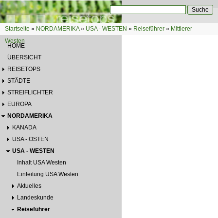
Direkt zum Inhalt
Suche
Suchformular
Startseite
»
NORDAMERIKA
»
USA - WESTEN
»
Reiseführer
»
Mittlerer
Sie sind hier
Westen
HOME
ÜBERSICHT
REISETOPS
STÄDTE
STREIFLICHTER
EUROPA
NORDAMERIKA
KANADA
USA - OSTEN
USA - WESTEN
Inhalt USA Westen
Einleitung USA Westen
Aktuelles
Landeskunde
Reiseführer