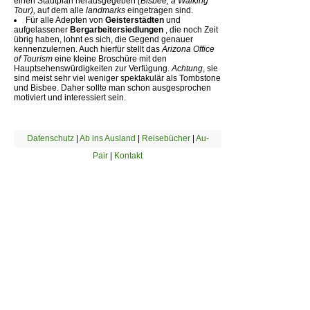
einen Stadtplan herausgegeben
(Bisbee, a Walking
Tour),
auf dem alle
landmarks
eingetragen sind.
Für alle Adepten von
Geisterstädten
und
aufgelassener
Bergarbeitersiedlungen
, die noch Zeit
übrig haben, lohnt es sich, die Gegend genauer
kennenzulernen. Auch hierfür stellt das
Arizona Office
of Tourism
eine kleine Broschüre mit den
Hauptsehenswürdigkeiten zur Verfügung.
Achtung
, sie
sind meist sehr viel weniger spektakulär als Tombstone
und Bisbee. Daher sollte man schon ausgesprochen
motiviert und interessiert sein.
Datenschutz
|
Ab ins Ausland
|
Reisebücher
|
Au-
Pair
|
Kontakt