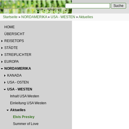
Direkt zum Inhalt
Suche
Suchformular
Startseite
»
NORDAMERIKA
»
USA - WESTEN
»
Aktuelles
Sie sind hier
HOME
ÜBERSICHT
REISETOPS
STÄDTE
STREIFLICHTER
EUROPA
NORDAMERIKA
KANADA
USA - OSTEN
USA - WESTEN
Inhalt USA Westen
Einleitung USA Westen
Aktuelles
Elvis Presley
Summer of Love