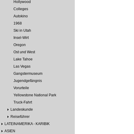
Hollywood
Colleges
Autokino
1968
Ski in Utah
Insel-Wirt
Oregon
Ost und West
Lake Tahoe
Las Vegas
Gangstermuseum
Jugendgefängnis
Vorurteile
Yellowstone National Park
Truck-Fahrt
Landeskunde
Reiseführer
LATEINAMERIKA - KARIBIK
ASIEN