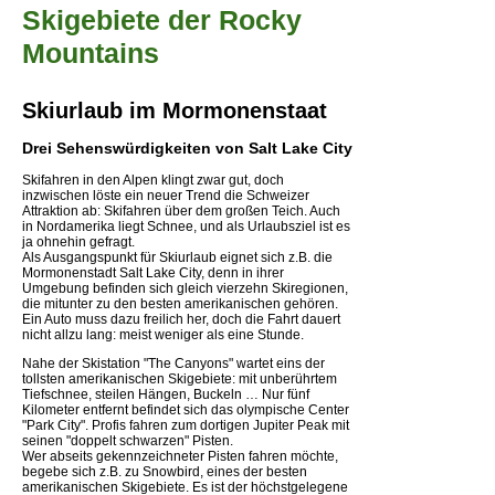
Skigebiete der Rocky
Mountains
Skiurlaub im Mormonenstaat
Drei Sehenswürdigkeiten von Salt Lake City
Skifahren in den Alpen klingt zwar gut, doch
inzwischen löste ein neuer Trend die Schweizer
Attraktion ab: Skifahren über dem großen Teich. Auch
in Nordamerika liegt Schnee, und als Urlaubsziel ist es
ja ohnehin gefragt.
Als Ausgangspunkt für Skiurlaub eignet sich z.B. die
Mormonenstadt Salt Lake City, denn in ihrer
Umgebung befinden sich gleich vierzehn Skiregionen,
die mitunter zu den besten amerikanischen gehören.
Ein Auto muss dazu freilich her, doch die Fahrt dauert
nicht allzu lang: meist weniger als eine Stunde.
Nahe der Skistation "The Canyons" wartet eins der
tollsten amerikanischen Skigebiete: mit unberührtem
Tiefschnee, steilen Hängen, Buckeln … Nur fünf
Kilometer entfernt befindet sich das olympische Center
"Park City". Profis fahren zum dortigen Jupiter Peak mit
seinen "doppelt schwarzen" Pisten.
Wer abseits gekennzeichneter Pisten fahren möchte,
begebe sich z.B. zu Snowbird, eines der besten
amerikanischen Skigebiete. Es ist der höchstgelegene