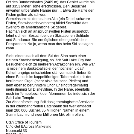
Ort des Bundesstaates (2469 m); das Gebiet wurde bis
auf 3353 Meter Höhe erschlossen. Den Besucher
erwarten unberührte Hänge pur … Etwa die Hälfte der
Pisten gelten als schwer.
Gemeinsam mit dem nahen Alta (ein Drittel schwere
Pisten, Snowboards verboten) bildet Snowbird das
zweitgrößte amerikanische Skigebiet.
Hat man sich an anspruchsvollen Pisten ausgetobt,
lohnt sich ein Besuch bei den Skistationen Solitude
und Sundance. Sie ermöglichen eher gemütliches
Entspannen. Na ja, wenn man das beim Ski so sagen
kann …
Steht einem nach all dem Ski der Sinn nach einer
kleinen Stadtbesichtigung, so lädt Salt Lake City ihre
Besucher gleich zu mehreren Attraktionen ein. Wie wär
´s mit einem Basketballspiel der höchsten Liga?
Kulturhungrige entscheiden sich vermutlich lieber für
einen Besuch im kuppelförmigen Tabernakel, mit der
berühmten Orgel (mehr als elftausend Pfeifen) und
dem ebenso berühmtem Chor. Er singt regelmäßig
mehrstimmig für Disneyfilme. In der Nähe, ebenfalls
noch im Tempelbezirk der Mormonen, befindet sich der
Salt Lake Temple.
Zur Ahnenforschung lädt das genealogische Archiv ein.
In der offenbar größten Datenbank der Welt entdeckt
man 280 000 Bücher, 35 Millionen Namen in einem
Stammbaum und zwei Millionen Mikrofilmrollen.
Utah Office of Tourism
C / o Get It Across Marketing
Neumarkt 33