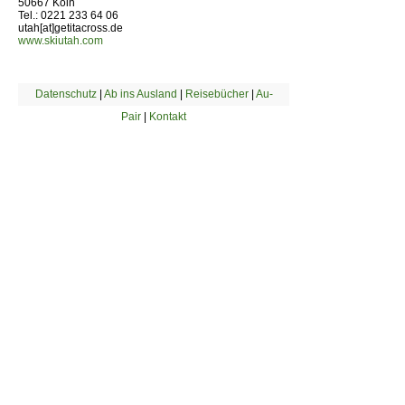
50667 Köln
Tel.: 0221 233 64 06
utah[at]getitacross.de
www.skiutah.com
Datenschutz
|
Ab ins Ausland
|
Reisebücher
|
Au-
Pair
|
Kontakt