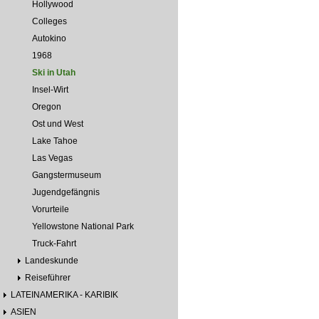
Hollywood
Colleges
Autokino
1968
Ski in Utah
Insel-Wirt
Oregon
Ost und West
Lake Tahoe
Las Vegas
Gangstermuseum
Jugendgefängnis
Vorurteile
Yellowstone National Park
Truck-Fahrt
Landeskunde
Reiseführer
LATEINAMERIKA - KARIBIK
ASIEN