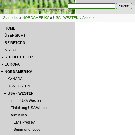
Direkt zum Inhalt
Suche
Suchformular
Startseite
»
NORDAMERIKA
»
USA - WESTEN
»
Aktuelles
Sie sind hier
HOME
ÜBERSICHT
REISETOPS
STÄDTE
STREIFLICHTER
EUROPA
NORDAMERIKA
KANADA
USA - OSTEN
USA - WESTEN
Inhalt USA Westen
Einleitung USA Westen
Aktuelles
Elvis Presley
Summer of Love