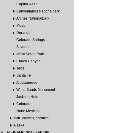
Capitol Reef
Canyonlands Nationalpark
Arches Nationalpark
Moab
Durango
Colorado Springs
Silverton
Mesa Verde Park
Chaco Canyon
Taos
Santa Fe
Albuquerque
White Sands Monument
Jackson Hole
Colorado
Nahe Mexikos
Mittl. Westen, nördlich
Alaska
LATEINAMERIKA - KARIBIK