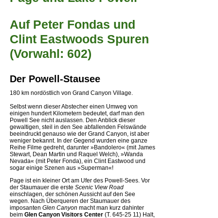
Auf Peter Fondas und
Clint Eastwoods Spuren
(Vorwahl: 602)
Der Powell-Stausee
180 km nordöstlich von Grand Canyon Village.
Selbst wenn dieser Abstecher einen Umweg von
einigen hundert Kilometern bedeutet, darf man den
Powell See nicht auslassen. Den Anblick dieser
gewaltigen, steil in den See abfallenden Felswände
beeindruckt genauso wie der Grand Canyon, ist aber
weniger bekannt. In der Gegend wurden eine ganze
Reihe Filme gedreht, darunter »Bandolero« (mit James
Stewart, Dean Martin und Raquel Welch), »Wanda
Nevada« (mit Peter Fonda), ein Clint Eastwood und
sogar einige Szenen aus »Superman«!
Page ist ein kleiner Ort am Ufer des Powell-Sees. Vor
der Staumauer die erste
Scenic View Road
einschlagen, der schönen Aussicht auf den See
wegen. Nach Überqueren der Staumauer des
imposanten
Glen Canyon
macht man kurz dahinter
beim
Glen Canyon Visitors Center
(T. 645-25 11) Halt,