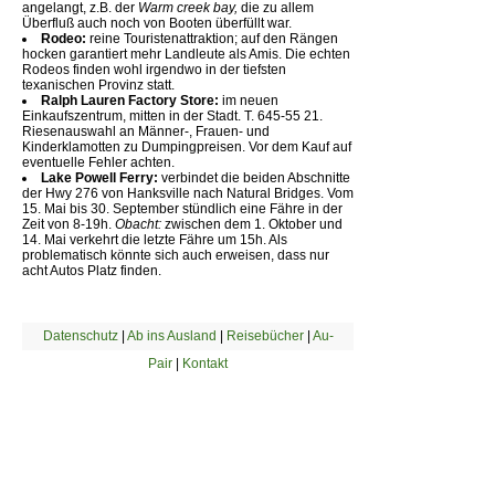
angelangt, z.B. der
Warm creek bay,
die zu allem
Überfluß auch noch von Booten überfüllt war.
Rodeo:
reine Touristenattraktion; auf den Rängen
hocken garantiert mehr Landleute als Amis. Die echten
Rodeos finden wohl irgendwo in der tiefsten
texanischen Provinz statt.
Ralph Lauren Factory Store:
im neuen
Einkaufszentrum, mitten in der Stadt. T. 645-55 21.
Riesenauswahl an Männer-, Frauen- und
Kinderklamotten zu Dumpingpreisen. Vor dem Kauf auf
eventuelle Fehler achten.
Lake Powell Ferry:
verbindet die beiden Abschnitte
der Hwy 276 von Hanksville nach Natural Bridges. Vom
15. Mai bis 30. September stündlich eine Fähre in der
Zeit von 8-19h.
Obacht:
zwischen dem 1. Oktober und
14. Mai verkehrt die letzte Fähre um 15h. Als
problematisch könnte sich auch erweisen, dass nur
acht Autos Platz finden.
Datenschutz
|
Ab ins Ausland
|
Reisebücher
|
Au-
Pair
|
Kontakt