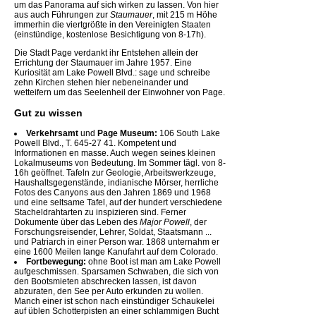
um das Panorama auf sich wirken zu lassen. Von hier
aus auch Führungen zur
Staumauer
, mit 215 m Höhe
immerhin die viertgrößte in den Vereinigten Staaten
(einstündige, kostenlose Besichtigung von 8-17h).
Die Stadt Page verdankt ihr Entstehen allein der
Errichtung der Staumauer im Jahre 1957. Eine
Kuriosität am Lake Powell Blvd.: sage und schreibe
zehn Kirchen stehen hier nebeneinander und
wetteifern um das Seelenheil der Einwohner von Page.
Gut zu wissen
Verkehrsamt
und
Page Museum:
106 South Lake
Powell Blvd., T. 645-27 41. Kompetent und
Informationen en masse. Auch wegen seines kleinen
Lokalmuseums von Bedeutung. Im Sommer tägl. von 8-
16h geöffnet. Tafeln zur Geologie, Arbeitswerkzeuge,
Haushaltsgegenstände, indianische Mörser, herrliche
Fotos des Canyons aus den Jahren 1869 und 1968
und eine seltsame Tafel, auf der hundert verschiedene
Stacheldrahtarten zu inspizieren sind. Ferner
Dokumente über das Leben des
Major Powell
, der
Forschungsreisender, Lehrer, Soldat, Staatsmann ...
und Patriarch in einer Person war. 1868 unternahm er
eine 1600 Meilen lange Kanufahrt auf dem Colorado.
Fortbewegung:
ohne Boot ist man am Lake Powell
aufgeschmissen. Sparsamen Schwaben, die sich von
den Bootsmieten abschrecken lassen, ist davon
abzuraten, den See per Auto erkunden zu wollen.
Manch einer ist schon nach einstündiger Schaukelei
auf üblen Schotterpisten an einer schlammigen Bucht