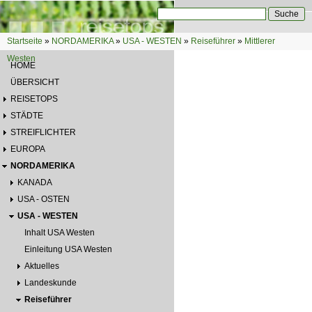
Direkt zum Inhalt
Suche
Suchformular
Startseite
»
NORDAMERIKA
»
USA - WESTEN
»
Reiseführer
»
Mittlerer
Sie sind hier
Westen
HOME
ÜBERSICHT
REISETOPS
STÄDTE
STREIFLICHTER
EUROPA
NORDAMERIKA
KANADA
USA - OSTEN
USA - WESTEN
Inhalt USA Westen
Einleitung USA Westen
Aktuelles
Landeskunde
Reiseführer