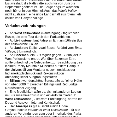
Eis, weshalb die Paßstraße auch nur von Juni bis
September geöffnet ist. Die Berge ringsum wachsen
noch höher in den Himmel. Auch das
Wapiti Valley
nicht auslassen, eine urige Landschaft aus rotem Fels
östlich von Canyon Village.
Verkehrsverbindungen
Ab
West Yellowstone
(Parkeingang): täglich vier
Busse, die eine Tour durch den Park anbieten.
Ab
Livingstone:
laut Fahrplan fährt um 16h ein Bus
der Yellowstone Co. ab.
Ab
Jackson:
täglich zwei Busse, Abfahrt vom
Teton
Village
, 3 km nördlich.
Ab
Bozeman:
ein Bus täglich gegen 17.30h, der in
West Yellowstone endet. Wer über Bozeman fährt,
sollte unbedingt die Gelegenheit zur Besichtigung des
kleinen Rocky Mountain Museums auf dem Campus
der Universität von Montana nutzen: erstklassiger
Indianerkopfschmuck und Rekonstruktion
archäologischer Ausgrabungsstätten.
Billings:
wunderschöne Bergstraße auf einer Höhe
von über 3000 m zwischen Billings und Red Lodge.
Nordöstlicher Zugang.
Eine Möglichkeit wäre es, sich mit anderen Leuten
im Bus zusammenzutun und ein Auto zu mieten. In
West Yellowstone
, 2 km vom Parkeingang, harren ein
Dutzend Autovermieter auf Kundschaft.
Der
Ameripass
gilt ausschließlich für die
Greyhoundlinie
Idahofalls-West Yellowstone
. Für alle
anderen Verbindungen zum oder innerhalb des Parks,