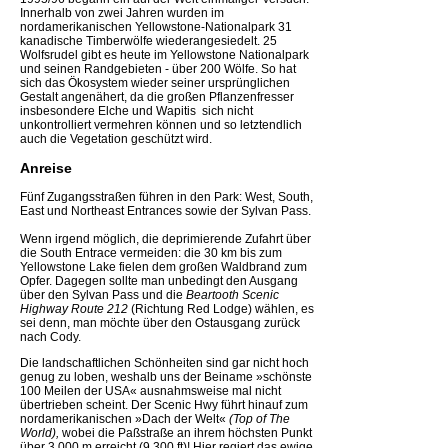
Innerhalb von zwei Jahren wurden im
nordamerikanischen Yellowstone-Nationalpark 31
kanadische Timberwölfe wiederangesiedelt. 25
Wolfsrudel gibt es heute im Yellowstone Nationalpark
und seinen Randgebieten - über 200 Wölfe. So hat
sich das Ökosystem wieder seiner ursprünglichen
Gestalt angenähert, da die großen Pflanzenfresser 
insbesondere Elche und Wapitis  sich nicht
unkontrolliert vermehren können und so letztendlich
auch die Vegetation geschützt wird.
Anreise
Fünf Zugangsstraßen führen in den Park: West, South,
East und Northeast Entrances sowie der Sylvan Pass.
Wenn irgend möglich, die deprimierende Zufahrt über
die South Entrace vermeiden: die 30 km bis zum
Yellowstone Lake fielen dem großen Waldbrand zum
Opfer. Dagegen sollte man unbedingt den Ausgang
über den Sylvan Pass und die
Beartooth Scenic
Highway Route 212
(Richtung Red Lodge) wählen, es
sei denn, man möchte über den Ostausgang zurück
nach Cody.
Die landschaftlichen Schönheiten sind gar nicht hoch
genug zu loben, weshalb uns der Beiname »schönste
100 Meilen der USA« ausnahmsweise mal nicht
übertrieben scheint. Der Scenic Hwy führt hinauf zum
nordamerikanischen »Dach der Welt«
(Top of The
World),
wobei die Paßstraße an ihrem höchsten Punkt
über 3.000 m erreicht (9.300 ft)! Hier regiert das ewige