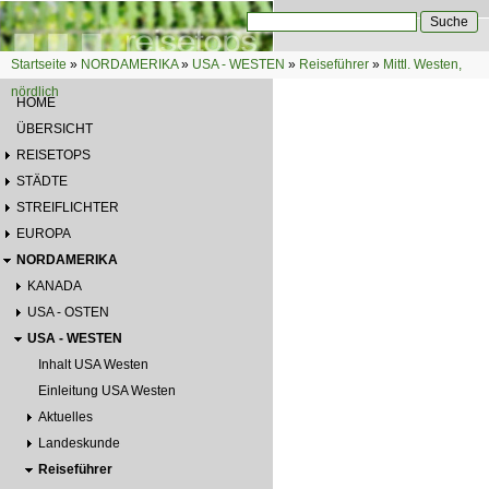
Direkt zum Inhalt
Suche
Suchformular
Startseite
»
NORDAMERIKA
»
USA - WESTEN
»
Reiseführer
»
Mittl. Westen,
Sie sind hier
nördlich
HOME
ÜBERSICHT
REISETOPS
STÄDTE
STREIFLICHTER
EUROPA
NORDAMERIKA
KANADA
USA - OSTEN
USA - WESTEN
Inhalt USA Westen
Einleitung USA Westen
Aktuelles
Landeskunde
Reiseführer