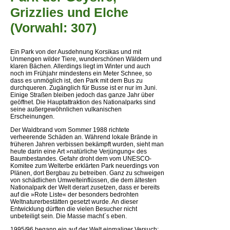
Grizzlies und Elche
(Vorwahl: 307)
Ein Park von der Ausdehnung Korsikas und mit
Unmengen wilder Tiere, wunderschönen Wäldern und
klaren Bächen. Allerdings liegt im Winter und auch
noch im Frühjahr mindestens ein Meter Schnee, so
dass es unmöglich ist, den Park mit dem Bus zu
durchqueren. Zugänglich für Busse ist er nur im Juni.
Einige Straßen bleiben jedoch das ganze Jahr über
geöffnet. Die Hauptattraktion des Nationalparks sind
seine außergewöhnlichen vulkanischen
Erscheinungen.
Der Waldbrand vom Sommer 1988 richtete
verheerende Schäden an. Während lokale Brände in
früheren Jahren verbissen bekämpft wurden, sieht man
heute darin eine Art »natürliche Verjüngung« des
Baumbestandes. Gefahr droht dem vom UNESCO-
Komitee zum Welterbe erklärten Park neuerdings von
Plänen, dort Bergbau zu betreiben. Ganz zu schweigen
von schädlichen Umwelteinflüssen, die dem ältesten
Nationalpark der Welt derart zusetzen, dass er bereits
auf die »Rote Liste« der besonders bedrohten
Weltnaturerbestätten gesetzt wurde. An dieser
Entwicklung dürften die vielen Besucher nicht
unbeteiligt sein. Die Masse macht´s eben.
1995/96 begann ein auf der Welt einmaliger Versuch: