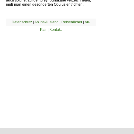
auch solche, auf der Greyhoundkarte verzeichneten,
muß man einen gesonderten Obulus entrichten.
Datenschutz
|
Ab ins Ausland
|
Reisebücher
|
Au-
Pair
|
Kontakt