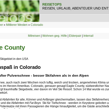
REISETOPS
REISEN, URLAUB, ABENTEUER UND EN
rer
»
Mittlerer Westen
»
Colorado
Mitreisen
|
Wohnen geg. Hilfe
|
Elderpair
|
Interrail
e County
Skigebiet in den USA
nspaß in Colorado
fter Pulverschnee - besser Skifahren als in den Alpen
nee, auch nach zwei Wochen noch luftig, weich und trocken, angenehmes Klima un
es im Herzen Amerikas. Colorado, genauer gesagt Eagle County, südwestlicher Nac
rgt traumhafte Skigebiete, vier davon im Veil Ski Resort. Schon 14 Mal wurde es z
gekürt.
nd Abfahrten für alle, Könner und Anfänger gleichermaßen, lassen das Skifahrerher
 und die Abfahrten mit
Fat Boys
 Ski für Tiefschnee - werden in Keystone geboten 
Pistenkatze mit ihren Passagieren die Hänge hinaufgleitet, um die Gäste anschlie