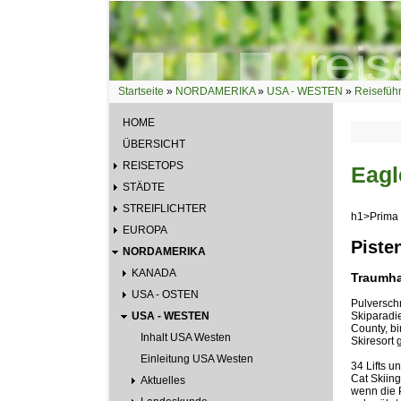
Direkt zum Inhalt
Startseite
»
NORDAMERIKA
»
USA - WESTEN
»
Reisefüh
Sie sind hier
HOME
ÜBERSICHT
REISETOPS
Eagl
STÄDTE
STREIFLICHTER
h1>Prima 
EUROPA
Piste
NORDAMERIKA
KANADA
Traumha
USA - OSTEN
Pulversch
USA - WESTEN
Skiparadi
County, bi
Inhalt USA Westen
Skiresort 
Einleitung USA Westen
34 Lifts u
Cat Skiing
Aktuelles
wenn die 