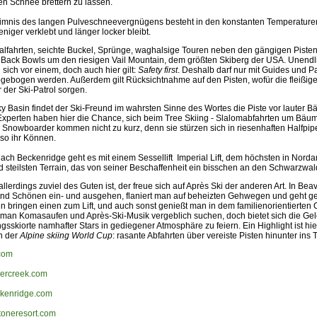
en Schnee brettern zu lassen.
mnis des langen Pulveschneevergnügens besteht in den konstanten Temperature
iger verklebt und länger locker bleibt.
alfahrten, seichte Buckel, Sprünge, waghalsige Touren neben den gängigen Piste
 Back Bowls um den riesigen Vail Mountain, dem größten Skiberg der USA. Unendl
 sich vor einem, doch auch hier gilt:
Safety first
. Deshalb darf nur mit Guides und Pa
bgebogen werden. Außerdem gilt Rücksichtnahme auf den Pisten, wofür die fleißige
r der Ski-Patrol sorgen.
y Basin findet der Ski-Freund im wahrsten Sinne des Wortes die Piste vor lauter B
Experten haben hier die Chance, sich beim Tree Skiing - Slalomabfahrten um Bäu
Snowboarder kommen nicht zu kurz, denn sie stürzen sich in riesenhaften Halfpipe
so ihr Können.
ach Beckenridge geht es mit einem Sessellift  Imperial Lift, dem höchsten in Nord
 steilsten Terrain, das von seiner Beschaffenheit ein bisschen an den Schwarzwald
lerdings zuviel des Guten ist, der freue sich auf Après Ski der anderen Art. In Bea
nd Schönen ein- und ausgehen, flaniert man auf beheizten Gehwegen und geht ge
n bringen einen zum Lift, und auch sonst genießt man in dem familienorientierten 
 man Komasaufen und Après-Ski-Musik vergeblich suchen, doch bietet sich die Ge
ngsskiorte namhafter Stars in gediegener Atmosphäre zu feiern. Ein Highlight ist h
n der
Alpine skiing World Cup
: rasante Abfahrten über vereiste Pisten hinunter ins T
com
ercreek.com
kenridge.com
oneresort.com