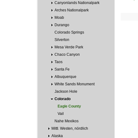
Canyonlands Nationalpark
Arches Nationalpark
Moab
Durango
Colorado Springs
Silverton
Mesa Verde Park
Chaco Canyon
Taos
Santa Fe
Albuquerque
White Sands Monument
Jackson Hole
Colorado
Eagle County
Vail
Nahe Mexikos
Mittl. Westen, nördlich
Alaska