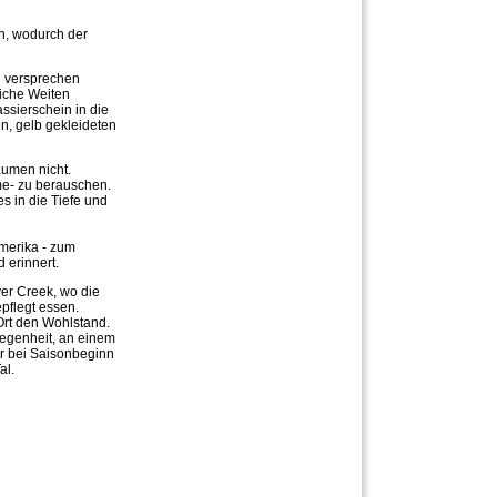
n, wodurch der
n versprechen
iche Weiten
ssierschein in die
n, gelb gekleideten
äumen nicht.
me- zu berauschen.
s in die Tiefe und
amerika - zum
 erinnert.
ver Creek, wo die
pflegt essen.
Ort den Wohlstand.
legenheit, an einem
ier bei Saisonbeginn
al.