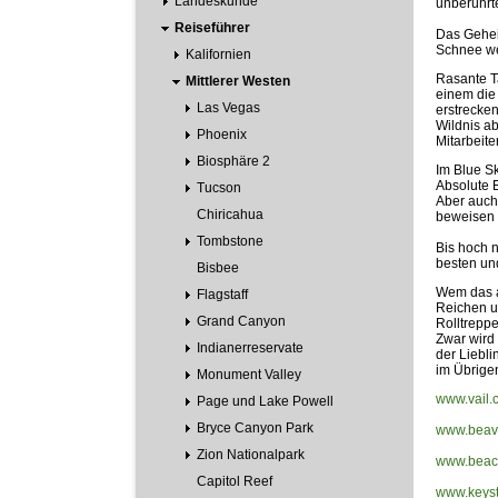
Landeskunde
unberührt
Reiseführer
Das Gehei
Schnee wen
Kalifornien
Rasante T
Mittlerer Westen
einem die
Las Vegas
erstrecken
Wildnis a
Phoenix
Mitarbeite
Biosphäre 2
Im Blue Sk
Absolute 
Tucson
Aber auch 
Chiricahua
beweisen 
Tombstone
Bis hoch n
besten und
Bisbee
Wem das al
Flagstaff
Reichen u
Grand Canyon
Rolltreppe
Zwar wird
Indianerreservate
der Liebli
im Übrige
Monument Valley
www.vail.
Page und Lake Powell
Bryce Canyon Park
www.beav
Zion Nationalpark
www.beac
Capitol Reef
www.keyst