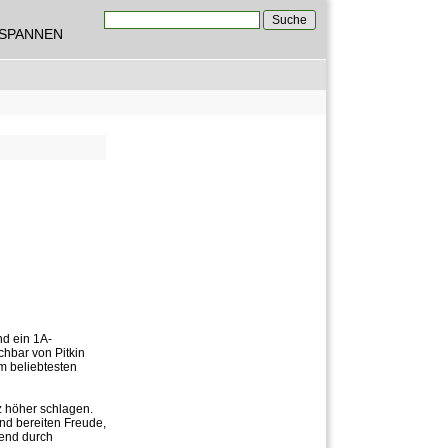
Suche
TSPANNEN
Suchformular
d ein 1A-
hbar von Pitkin
um beliebtesten
z höher schlagen.
und bereiten Freude,
ßend durch