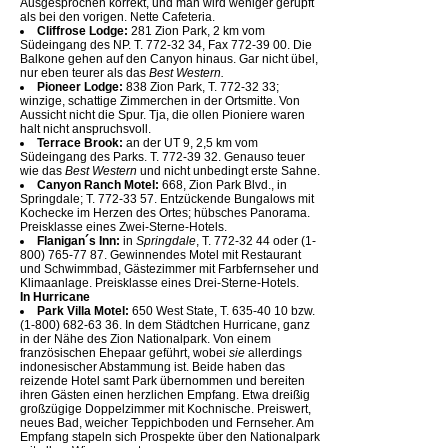
Ausgesprochen korrekt, und man wird weniger gerupft
als bei den vorigen. Nette Cafeteria.
Cliffrose Lodge:
281 Zion Park, 2 km vom
Südeingang des NP. T. 772-32 34, Fax 772-39 00. Die
Balkone gehen auf den Canyon hinaus. Gar nicht übel,
nur eben teurer als das
Best Western.
Pioneer Lodge:
838 Zion Park, T. 772-32 33;
winzige, schattige Zimmerchen in der Ortsmitte. Von
Aussicht nicht die Spur. Tja, die ollen Pioniere waren
halt nicht anspruchsvoll.
Terrace Brook:
an der UT 9, 2,5 km vom
Südeingang des Parks. T. 772-39 32. Genauso teuer
wie das
Best Western
und nicht unbedingt erste Sahne.
Canyon Ranch Motel:
668, Zion Park Blvd., in
Springdale; T. 772-33 57. Entzückende Bungalows mit
Kochecke im Herzen des Ortes; hübsches Panorama.
Preisklasse eines Zwei-Sterne-Hotels.
Flanigan´s Inn:
in
Springdale
, T. 772-32 44 oder (1-
800) 765-77 87. Gewinnendes Motel mit Restaurant
und Schwimmbad, Gästezimmer mit Farbfernseher und
Klimaanlage. Preisklasse eines Drei-Sterne-Hotels.
In Hurricane
Park Villa Motel:
650 West State, T. 635-40 10 bzw.
(1-800) 682-63 36. In dem Städtchen Hurricane, ganz
in der Nähe des Zion Nationalpark. Von einem
französischen Ehepaar geführt, wobei
sie
allerdings
indonesischer Abstammung ist. Beide haben das
reizende Hotel samt Park übernommen und bereiten
ihren Gästen einen herzlichen Empfang. Etwa dreißig
großzügige Doppelzimmer mit Kochnische. Preiswert,
neues Bad, weicher Teppichboden und Fernseher. Am
Empfang stapeln sich Prospekte über den Nationalpark