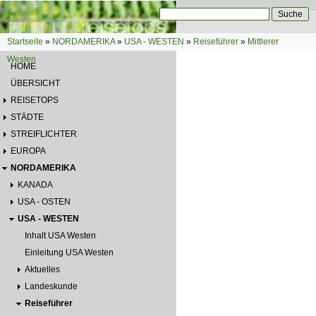
Direkt zum Inhalt
Suche
Suchformular
Startseite
»
NORDAMERIKA
»
USA - WESTEN
»
Reiseführer
»
Mittlerer
Sie sind hier
Westen
HOME
ÜBERSICHT
REISETOPS
STÄDTE
STREIFLICHTER
EUROPA
NORDAMERIKA
KANADA
USA - OSTEN
USA - WESTEN
Inhalt USA Westen
Einleitung USA Westen
Aktuelles
Landeskunde
Reiseführer