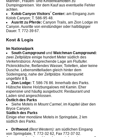
Männer-, Frauen- und Kinderklamotten zu
Dumpingpreisen. Vor dem Kauf aus eventuelle Fehler
achten.
Kolob Canyon Visitors´ Center:
am Eingang zum
Kolob Canyon; T. 586-95 48.
Ausritt zu Pferde:
Canyon Trails, am Zion Lodge im
Canyon. Ausritte von einstündiger oder halbtägiger
Dauer. T. 772-39 67.
Kost & Logis
Im Nationalpark
South Campground
und
Watchman Campground:
zwei Zeltplätze einige hundert Meter südlich des
Verkehrsbüros
. Ansprechende Lage am Flußufer.
Picknicktische, fließendes Wasser, Toiletten, aber keine
Dusche. Lebensmittelladen gleich hinter dem
Südeingang, nahe der Zeltplätze. Kostenpunkt
ungefähr 8 $.
Zion Lodge:
T. 586-76 86. Innerhalb des Parks.
Hübsche kleine Holzbungalows mit Kamin. Eher
expensive
und häufig ausgebucht. Restaurant und
Laden sind angeschlossen.
Östlich des Parks
Siehe Motels in
Mount Carmel
, im Kapitel über den
Bryce Canyon.
Südlich des Parks
Einige eher mondäne Motels in Springdale, 2 km
südlich des Parks.
Driftwood
(Best Western):
am südlichen Eingang
von Springdale, T. 772-32 62, Fax 772-37 02.