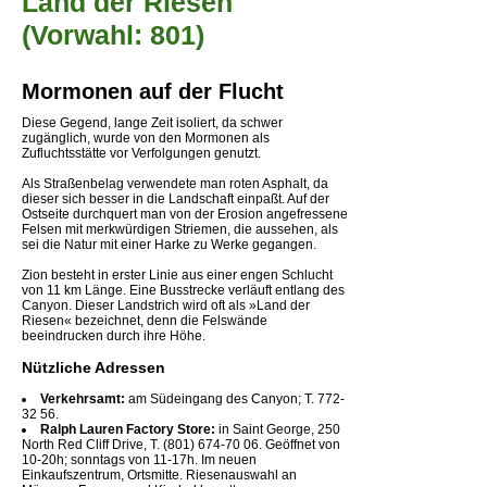
Land der Riesen
(Vorwahl: 801)
Mormonen auf der Flucht
Diese Gegend, lange Zeit isoliert, da schwer
zugänglich, wurde von den Mormonen als
Zufluchtsstätte vor Verfolgungen genutzt.
Als Straßenbelag verwendete man roten Asphalt, da
dieser sich besser in die Landschaft einpaßt. Auf der
Ostseite durchquert man von der Erosion angefressene
Felsen mit merkwürdigen Striemen, die aussehen, als
sei die Natur mit einer Harke zu Werke gegangen.
Zion besteht in erster Linie aus einer engen Schlucht
von 11 km Länge. Eine Busstrecke verläuft entlang des
Canyon. Dieser Landstrich wird oft als »Land der
Riesen« bezeichnet, denn die Felswände
beeindrucken durch ihre Höhe.
Nützliche Adressen
Verkehrsamt:
am Südeingang des Canyon; T. 772-
32 56.
Ralph Lauren Factory Store:
in Saint George, 250
North Red Cliff Drive, T. (801) 674-70 06. Geöffnet von
10-20h; sonntags von 11-17h. Im neuen
Einkaufszentrum, Ortsmitte. Riesenauswahl an