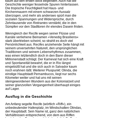
kaum auf den ersten Blick begeistert. Auch hat die
Geschichte weniger fesselnde Spuren hinterlassen.
Die tropische Feuchtigkeit hat Haus- und
Kirchenmauern mit einem schwarzen Aussatz
überzogen, und mehr als anderswo spürt man die
sozialen Spannungen und Widersprüche, durch
Zehntausende von
Retirantes
verstärkt, die in den
Sümpfen vor den Stadttoren ihr elendes Dasein fristen.
Wenngleich der Recife wegen seiner Flüsse und
Kanäle verliehene Beinamen »Venedig Brasiliens«
stark übertrieben scheint, so strahlt es doch viel
Persönlichkeit aus. Recifes anziehende Seite hängt mit
seinem unversehrten Naturell, den ursprünglichen
Traditionen und seinem Lebensrhythmus zusammen,
was einen letztendlich doch in den Bann dieser
Millionenstadt schlägt. Der Karneval hat sich eine Kraft
und Spontaneität bewahrt, die er in Rio längst
eingebüßt hat und die sich auch in Salvador kaum
noch erahnen läßt. Weiterer Pluspunkt: Olinda, die
einstige Hauptstadt Pernambucos, liegt nur sechs
Kilometer weiter und hat uns mit seinen
steingewordenen Wundern aus der Kolonialzeit und
seiner glanzvollen Vergangenheit überhaupt einiges
auf Lager.
Ausflug in die Geschichte
Am Anfang segelte Recife (wörtlich »Riff«), ein
unbedeutender Hafenplatz, im Windschatten Olindas,
der Hauptstadt. Sein Name ist, ganz den natürlichen
Verhältnissen entsprechend, von dem aus Riffen