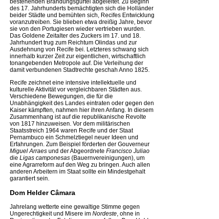
bestehenden Brandungsgürtel abgeleitet. Zu Beginn
des 17. Jahrhunderts bemächtigten sich die Holländer
beider Städte und bemühten sich, Recifes Entwicklung
voranzutreiben. Sie blieben etwa dreißig Jahre, bevor
sie von den Portugiesen wieder vertrieben wurden.
Das Goldene Zeitalter des Zuckers im 17. und 18.
Jahrhundert trug zum Reichtum Olindas und zur
Ausdehnung von Recife bei. Letzteres schwang sich
innerhalb kurzer Zeit zur eigentlichen, wirtschaftlich
tonangebenden Metropole auf. Die Verleihung der
damit verbundenen Stadtrechte geschah Anno 1825.
Recife zeichnet eine intensive intellektuelle und
kulturelle Aktivität vor vergleichbaren Städten aus.
Verschiedene Bewegungen, die für die
Unabhängigkeit des Landes eintraten oder gegen den
Kaiser kämpften, nahmen hier ihren Anfang. In diesem
Zusammenhang ist auf die republikanische Revolte
von 1817 hinzuweisen. Vor dem militärischen
Staatsstreich 1964 waren Recife und der Staat
Pernambuco ein Schmelztiegel neuer Ideen und
Erfahrungen. Zum Beispiel förderten der Gouverneur
Miguel Arraes
und der Abgeordnete
Francisco Juliao
die
Ligas camponesas
(Bauernvereinigungen), um
eine Agrarreform auf den Weg zu bringen. Auch allen
anderen Arbeitern im Staat sollte ein Mindestgehalt
garantiert sein.
Dom Helder Câmara
Jahrelang wetterte eine gewaltige Stimme gegen
Ungerechtigkeit und Misere im
Nordeste
, ohne in