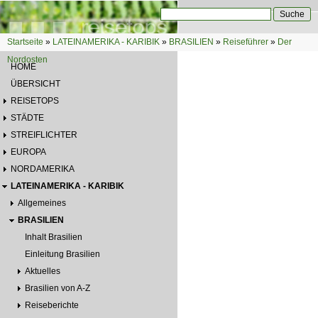
Direkt zum Inhalt
Suche
Suchformular
Startseite
»
LATEINAMERIKA - KARIBIK
»
BRASILIEN
»
Reiseführer
»
Der
Sie sind hier
Nordosten
HOME
ÜBERSICHT
REISETOPS
STÄDTE
STREIFLICHTER
EUROPA
NORDAMERIKA
LATEINAMERIKA - KARIBIK
Allgemeines
BRASILIEN
Inhalt Brasilien
Einleitung Brasilien
Aktuelles
Brasilien von A-Z
Reiseberichte