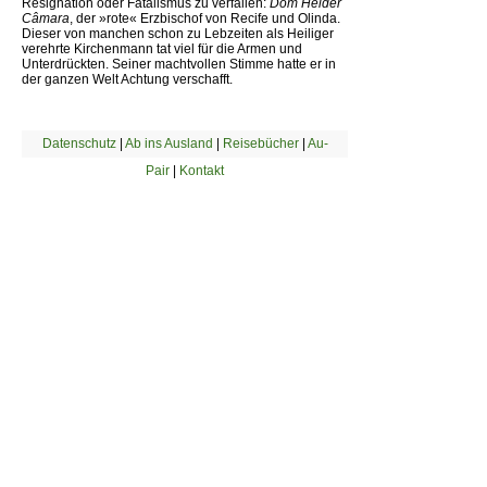
Resignation oder Fatalismus zu verfallen:
Dom Helder
Câmara
, der »rote« Erzbischof von Recife und Olinda.
Dieser von manchen schon zu Lebzeiten als Heiliger
verehrte Kirchenmann tat viel für die Armen und
Unterdrückten. Seiner machtvollen Stimme hatte er in
der ganzen Welt Achtung verschafft.
Datenschutz
|
Ab ins Ausland
|
Reisebücher
|
Au-
Pair
|
Kontakt