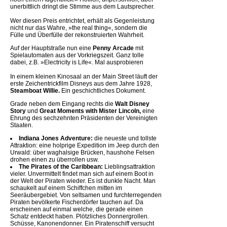
unerbittlich dringt die Stimme aus dem Lautsprecher.
Wer diesen Preis entrichtet, erhält als Gegenleistung
nicht nur das Wahre, »the real thing«, sondern die
Fülle und Überfülle der rekonstruierten Wahrheit.
Auf der Hauptstraße nun eine
Penny Arcade
mit
Spielautomaten aus der Vorkriegszeit. Ganz tolle
dabei, z.B. »Electricity is Life«. Mal ausprobieren
In einem kleinen Kinosaal an der Main Street läuft der
erste Zeichentrickfilm Disneys aus dem Jahre 1928,
Steamboat Willie.
Ein geschichtliches Dokument.
Grade neben dem Eingang rechts die
Walt Disney
Story
und
Great Moments with Mister Lincoln,
eine
Ehrung des sechzehnten Präsidenten der Vereinigten
Staaten.
Indiana Jones Adventure:
die neueste und tollste
Attraktion: eine holprige Expedition im Jeep durch den
Urwald: über waghalsige Brücken, haushohe Felsen
drohen einen zu überrollen usw.
The Pirates of the Caribbean:
Lieblingsattraktion
vieler. Unvermittelt findet man sich auf einem Boot in
der Welt der Piraten wieder. Es ist dunkle Nacht. Man
schaukelt auf einem Schiffchen mitten im
Seeräubergebiet. Von seltsamen und furchterregenden
Piraten bevölkerte Fischerdörfer tauchen auf. Da
erscheinen auf einmal welche, die gerade einen
Schatz entdeckt haben. Plötzliches Donnergrollen.
Schüsse, Kanonendonner. Ein Piratenschiff versucht