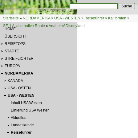
Direkt zum Inhalt
Suche
Suchformular
Startseite
»
NORDAMERIKA
»
USA - WESTEN
»
Reiseführer
»
Kalifornien
»
Sie sind hier
SF- LA, alternative Route
»
Anaheim/ Disneyland
HOME
ÜBERSICHT
REISETOPS
STÄDTE
STREIFLICHTER
EUROPA
NORDAMERIKA
KANADA
USA - OSTEN
USA - WESTEN
Inhalt USA Westen
Einleitung USA Westen
Aktuelles
Landeskunde
Reiseführer