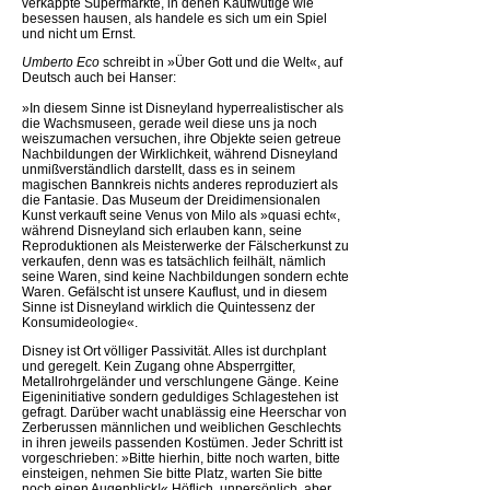
verkappte Supermärkte, in denen Kaufwütige wie
besessen hausen, als handele es sich um ein Spiel
und nicht um Ernst.
Umberto Eco
schreibt in »Über Gott und die Welt«, auf
Deutsch auch bei Hanser:
»In diesem Sinne ist Disneyland hyperrealistischer als
die Wachsmuseen, gerade weil diese uns ja noch
weiszumachen versuchen, ihre Objekte seien getreue
Nachbildungen der Wirklichkeit, während Disneyland
unmißverständlich darstellt, dass es in seinem
magischen Bannkreis nichts anderes reproduziert als
die Fantasie. Das Museum der Dreidimensionalen
Kunst verkauft seine Venus von Milo als »quasi echt«,
während Disneyland sich erlauben kann, seine
Reproduktionen als Meisterwerke der Fälscherkunst zu
verkaufen, denn was es tatsächlich feilhält, nämlich
seine Waren, sind keine Nachbildungen sondern echte
Waren. Gefälscht ist unsere Kauflust, und in diesem
Sinne ist Disneyland wirklich die Quintessenz der
Konsumideologie«.
Disney ist Ort völliger Passivität. Alles ist durchplant
und geregelt. Kein Zugang ohne Absperrgitter,
Metallrohrgeländer und verschlungene Gänge. Keine
Eigeninitiative sondern geduldiges Schlagestehen ist
gefragt. Darüber wacht unablässig eine Heerschar von
Zerberussen männlichen und weiblichen Geschlechts
in ihren jeweils passenden Kostümen. Jeder Schritt ist
vorgeschrieben: »Bitte hierhin, bitte noch warten, bitte
einsteigen, nehmen Sie bitte Platz, warten Sie bitte
noch einen Augenblick!« Höflich, unpersönlich, aber