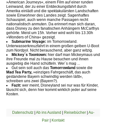
»American Journeys«, einem Film auf einer runden
Leinwand, der zu einer Entdeckungsfahrt durch
Amerika einlädt und die spektakulärsten Landschaften
sowie Einwohner des Landes zeigt. Sagenhaftes
Schauspiel, auch wenn manche Passagen recht
nationalistisch anmuten. Da erinnert man sich daran,
dass Disney zu den fanatischen Anhängern McCarthys
gehörte. Meist um 15h. Vorher wird wohl bis 13.30h
»Wonders of China« gezeigt.
Submarine Voyage:
im Tomorrowland.
Unterwasserkreuzfahrt in einem großen gelben U-Boot
zum Nordpol. Nicht berauschend, aber ganz witzig.
Mickey´s Toontown:
hier darf man Mickeymaus und
ihre Freunde mal zu Hause besuchen und ihnen
ausgiebig die Hand schütteln. Wer´s mag ...
Gut sein soll auch das
Tomorrowland
sowie die
Mad Tea Party,
»einziges Fahrgeschäft, das auch
gestandene Bayern schwindlig werden läßt«,
schreiben uns zwei (Bayern?).
Fazit:
wer meint, Disneyland sei nur was für Kinder,
täuscht sich, denn hier kommt wirklich jeder auf seine
Kosten.
Datenschutz
|
Ab ins Ausland
|
Reisebücher
|
Au-
Pair
|
Kontakt