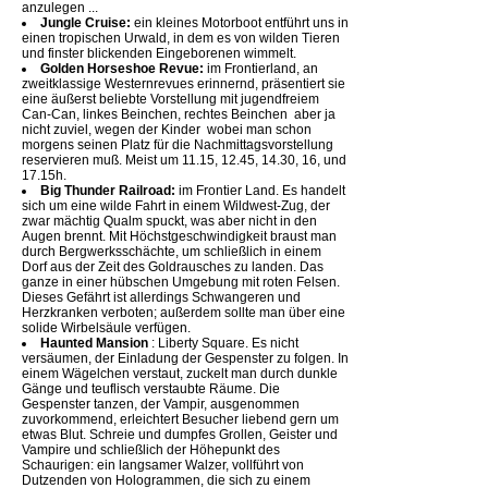
anzulegen ...
Jungle Cruise:
ein kleines Motorboot entführt uns in
einen tropischen Urwald, in dem es von wilden Tieren
und finster blickenden Eingeborenen wimmelt.
Golden Horseshoe Revue:
im Frontierland, an
zweitklassige Westernrevues erinnernd, präsentiert sie
eine äußerst beliebte Vorstellung mit jugendfreiem
Can-Can, linkes Beinchen, rechtes Beinchen  aber ja
nicht zuviel, wegen der Kinder  wobei man schon
morgens seinen Platz für die Nachmittagsvorstellung
reservieren muß. Meist um 11.15, 12.45, 14.30, 16, und
17.15h.
Big Thunder Railroad:
im Frontier Land. Es handelt
sich um eine wilde Fahrt in einem Wildwest-Zug, der
zwar mächtig Qualm spuckt, was aber nicht in den
Augen brennt. Mit Höchstgeschwindigkeit braust man
durch Bergwerksschächte, um schließlich in einem
Dorf aus der Zeit des Goldrausches zu landen. Das
ganze in einer hübschen Umgebung mit roten Felsen.
Dieses Gefährt ist allerdings Schwangeren und
Herzkranken verboten; außerdem sollte man über eine
solide Wirbelsäule verfügen.
Haunted Mansion
: Liberty Square. Es nicht
versäumen, der Einladung der Gespenster zu folgen. In
einem Wägelchen verstaut, zuckelt man durch dunkle
Gänge und teuflisch verstaubte Räume. Die
Gespenster tanzen, der Vampir, ausgenommen
zuvorkommend, erleichtert Besucher liebend gern um
etwas Blut. Schreie und dumpfes Grollen, Geister und
Vampire und schließlich der Höhepunkt des
Schaurigen: ein langsamer Walzer, vollführt von
Dutzenden von Hologrammen, die sich zu einem