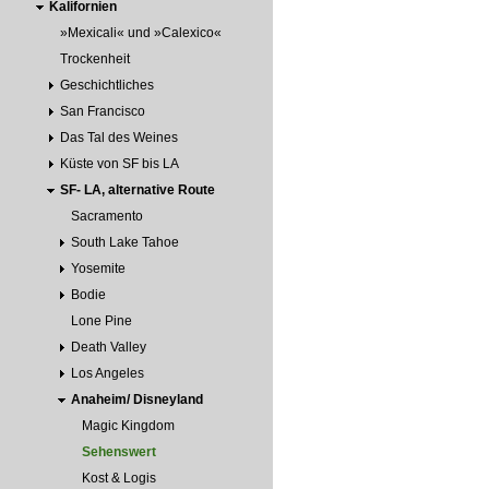
Kalifornien
»Mexicali« und »Calexico«
Trockenheit
Geschichtliches
San Francisco
Das Tal des Weines
Küste von SF bis LA
SF- LA, alternative Route
Sacramento
South Lake Tahoe
Yosemite
Bodie
Lone Pine
Death Valley
Los Angeles
Anaheim/ Disneyland
Magic Kingdom
Sehenswert
Kost & Logis