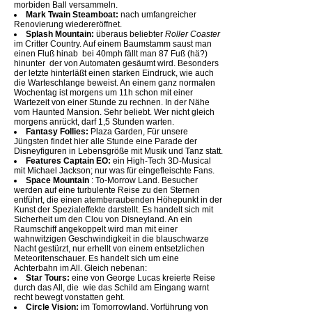
morbiden Ball versammeln.
Mark Twain Steamboat:
nach umfangreicher
Renovierung wiedereröffnet.
Splash Mountain:
überaus beliebter
Roller Coaster
im Critter Country. Auf einem Baumstamm saust man
einen Fluß hinab  bei 40mph fällt man 87 Fuß (hä?)
hinunter  der von Automaten gesäumt wird. Besonders
der letzte hinterläßt einen starken Eindruck, wie auch
die Warteschlange beweist. An einem ganz normalen
Wochentag ist morgens um 11h schon mit einer
Wartezeit von einer Stunde zu rechnen. In der Nähe
vom Haunted Mansion. Sehr beliebt. Wer nicht gleich
morgens anrückt, darf 1,5 Stunden warten.
Fantasy Follies:
Plaza Garden, Für unsere
Jüngsten findet hier alle Stunde eine Parade der
Disneyfiguren in Lebensgröße mit Musik und Tanz statt.
Features Captain EO:
ein High-Tech 3D-Musical
mit Michael Jackson; nur was für eingefleischte Fans.
Space Mountain
: To-Morrow Land. Besucher
werden auf eine turbulente Reise zu den Sternen
entführt, die einen atemberaubenden Höhepunkt in der
Kunst der Spezialeffekte darstellt. Es handelt sich mit
Sicherheit um den Clou von Disneyland. An ein
Raumschiff angekoppelt wird man mit einer
wahnwitzigen Geschwindigkeit in die blauschwarze
Nacht gestürzt, nur erhellt von einem entsetzlichen
Meteoritenschauer. Es handelt sich um eine
Achterbahn im All. Gleich nebenan:
Star Tours:
eine von George Lucas kreierte Reise
durch das All, die  wie das Schild am Eingang warnt 
recht bewegt vonstatten geht.
Circle Vision:
im Tomorrowland. Vorführung von