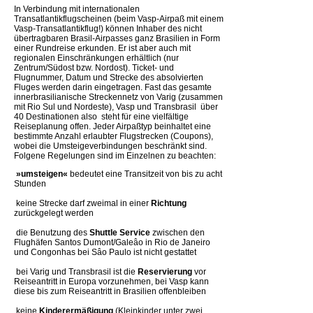
In Verbindung mit internationalen
Transatlantikflugscheinen (beim Vasp-Airpaß mit einem
Vasp-Transatlantikflug!) können Inhaber des nicht
übertragbaren Brasil-Airpasses ganz Brasilien in Form
einer Rundreise erkunden. Er ist aber auch mit
regionalen Einschränkungen erhältlich (nur
Zentrum/Südost bzw. Nordost). Ticket- und
Flugnummer, Datum und Strecke des absolvierten
Fluges werden darin eingetragen. Fast das gesamte
innerbrasilianische Streckennetz von Varig (zusammen
mit Rio Sul und Nordeste), Vasp und Transbrasil  über
40 Destinationen also  steht für eine vielfältige
Reiseplanung offen. Jeder Airpaßtyp beinhaltet eine
bestimmte Anzahl erlaubter Flugstrecken (Coupons),
wobei die Umsteigeverbindungen beschränkt sind.
Folgene Regelungen sind im Einzelnen zu beachten:

»umsteigen«
bedeutet eine Transitzeit von bis zu acht
Stunden
 keine Strecke darf zweimal in einer
Richtung
zurückgelegt werden
 die Benutzung des
Shuttle Service
zwischen den
Flughäfen Santos Dumont/Galeâo in Rio de Janeiro
und Congonhas bei Sâo Paulo ist nicht gestattet
 bei Varig und Transbrasil ist die
Reservierung
vor
Reiseantritt in Europa vorzunehmen, bei Vasp kann
diese bis zum Reiseantritt in Brasilien offenbleiben
 keine
Kinderermäßigung
(Kleinkinder unter zwei