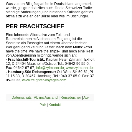
Was zu den Billigflugtarifen in Deutschland angemerkt
wurde, gilt grundsätzlich auch für die Schweizer Tarife:
ständige Änderungen, und hinter den Kulissen geht es
oftmals zu wie an der Börse oder wie im Dschungel.
PER FRACHTSCHIFF
Eine lohnende Alternative zum Zeit- und
Raumrelationen mißachtenden Flugzeug ist die
Seereise als Passagier auf einem Überseefrachter.
Wer genügend Zeit und Zaster  nach dem Motto: »You
have the time, we have the ships«  und noch eine Rest
von Abenteuersinn mitbringt, wende sich an:
- Frachtschiff-Touristik:
Kapitän Peter Zylmann, Exhöft
12, D-24404 Maasholm/Ostsee, Tel.: 04642-96 55-0,
Fax: 04642-67 67,
info@zylmann.de
,
www.zylmann.de
- Hamburg-Süd Reiseagentur:
Ost-West-Str. 59-61, Pf.
11 15 33, D-20457 Hamburg, Tel.: 040-37 05-0, Fax: 37
05-22 33,
www.freighter-voyages.com
Datenschutz
|
Ab ins Ausland
|
Reisebücher
|
Au-
Pair
|
Kontakt