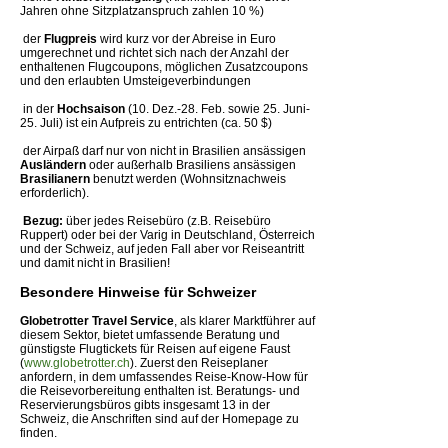
Jahren ohne Sitzplatzanspruch zahlen 10 %)
 der
Flugpreis
wird kurz vor der Abreise in Euro
umgerechnet und richtet sich nach der Anzahl der
enthaltenen Flugcoupons, möglichen Zusatzcoupons
und den erlaubten Umsteigeverbindungen
 in der
Hochsaison
(10. Dez.-28. Feb. sowie 25. Juni-
25. Juli) ist ein Aufpreis zu entrichten (ca. 50 $)
 der Airpaß darf nur von nicht in Brasilien ansässigen
Ausländern
oder außerhalb Brasiliens ansässigen
Brasilianern
benutzt werden (Wohnsitznachweis
erforderlich).

Bezug:
über jedes Reisebüro (z.B. Reisebüro
Ruppert) oder bei der Varig in Deutschland, Österreich
und der Schweiz, auf jeden Fall aber vor Reiseantritt
und damit nicht in Brasilien!
Besondere Hinweise für Schweizer
Globetrotter Travel Service
, als klarer Marktführer auf
diesem Sektor, bietet umfassende Beratung und
günstigste Flugtickets für Reisen auf eigene Faust
(
www.globetrotter.ch
). Zuerst den Reiseplaner
anfordern, in dem umfassendes Reise-Know-How für
die Reisevorbereitung enthalten ist. Beratungs- und
Reservierungsbüros gibts insgesamt 13 in der
Schweiz, die Anschriften sind auf der Homepage zu
finden.