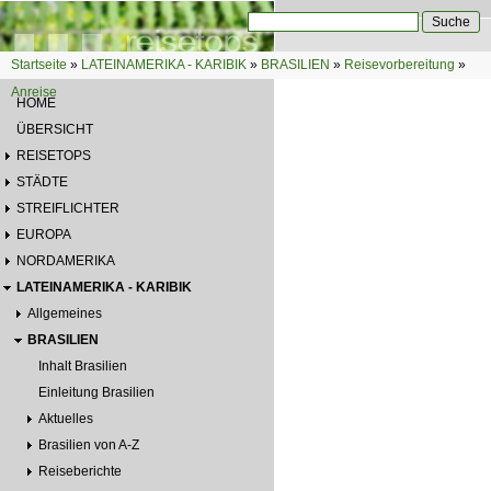
Direkt zum Inhalt
Suche
Suchformular
Startseite
»
LATEINAMERIKA - KARIBIK
»
BRASILIEN
»
Reisevorbereitung
»
Sie sind hier
Anreise
HOME
ÜBERSICHT
REISETOPS
STÄDTE
STREIFLICHTER
EUROPA
NORDAMERIKA
LATEINAMERIKA - KARIBIK
Allgemeines
BRASILIEN
Inhalt Brasilien
Einleitung Brasilien
Aktuelles
Brasilien von A-Z
Reiseberichte