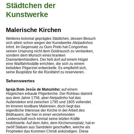
Städtchen der
Kunstwerke
Malerische Kirchen
Weiteres kolonial geprägtes Städtchen, dessen Besuch
sich allein schon wegen der Kunstwerke
Aleijadinhos
lohnt. Im Gegensatz zu Ouro Preto hat Congonhas
seinen Ursprung nicht dem Goldrausch zu verdanken,
sondern dem Wunsch eines kranken
Diamantenhändlers. Der ließ dort auf einem Hügel
eine Wallfahrtsstätte errichten, die sich zu einem
beliebten Pilgerziel entwickelte. Es empfiehlt sich,
seine Busplätze für die Rückfahrt zu reservieren.
Sehenswertes
Igreja Bom Jesús de Matozinho:
auf einem
Hügelchen erbaute Pilgerkirche. Der Rohbau stammt
aus dem Jahre 1758, aber Aleijadinho hat das
Außendekor erst zwischen 1795 und 1805 vollendet.
Im Inneren kostbare Malereien, doch liegt das
eigentliche Interesse der Kirche in der Arbeit des
Bildhauers, der hier in einer verzehrenden
Leidenschaft noch einmal seine letzten Kräfte
mobilisierte. Auf dem
Adro,
dem Kirchenvorplatz, hat er
zwölf Statuen aus Sandstein geschaffen, welche als
Propheten das Kommen Christi ankündigen. Diese