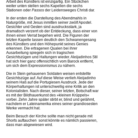
Arbeit des Künstlers ist einzigartig. Ein Stückchen
weiter unten stellen sechs Kapellen die sechs
Stationen oder
Passos
der Leidensweges Christi dar.
In der ersten die Darstellung des Abendmahls in
Naturgröße, mit Jesus inmitten seiner zwölf Apostel.
Gesichter und Gesten sind ausdrucksstark, ja
dramatisch verzerrt ob der Entdeckung, dass einer von
ihnen einen Verrat begehen wird. Die Figuren der
letzten Kapelle lassen deutlich den Schwanengesang
des Künstlers und den Höhepunkt seines Genies
erkennen. Die ertragenen Qualen bei ihrer
Ausarbeitung spiegeln sich in tragischen
Gesichtszügen und Haltungen wieder. Aleijadinhos Stil
hat sich hier ganz offensichtlich vom Barock entfernt,
um sich dem Expressionismus zu nähern.
Die in Stein gehauenen Soldaten weisen entstellte
Gesichtszüge auf. Auf diese Weise verlieh Aleijadinho
seinem Haß auf die Portugiesen Ausdruck. Jede der
Körperhaltungen ist unterschwellig eine Kritik an den
Kolonialisten. Nach dieser, seiner letzten, Botschaft war
es mit der Bildhauerkunst des »kleinen Krüppels«
vorbei. Zehn Jahre später stirbt er, blind und gelähmt,
nachdem er Lateinamerika eines seiner grandiosesten
Werke vermacht hat.
Beim Besuch der Kirche sollte man nicht gerade mit
Shorts auftauchen  sonst könnte es nämlich passieren,
dass man abgewiesen wird.