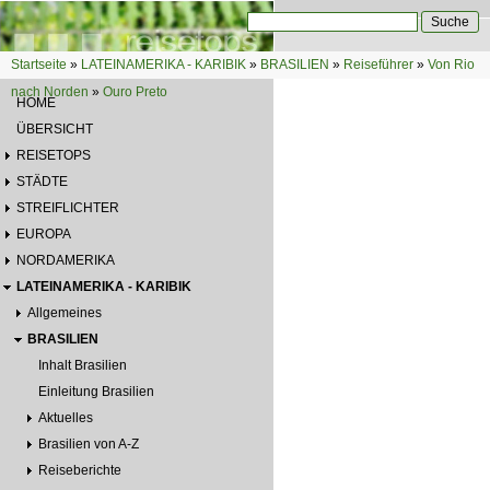
Direkt zum Inhalt
Suche
Suchformular
Startseite
»
LATEINAMERIKA - KARIBIK
»
BRASILIEN
»
Reiseführer
»
Von Rio
Sie sind hier
nach Norden
»
Ouro Preto
HOME
ÜBERSICHT
REISETOPS
STÄDTE
STREIFLICHTER
EUROPA
NORDAMERIKA
LATEINAMERIKA - KARIBIK
Allgemeines
BRASILIEN
Inhalt Brasilien
Einleitung Brasilien
Aktuelles
Brasilien von A-Z
Reiseberichte