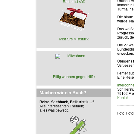
Uranerz wi
Rache ist süß
immerhin 
Turmaline
Die blaue
wurde. Nac
Das weiße
Progresso
zurück, de
Mist fürs Miststück
Die 27 we
Bundesdist
erwecken, 
Übrigens f
Verbesser
Ferner suc
Billig wohnen gegen Hilfe
Eine Reise
interconn
Schillerstr
Machen wir ein Buch?
79102 Fre
Kontakt
Reise, Sachbuch, Belletristik ...?
--------------
Alle interessanten Themen;
alles was bewegt.
Foto: Foto