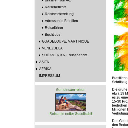
Brasilien von A-Z
Reiseberichte
Reisevorbereitung
Adressen in Brasilien
Reiseführer
Buchtipps
GUADELOUPE, MARTINIQUE
VENEZUELA
SÜDAMERIKA - Reisebericht
ASIEN
AFRIKA
IMPRESSUM
Brasiliens
Schriftzu
Die grüne 
Gemeinsam reisen
etwa 19 Ma
es zu eine
15-30 Pro
bedrohen 
Millionen 
Verhütung
Reisen in netter Gesellschft
Das Gelb 
den Bedar