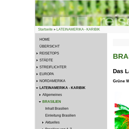
Direkt zum Inhalt
Startseite
»
LATEINAMERIKA - KARIBIK
Sie sind hier
HOME
ÜBERSICHT
REISETOPS
BRA
STÄDTE
STREIFLICHTER
Das L
EUROPA
Grüne W
NORDAMERIKA
LATEINAMERIKA - KARIBIK
Allgemeines
BRASILIEN
Inhalt Brasilien
Einleitung Brasilien
Aktuelles