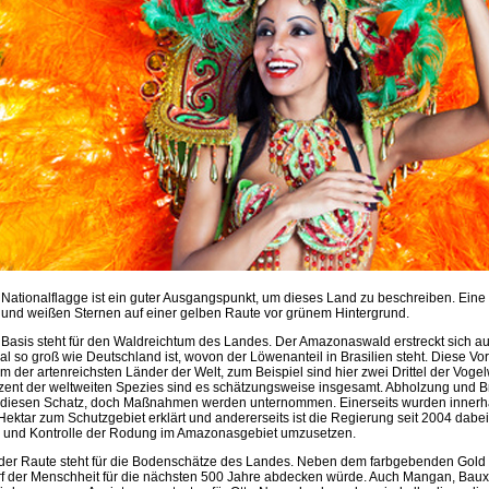
 Nationalflagge ist ein guter Ausgangspunkt, um dieses Land zu beschreiben. Eine
g und weißen Sternen auf einer gelben Raute vor grünem Hintergrund.
Basis steht für den Waldreichtum des Landes. Der Amazonaswald erstreckt sich auf
l so groß wie Deutschland ist, wovon der Löwenanteil in Brasilien steht. Diese V
m der artenreichsten Länder der Welt, zum Beispiel sind hier zwei Drittel der Vogel
zent der weltweiten Spezies sind es schätzungsweise insgesamt. Abholzung und 
diesen Schatz, doch Maßnahmen werden unternommen. Einerseits wurden innerha
Hektar zum Schutzgebiet erklärt und andererseits ist die Regierung seit 2004 dabei
 und Kontrolle der Rodung im Amazonasgebiet umzusetzen.
der Raute steht für die Bodenschätze des Landes. Neben dem farbgebenden Gold 
f der Menschheit für die nächsten 500 Jahre abdecken würde. Auch Mangan, Bauxi