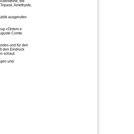
Edelsteine, die
 Topase, Amethyste,
ublik ausgerufen
tzug »Ordem e
 Auguste Comte
andes und für den
muß den Eindruck
en schaut.
ungen und