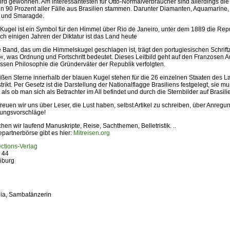
rd gewonnen. Am interessantesten für Otto-Normalverbraucher sind allerdings die 
in 90 Prozent aller Fälle aus Brasilien stammen. Darunter Diamanten, Aquamarine,
 und Smaragde.
 Kugel ist ein Symbol für den Himmel über Rio de Janeiro, unter dem 1889 die Rep
h einigen Jahren der Diktatur ist das Land heute
 Band, das um die Himmelskugel geschlagen ist, trägt den portugiesischen Schrif
«, was Ordnung und Fortschritt bedeutet. Dieses Leitbild geht auf den Franzosen
ssen Philosophie die Gründerväter der Republik verfolgten.
ißen Sterne innerhalb der blauen Kugel stehen für die 26 einzelnen Staaten des L
rikt. Per Gesetz ist die Darstellung der Nationalflagge Brasiliens festgelegt, sie 
als ob man sich als Betrachter im All befindet und durch die Sternbilder auf Brasili
reuen wir uns über Leser, die Lust haben, selbst Artikel zu schreiben, über Anreg
ungsvorschläge!
hen wir laufend Manuskripte, Reise, Sachthemen, Belletristik. ..
partnerbörse gibt es hier:
Mitreisen.org
ections-Verlag
. 44
iburg
lia, Sambatänzerin