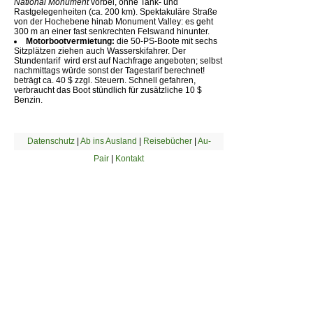
National Monument
vorbei, ohne Tank- und
Rastgelegenheiten (ca. 200 km). Spektakuläre Straße
von der Hochebene hinab Monument Valley: es geht
300 m an einer fast senkrechten Felswand hinunter.
Motorbootvermietung:
die 50-PS-Boote mit sechs
Sitzplätzen ziehen auch Wasserskifahrer. Der
Stundentarif  wird erst auf Nachfrage angeboten; selbst
nachmittags würde sonst der Tagestarif berechnet! 
beträgt ca. 40 $ zzgl. Steuern. Schnell gefahren,
verbraucht das Boot stündlich für zusätzliche 10 $
Benzin.
Datenschutz
|
Ab ins Ausland
|
Reisebücher
|
Au-
Pair
|
Kontakt