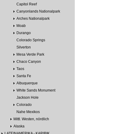
Capitol Reef
Canyonlands Nationalpark
Arches Nationalpark
Moab
Durango
Colorado Springs
Silverton
Mesa Verde Park
Chaco Canyon
Taos
Santa Fe
Albuquerque
White Sands Monument
Jackson Hole
Colorado
Nahe Mexikos
Mittl. Westen, nördlich
Alaska
LATEINAMERIKA - KARIBIK