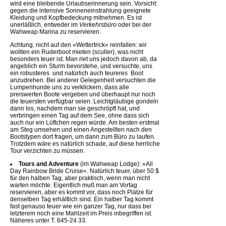
wird eine bleibende Urlaubserinnerung sein. Vorsicht:
gegen die intensive Sonneneinstrahlung geeignete
Kleidung und Kopfbedeckung mitnehmen. Es ist
unerläßlich, entweder im
Verkehrsbüro
oder bei der
Wahweap Marina zu reservieren.
Achtung, nicht auf den »Wettertrick« reinfallen: wir
wollten ein Ruderboot mieten (sculler), was nicht
besonders teuer ist. Man riet uns jedoch davon ab, da
angeblich ein Sturm bevorstehe, und versuchte, uns
ein robusteres  und natürlich auch teureres  Boot
anzudrehen. Bei anderer Gelegenheit versuchten die
Lumpenhunde uns zu verklickern, dass alle
preiswerten Boote vergeben und überhaupt nur noch
die teuersten verfügbar seien. Leichtgläubige gondeln
dann los, nachdem man sie geschröpft hat, und
verbringen einen Tag auf dem See, ohne dass sich
auch nur ein Lüftchen regen würde. Am besten erstmal
am Steg umsehen und einen Angestellten nach den
Bootstypen dort fragen, um dann zum Büro zu laufen.
Trotzdem wäre es natürlich schade, auf diese herrliche
Tour verzichten zu müssen.
Tours and Adventure
(im Wahweap Lodge): »All
Day Rainbow Bride Cruise«. Natürlich teuer, über 50 $
für den halben Tag, aber praktisch, wenn man nicht
warten möchte. Eigentlich muß man am Vortag
reservieren, aber es kommt vor, dass noch Plätze für
denselben Tag erhältlich sind. Ein halber Tag kommt
fast genauso teuer wie ein ganzer Tag, nur dass bei
letzterem noch eine Mahlzeit im Preis inbegriffen ist.
Näheres unter T. 645-24 33.