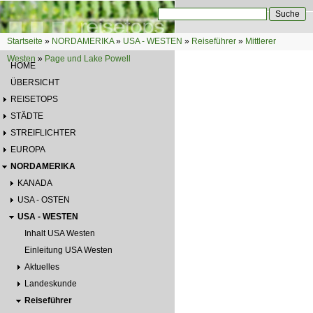
Direkt zum Inhalt
Suche
Suchformular
Startseite
»
NORDAMERIKA
»
USA - WESTEN
»
Reiseführer
»
Mittlerer
Sie sind hier
Westen
»
Page und Lake Powell
HOME
ÜBERSICHT
REISETOPS
STÄDTE
STREIFLICHTER
EUROPA
NORDAMERIKA
KANADA
USA - OSTEN
USA - WESTEN
Inhalt USA Westen
Einleitung USA Westen
Aktuelles
Landeskunde
Reiseführer