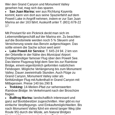
Wer den Grand Canyon und Monument Valley
gesehen hat, mag sich das sparen.
San Juan Marina:
wer aus Richtung Kayenta
kommt, kann von dort aus seine Spazierfahrt auf dem
Powell Lake in Angriff nehmen, indem er zur San Juan
Marina an der 163 fährt. Auskunft unter T. (801) 678-22
17.
Mit Proviant für ein Picknick deckt man sich im
Lebensmittelgeschäft auf der Marina ein. Zu beachten:
auf die Bootsmiete werden noch 5 % Steuern und
Versicherung sowie das Benzin aufgeschlagen. Das
sollte einem die Sache schon wert sein!
Lake Powell Air Service:
T. 645-24 94. 2 km von
der Ortsmitte in der Nähe des
Municipal Airport
.
Dreißigminütiger famoser Flug über den Powell See.
Das kleine Flugzeug folgt dem See bis zur Rainbow
Bridge, einem eigentümlich geformten natürlichen
Felsbogen. Mögliche Verlängerung bis zum Monument
Valley; Dauer zweieinhalb Stunden. Auch Flüge zu
Grand Canyon, Monument Valley oder als
fünfstündiger Flug mit Aufenthalt in Grand Canyon mit
Mittagessen. Preise 140 bis 290 $.
Trekking:
14-Meilen-Pfad zur sehenswerten
Rainbow Bridge.
Im Verkehrsamt nach der Broschüre
fragen.
Bullfrog Marina:
landschaftlich interessant und
ganz auf Bootsbesitzer zugeschnitten. Hier gibt es nur
einfache Verpflegungs- und Einkaufsmöglichkeiten. Bis
nach Monument Valley führt ein elend langer Weg (die
Route 95) durch die Wüste, am
Natural Bridges