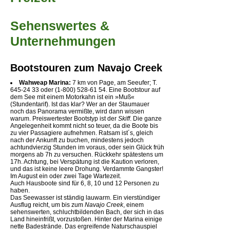
Sehenswertes &
Unternehmungen
Bootstouren zum Navajo Creek
Wahweap Marina:
7 km von Page, am Seeufer; T.
645-24 33 oder (1-800) 528-61 54. Eine Bootstour auf
dem See mit einem Motorkahn ist ein »Muß«
(Stundentarif). Ist das klar? Wer an der Staumauer
noch das Panorama vermißte, wird dann wissen
warum. Preiswertester Bootstyp ist der
Skiff
. Die ganze
Angelegenheit kommt nicht so teuer, da die Boote bis
zu vier Passagiere aufnehmen. Ratsam ist´s, gleich
nach der Ankunft zu buchen, mindestens jedoch
achtundvierzig Stunden im voraus, oder sein Glück früh
morgens ab 7h zu versuchen. Rückkehr spätestens um
17h. Achtung, bei Verspätung ist die Kaution verloren,
und das ist keine leere Drohung. Verdammte Gangster!
Im August ein oder zwei Tage Wartezeit.
Auch Hausboote sind für 6, 8, 10 und 12 Personen zu
haben.
Das Seewasser ist ständig lauwarm. Ein vierstündiger
Ausflug reicht, um bis zum
Navajo Creek
, einem
sehenswerten, schluchtbildenden Bach, der sich in das
Land hineinfrißt, vorzustoßen. Hinter der Marina einige
nette Badestrände. Das ergreifende Naturschauspiel