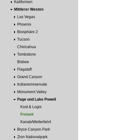
Kalifornien
Mittlerer Westen
Las Vegas
Phoenix
Biosphäre 2
Tucson
Chiricahua
Tombstone
Bisbee
Flagstaff
Grand Canyon
Indianerreservate
Monument Valley
Page und Lake Powell
Kost & Logis
Freizeit
Kanab/Weiterfahrt
Bryce Canyon Park
Zion Nationalpark