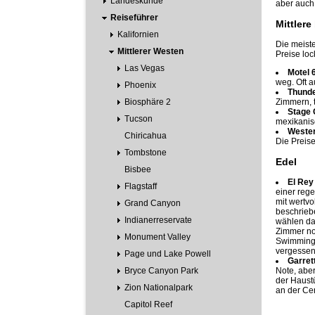
Landeskunde
aber auch 
Reiseführer
Mittler
Kalifornien
Die meiste
Mittlerer Westen
Preise lo
Las Vegas
Motel 
weg. Oft 
Phoenix
Thunde
Biosphäre 2
Zimmern, t
Stage 
Tucson
mexikanis
Wester
Chiricahua
Die Preise
Tombstone
Edel
Bisbee
El Rey 
Flagstaff
einer reg
mit wertvo
Grand Canyon
beschrieb
Indianerreservate
wählen dan
Zimmer no
Monument Valley
Swimmingp
vergessen
Page und Lake Powell
Garret
Bryce Canyon Park
Note, aber
der Haustü
Zion Nationalpark
an der Cer
Capitol Reef