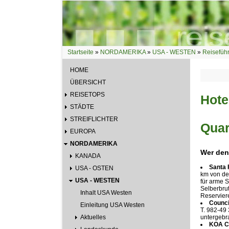
Direkt zum Inhalt
Startseite
»
NORDAMERIKA
»
USA - WESTEN
»
Reisefüh
Sie sind hier
HOME
ÜBERSICHT
REISETOPS
Hote
STÄDTE
STREIFLICHTER
Quar
EUROPA
NORDAMERIKA
Wer den 
KANADA
Santa 
USA - OSTEN
km von de
USA - WESTEN
für arme 
Selberbrut
Inhalt USA Westen
Reservier
Council
Einleitung USA Westen
T. 982-49 
Aktuelles
untergebr
KOA C