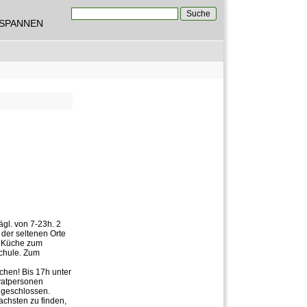
Suche
TSPANNEN
Suchformular
gl. von 7-23h. 2
der seltenen Orte
d. Küche zum
Schule. Zum
chen! Bis 17h unter
ivatpersonen
 geschlossen.
fachsten zu finden,