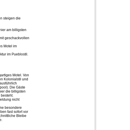
n steigen die
ier am billigsten
 mit geschackvollen
es Motel im
ktur im Pueblostil.
artiges Motel. Von
 Kolonialstil und
ausführlich
ool). Die Gäste
er die billigsten
 besteht.
eldung nicht
ohne besondere
ben fast sofort vor
hnittliche Bleibe
e.