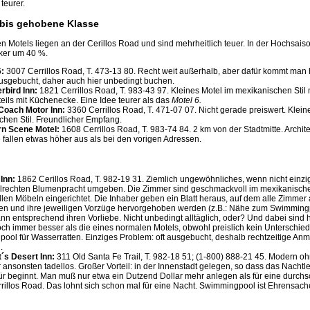
teurer.
e bis gehobene Klasse
n Motels liegen an der Cerillos Road und sind mehrheitlich teuer. In der Hochsaiso
cker um 40 %.
6:
3007 Cerrillos Road, T. 473-13 80. Recht weit außerhalb, aber dafür kommt man h
ausgebucht, daher auch hier unbedingt buchen.
rbird Inn:
1821 Cerrillos Road, T. 983-43 97. Kleines Motel im mexikanischen Stil
eils mit Küchenecke. Eine Idee teurer als das
Motel 6.
Coach Motor Inn:
3360 Cerrillos Road, T. 471-07 07. Nicht gerade preiswert. Klein
chen Stil. Freundlicher Empfang.
n Scene Motel:
1608 Cerrillos Road, T. 983-74 84. 2 km von der Stadtmitte. Archite
 fallen etwas höher aus als bei den vorigen Adressen.
Inn:
1862 Cerillos Road, T. 982-19 31. Ziemlich ungewöhnliches, wenn nicht einzig
elrechten Blumenpracht umgeben. Die Zimmer sind geschmackvoll im mexikanischen
llen Möbeln eingerichtet. Die Inhaber geben ein Blatt heraus, auf dem alle Zimmer 
en und ihre jeweiligen Vorzüge hervorgehoben werden (z.B.: Nähe zum Swimmingp
n entsprechend ihren Vorliebe. Nicht unbedingt alltäglich, oder? Und dabei sind hi
ch immer besser als die eines normalen Motels, obwohl preislich kein Unterschied
ool für Wasserratten. Einziges Problem: oft ausgebucht, deshalb rechtzeitige Anm
.
t´s Desert Inn:
311 Old Santa Fe Trail, T. 982-18 51; (1-800) 888-21 45. Modern 
 ansonsten tadellos. Großer Vorteil: in der Innenstadt gelegen, so dass das Nachtle
r beginnt. Man muß nur etwa ein Dutzend Dollar mehr anlegen als für eine durchsc
rillos Road. Das lohnt sich schon mal für eine Nacht. Swimmingpool ist Ehrensach