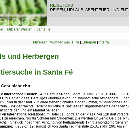
REISETOPS
REISEN, URLAUB, ABENTEUER UND EN
rer
»
Mittlerer Westen
»
Santa Fe
Mitreisen
|
Wohnen geg. Hilfe
|
Elderpair
|
Interrail
ls und Herbergen
tiersuche in Santa Fé
Cent nicht ehrt ...
Fe International Hostel:
1412 Cerrillos Road, Santa Fe, NM 87501, T. 988-11 53. Tä
r City Center Plaza. Gefälliges Pueblo-Dekor und sympathische Atmosphäre. Einer 
Schlucker in der Stadt. Zur Wahl stehen Schlafsäle oder Zimmer, mit oder ohne Ba
zeln. Einziger Nachteil: Pflicht zur Mithilfe, sozusagen Jugendherberge der alten 
en schreiben und ein Mandat beilegen
 on International Relations:
im Hotel
La Fonda
an der Plaza. Vor 12h dort vorspre
31 zu erreichen. Nur für Schüler und Studenten. Die werden für wenig Geld bei Pr
acht. Frühstück inbegriffen. Achtung, von freitagabends 17h bis montagmorgens 9h
amping:
T. 982-14 19; südöstlich von Santa Fe, Interstate 25, Ausfahrt 290. Am ein