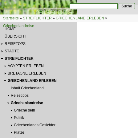
Direkt zum Inhalt
Suche
Suchformular
Startseite
»
STREIFLICHTER
»
GRIECHENLAND ERLEBEN
»
Sie sind hier
Griechenlandreise
HOME
ÜBERSICHT
REISETOPS
STÄDTE
STREIFLICHTER
ÄGYPTEN ERLEBEN
BRETAGNE ERLEBEN
GRIECHENLAND ERLEBEN
Inhalt Griechenland
Reisetipps
Griechenlandreise
Grieche sein
Politik
Griechenlands Gesichter
Plätze