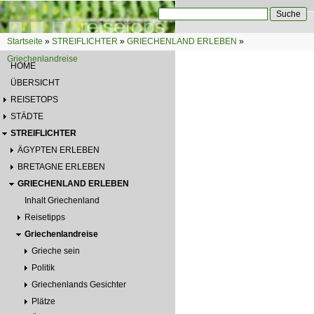
Direkt zum Inhalt
Suche
Suchformular
Startseite
»
STREIFLICHTER
»
GRIECHENLAND ERLEBEN
»
Sie sind hier
Griechenlandreise
HOME
ÜBERSICHT
REISETOPS
STÄDTE
STREIFLICHTER
ÄGYPTEN ERLEBEN
BRETAGNE ERLEBEN
GRIECHENLAND ERLEBEN
Inhalt Griechenland
Reisetipps
Griechenlandreise
Grieche sein
Politik
Griechenlands Gesichter
Plätze